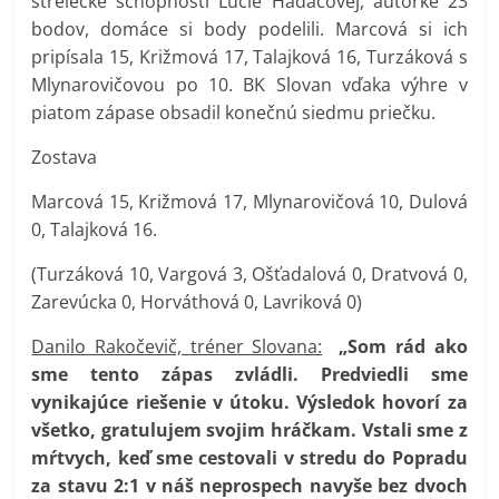
strelecké schopnosti Lucie Hadáčovej, autorke 23
bodov, domáce si body podelili. Marcová si ich
pripísala 15, Križmová 17, Talajková 16, Turzáková s
Mlynarovičovou po 10. BK Slovan vďaka výhre v
piatom zápase obsadil konečnú siedmu priečku.
Zostava
Marcová 15, Križmová 17, Mlynarovičová 10, Dulová
0, Talajková 16.
(Turzáková 10, Vargová 3, Ošťadalová 0, Dratvová 0,
Zarevúcka 0, Horváthová 0, Lavriková 0)
Danilo Rakočevič, tréner Slovana:
„Som rád ako
sme tento zápas zvládli. Predviedli sme
vynikajúce riešenie v útoku. Výsledok hovorí za
všetko, gratulujem svojim hráčkam. Vstali sme z
mŕtvych, keď sme cestovali v stredu do Popradu
za stavu 2:1 v náš neprospech navyše bez dvoch