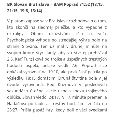
BK Slovan Bratislava – BAM Poprad 71:52 (18:15,
21:15, 19:8, 13:14)
V piatom zápase sa v Bratislave rozhodovalo o tom,
kto skončí na siedmej priečke, a kto vypadne z
extraligy. Obom družstvám išlo o veľa.
Psychologická výhode po stredajšej výhre bolo na
strane Slovana. Ten už mal v druhej minúte na
svojom konte štyri fauly, aby vo štvrtej prehrával
2:6. Keď Turzáková po trojke a úspešných trestných
hodoch uspela, belasé viedli 7:6. Poprad síce
dokázal vyrovnať na 10:10, ale prvá časť patrila po
výsledku 18:15 domácim. Druhá štvrtina bola v jej
úvode vyrovnaná. Keď Križmová v posledných
sekundách útočnej akcie uspela spoza trojkového
oblúka, Slovan viedol 24:17. V 17. minúte premenila
Hadáčová po faule aj trestný hod, čím znížila na
28:27. Prišla pasáž hry, kedy boli diváci svedkami