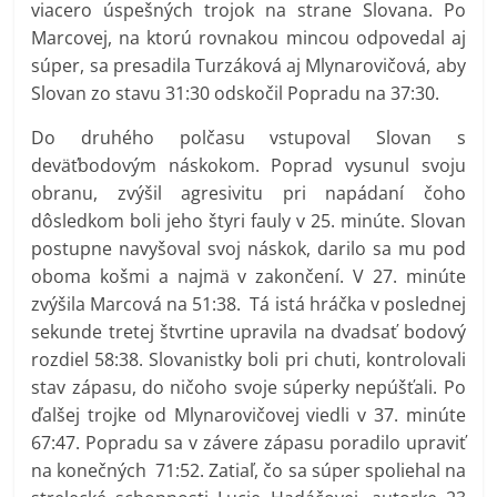
viacero úspešných trojok na strane Slovana. Po
Marcovej, na ktorú rovnakou mincou odpovedal aj
súper, sa presadila Turzáková aj Mlynarovičová, aby
Slovan zo stavu 31:30 odskočil Popradu na 37:30.
Do druhého polčasu vstupoval Slovan s
deväťbodovým náskokom. Poprad vysunul svoju
obranu, zvýšil agresivitu pri napádaní čoho
dôsledkom boli jeho štyri fauly v 25. minúte. Slovan
postupne navyšoval svoj náskok, darilo sa mu pod
oboma košmi a najmä v zakončení. V 27. minúte
zvýšila Marcová na 51:38. Tá istá hráčka v poslednej
sekunde tretej štvrtine upravila na dvadsať bodový
rozdiel 58:38. Slovanistky boli pri chuti, kontrolovali
stav zápasu, do ničoho svoje súperky nepúšťali. Po
ďalšej trojke od Mlynarovičovej viedli v 37. minúte
67:47. Popradu sa v závere zápasu poradilo upraviť
na konečných 71:52. Zatiaľ, čo sa súper spoliehal na