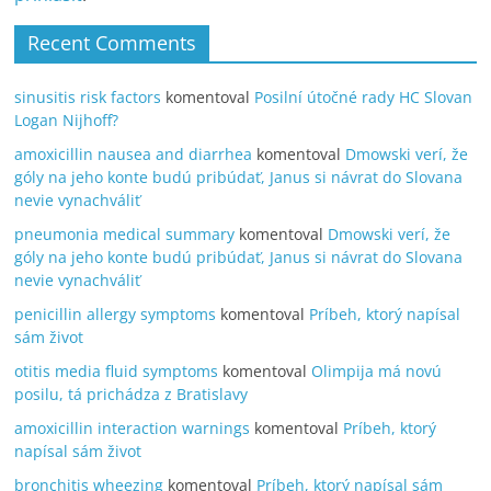
Recent Comments
sinusitis risk factors
komentoval
Posilní útočné rady HC Slovan
Logan Nijhoff?
amoxicillin nausea and diarrhea
komentoval
Dmowski verí, že
góly na jeho konte budú pribúdať, Janus si návrat do Slovana
nevie vynachváliť
pneumonia medical summary
komentoval
Dmowski verí, že
góly na jeho konte budú pribúdať, Janus si návrat do Slovana
nevie vynachváliť
penicillin allergy symptoms
komentoval
Príbeh, ktorý napísal
sám život
otitis media fluid symptoms
komentoval
Olimpija má novú
posilu, tá prichádza z Bratislavy
amoxicillin interaction warnings
komentoval
Príbeh, ktorý
napísal sám život
bronchitis wheezing
komentoval
Príbeh, ktorý napísal sám