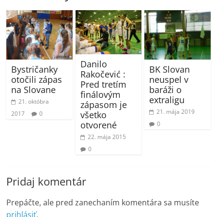
Danilo
Bystričanky
BK Slovan
Rakočević :
otočili zápas
neuspel v
Pred tretím
na Slovane
baráži o
finálovým
extraligu
21. októbra
zápasom je
21. mája 2019
všetko
2017
0
otvorené
0
22. mája 2015
0
Pridaj komentár
Prepáčte, ale pred zanechaním komentára sa musíte
prihlásiť
.