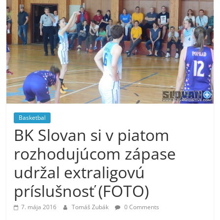
Basketbal
BK Slovan si v piatom
rozhodujúcom zápase
udržal extraligovú
príslušnosť (FOTO)
7. mája 2016
Tomáš Zubák
0 Comments