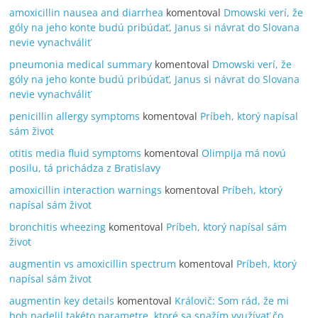
amoxicillin nausea and diarrhea
komentoval
Dmowski verí, že
góly na jeho konte budú pribúdať, Janus si návrat do Slovana
nevie vynachváliť
pneumonia medical summary
komentoval
Dmowski verí, že
góly na jeho konte budú pribúdať, Janus si návrat do Slovana
nevie vynachváliť
penicillin allergy symptoms
komentoval
Príbeh, ktorý napísal
sám život
otitis media fluid symptoms
komentoval
Olimpija má novú
posilu, tá prichádza z Bratislavy
amoxicillin interaction warnings
komentoval
Príbeh, ktorý
napísal sám život
bronchitis wheezing
komentoval
Príbeh, ktorý napísal sám
život
augmentin vs amoxicillin spectrum
komentoval
Príbeh, ktorý
napísal sám život
augmentin key details
komentoval
Královič: Som rád, že mi
boh nadelil takéto parametre, ktoré sa snažím využívať čo