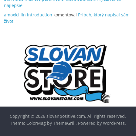
najlepšie
amoxicillin introduction
komentoval
Príbeh, ktorý napísal sám
život
Copyright © 2026
slovanpositive.com
. All rights reserved.
Theme:
ColorMag
by ThemeGrill. Powered by
WordPress
.