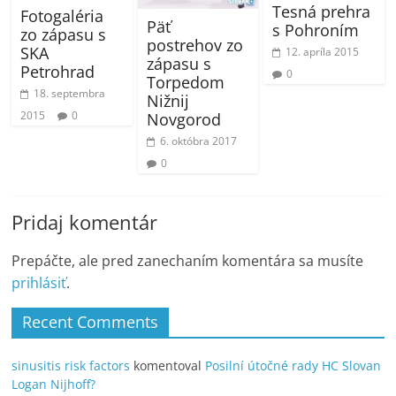
Tesná prehra
Fotogaléria
Päť
s Pohroním
zo zápasu s
postrehov zo
SKA
12. apríla 2015
zápasu s
Petrohrad
0
Torpedom
18. septembra
Nižnij
2015
0
Novgorod
6. októbra 2017
0
Pridaj komentár
Prepáčte, ale pred zanechaním komentára sa musíte
prihlásiť
.
Recent Comments
sinusitis risk factors
komentoval
Posilní útočné rady HC Slovan
Logan Nijhoff?