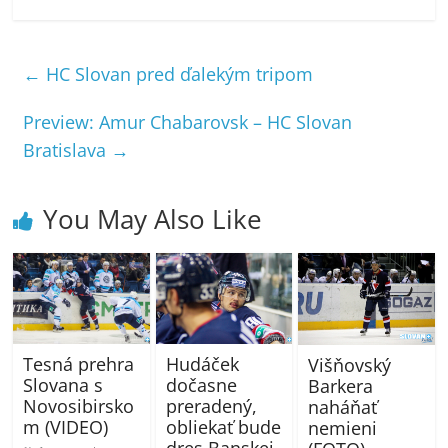
←
HC Slovan pred ďalekým tripom
Preview: Amur Chabarovsk – HC Slovan
Bratislava
→
You May Also Like
Tesná prehra
Hudáček
Višňovský
Slovana s
dočasne
Barkera
Novosibirsko
preradený,
naháňať
m (VIDEO)
obliekať bude
nemieni