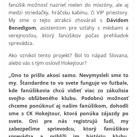
fanúšik možnosť nazrieť nielen do mixzóny, ale aj
medzi striedačky, hráčsku kabínu, či VIP priestory.
My sme o tejto atrakcii zhovárali s
Dávidom
Benedigom
, asistentom pre vzťahy s médiami a
verejnosťou, ktorý fanúšikov počas prehliadok
sprevádza.
Ako vznikol tento projekt? Bol to nápad Slovana,
alebo vás s tým oslovil Hokejtour?
„Ono to prišlo akosi samo. Nevymysleli sme to
my. Štandardne to vo svete funguje vo futbale,
kde fanúšikovia chcú vidieť viac zo zákulisia
svojho obľúbeného klubu. Podobnú možnosť
chceme ponúknuť aj našim fanúšikom, dohodli
sme s CK Hokejtour, ktorá ponúka zájazdy po
svete. Oni pre nás registrujú ľudí, my
zabezpečíme sprievodcu, ktorý fanúšikov
sprevádza a priblíži im históriu klubu.