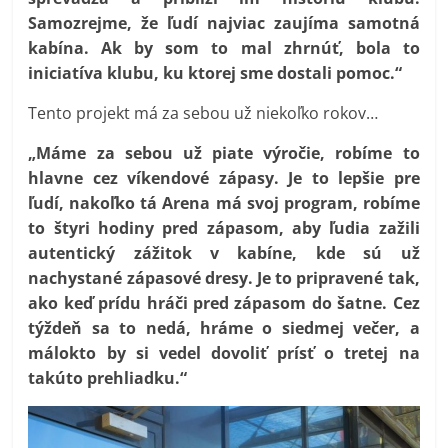
Samozrejme, že ľudí najviac zaujíma samotná
kabína. Ak by som to mal zhrnúť, bola to
iniciatíva klubu, ku ktorej sme dostali pomoc.“
Tento projekt má za sebou už niekoľko rokov…
„Máme za sebou už piate výročie, robíme to
hlavne cez víkendové zápasy. Je to lepšie pre
ľudí, nakoľko tá Arena má svoj program, robíme
to štyri hodiny pred zápasom, aby ľudia zažili
autentický zážitok v kabíne, kde sú už
nachystané zápasové dresy. Je to pripravené tak,
ako keď prídu hráči pred zápasom do šatne. Cez
týždeň sa to nedá, hráme o siedmej večer, a
málokto by si vedel dovoliť prísť o tretej na
takúto prehliadku.“