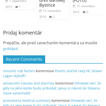
dres Banskej
(FOTO)
1. septembra
Bystrice
17. novembra
2015
1
13. novembra
2015
0
2014
2
Pridaj komentár
Prepáčte, ale pred zanechaním komentára sa musíte
prihlásiť
.
Recent Comments
sinusitis risk factors
komentoval
Posilní útočné rady HC Slovan
Logan Nijhoff?
amoxicillin nausea and diarrhea
komentoval
Dmowski verí, že
góly na jeho konte budú pribúdať, Janus si návrat do Slovana
nevie vynachváliť
pneumonia medical summary
komentoval
Dmowski verí, že
góly na jeho konte budú pribúdať, Janus si návrat do Slovana