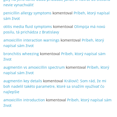
nevie vynachváliť
penicillin allergy symptoms
komentoval
Príbeh, ktorý napísal
sám život
otitis media fluid symptoms
komentoval
Olimpija má novú
posilu, tá prichádza z Bratislavy
amoxicillin interaction warnings
komentoval
Príbeh, ktorý
napísal sám život
bronchitis wheezing
komentoval
Príbeh, ktorý napísal sám
život
augmentin vs amoxicillin spectrum
komentoval
Príbeh, ktorý
napísal sám život
augmentin key details
komentoval
Královič: Som rád, že mi
boh nadelil takéto parametre, ktoré sa snažím využívať čo
najlepšie
amoxicillin introduction
komentoval
Príbeh, ktorý napísal sám
život