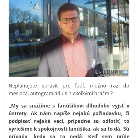
Neplánujete spraviť pre ľudí, možno raz do
mesiaca, autogramiádu s niekoľkými hráčmi?
„My sa snažíme s fanúšikovi dlhodobo vyjsť v
ústrety. Ak nám napíše nejakú požiadavku, či
podpísať nejaké veci, prípadne sa odfotiť, to
vyriešime k spokojnosti fanúšika, ak sa to dá. Sú
prípady, kedy sa to nedá. Keď sem príde