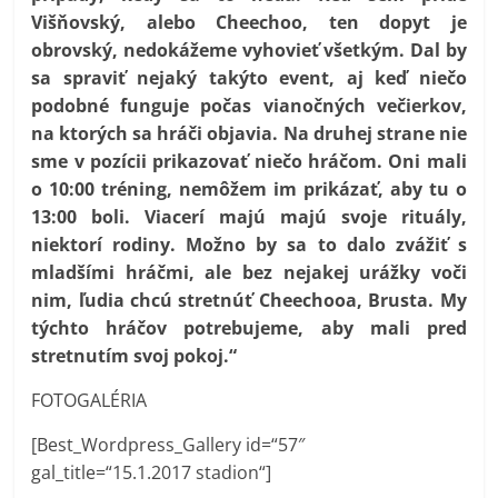
Višňovský, alebo Cheechoo, ten dopyt je
obrovský, nedokážeme vyhovieť všetkým. Dal by
sa spraviť nejaký takýto event, aj keď niečo
podobné funguje počas vianočných večierkov,
na ktorých sa hráči objavia. Na druhej strane nie
sme v pozícii prikazovať niečo hráčom. Oni mali
o 10:00 tréning, nemôžem im prikázať, aby tu o
13:00 boli. Viacerí majú majú svoje rituály,
niektorí rodiny. Možno by sa to dalo zvážiť s
mladšími hráčmi, ale bez nejakej urážky voči
nim, ľudia chcú stretnúť Cheechooa, Brusta. My
týchto hráčov potrebujeme, aby mali pred
stretnutím svoj pokoj.“
FOTOGALÉRIA
[Best_Wordpress_Gallery id=“57″
gal_title=“15.1.2017 stadion“]