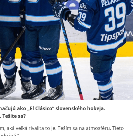
ačujú ako „El Clásico“ slovenského hokeja.
 Tešíte sa?
em, aká veľká rivalita to je. Teším sa na atmosféru. Tieto
ude iné.“