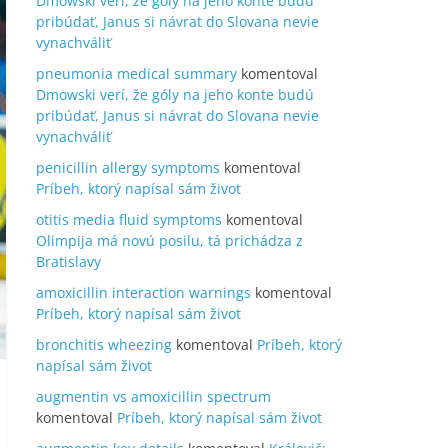
Dmowski verí, že góly na jeho konte budú
pribúdať, Janus si návrat do Slovana nevie
vynachváliť
pneumonia medical summary
komentoval
Dmowski verí, že góly na jeho konte budú
pribúdať, Janus si návrat do Slovana nevie
vynachváliť
penicillin allergy symptoms
komentoval
Príbeh, ktorý napísal sám život
otitis media fluid symptoms
komentoval
Olimpija má novú posilu, tá prichádza z
Bratislavy
amoxicillin interaction warnings
komentoval
Príbeh, ktorý napísal sám život
bronchitis wheezing
komentoval
Príbeh, ktorý
napísal sám život
augmentin vs amoxicillin spectrum
komentoval
Príbeh, ktorý napísal sám život