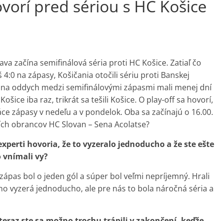
vorí pred sériou s HC Košice
ava začína semifinálová séria proti HC Košice. Zatiaľ čo
 4:0 na zápasy, Košičania otočili sériu proti Banskej
 a na oddych medzi semifinálovými zápasmi mali menej dní
ošice iba raz, trikrát sa tešili Košice. O play-off sa hovorí,
ce zápasy v nedeľu a v pondelok. Oba sa začínajú o 16.00.
ších obrancov HC Slovan – Sena Acolatse?
 experti hovoria, že to vyzeralo jednoducho a že ste ešte
o vnímali vy?
 zápas bol o jeden gól a súper bol veľmi nepríjemný. Hrali
ožno vyzerá jednoducho, ale pre nás to bola náročná séria a
teraz ste sa možno trochu trápili v zakončení, keďže