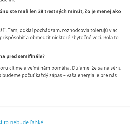
ónu ste mali len 38 trestných minút, čo je menej ako
jší“. Tam, odkiaľ pochádzam, rozhodcovia tolerujú viac
l prispôsobiť a obmedziť niektoré zbytočné veci. Bola to
na pred semifinále?
poru cítime a veľmi nám pomáha. Dúfame, že sa na sériu
s budeme počuť každý zápas – vaša energia je pre nás
áši to nebude ľahké