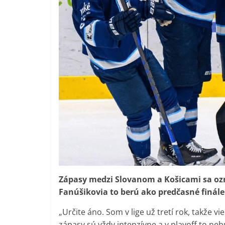
Zápasy medzi Slovanom a Košicami sa ozn
Fanúšikovia to berú ako predčasné finále.
„Určite áno. Som v lige už tretí rok, takže vi
zápasy sú vždy intenzívne a v playoff to neb