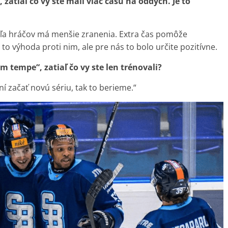
 zatiaľ čo vy ste mali viac času na oddych. Je to
veľa hráčov má menšie zranenia. Extra čas pomôže
 to výhoda proti nim, ale pre nás to bolo určite pozitívne.
 tempe“, zatiaľ čo vy ste len trénovali?
í začať novú sériu, tak to berieme.“