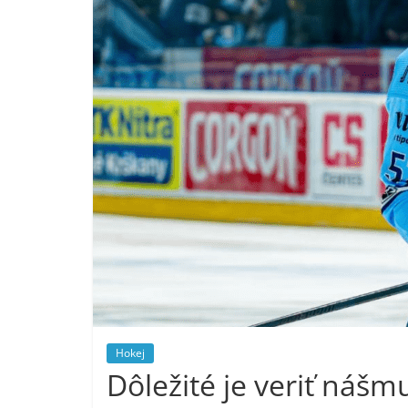
Hokej
Dôležité je veriť nášm