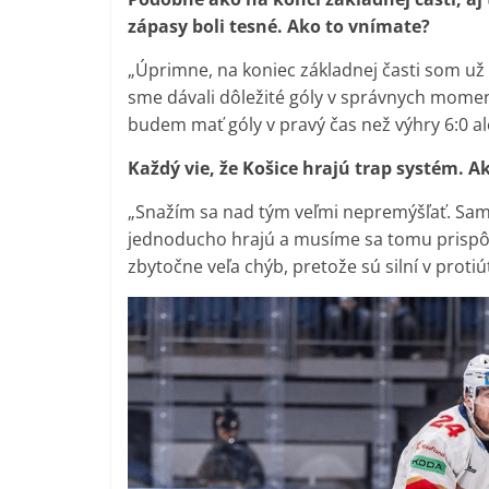
zápasy boli tesné. Ako to vnímate?
„Úprimne, na koniec základnej časti som už za
sme dávali dôležité góly v správnych moment
budem mať góly v pravý čas než výhry 6:0 al
Každý vie, že Košice hrajú trap systém. 
„Snažím sa nad tým veľmi nepremýšľať. Sam
jednoducho hrajú a musíme sa tomu prispôso
zbytočne veľa chýb, pretože sú silní v proti