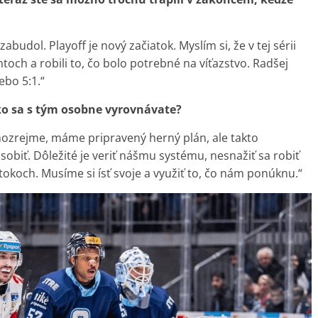
budol. Playoff je nový začiatok. Myslím si, že v tej sérii
och a robili to, čo bolo potrebné na víťazstvo. Radšej
ebo 5:1.“
Ako sa s tým osobne vyrovnávate?
ozrejme, máme pripravený herný plán, ale takto
biť. Dôležité je veriť nášmu systému, nesnažiť sa robiť
útokoch. Musíme si ísť svoje a využiť to, čo nám ponúknu.“