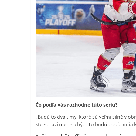
Čo podľa vás rozhodne túto sériu?
„Budú to dva tímy, ktoré sú veľmi silné v ob
kto spraví menej chýb. To budú podľa mňa k