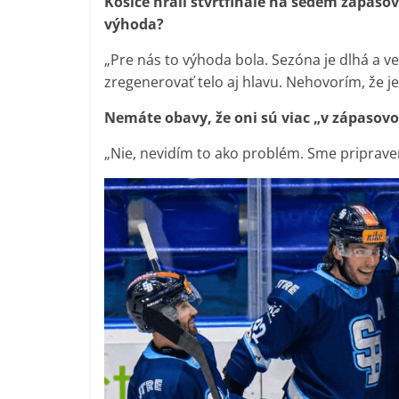
Košice hrali štvrťfinále na sedem zápasov,
výhoda?
„Pre nás to výhoda bola. Sezóna je dlhá a 
zregenerovať telo aj hlavu. Nehovorím, že je
Nemáte obavy, že oni sú viac „v zápasovom
„Nie, nevidím to ako problém. Sme pripraven