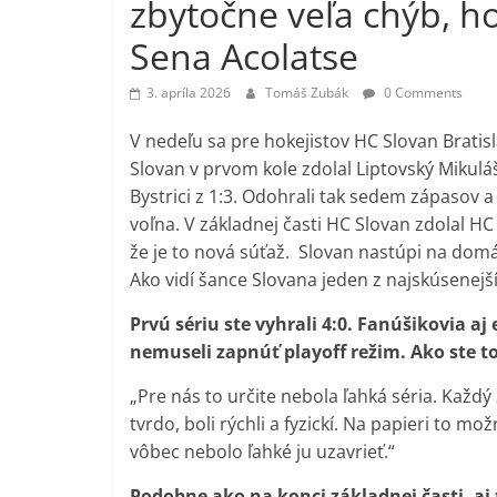
zbytočne veľa chýb, ho
Sena Acolatse
3. apríla 2026
Tomáš Zubák
0 Comments
V nedeľu sa pre hokejistov HC Slovan Bratisl
Slovan v prvom kole zdolal Liptovský Mikuláš
Bystrici z 1:3. Odohrali tak sedem zápasov
voľna. V základnej časti HC Slovan zdolal HC K
že je to nová súťaž. Slovan nastúpi na domá
Ako vidí šance Slovana jeden z najskúsenej
Prvú sériu ste vyhrali 4:0. Fanúšikovia aj
nemuseli zapnúť playoff režim. Ako ste t
„Pre nás to určite nebola ľahká séria. Každý
tvrdo, boli rýchli a fyzickí. Na papieri to m
vôbec nebolo ľahké ju uzavrieť.“
Podobne ako na konci základnej časti, aj 