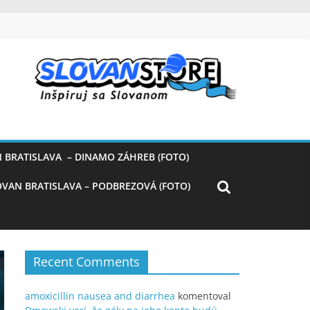
 BRATISLAVA – DINAMO ZÁHREB (FOTO)
OVAN BRATISLAVA – PODBREZOVÁ (FOTO)
Recent Comments
amoxicillin nausea and diarrhea
komentoval