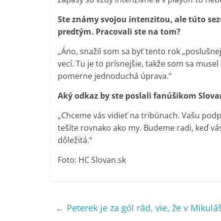
Ste známy svojou intenzitou, ale túto sez
predtým. Pracovali ste na tom?
„Áno, snažil som sa byť tento rok „poslušne
vecí. Tu je to prísnejšie, takže som sa muse
pomerne jednoduchá úprava.“
Aký odkaz by ste poslali fanúšikom Slova
„Chceme vás vidieť na tribúnach. Vašu pod
tešíte rovnako ako my. Budeme radi, keď vá
dôležitá.“
Foto: HC Slovan.sk
←
Peterek je za gól rád, vie, že v Mikul