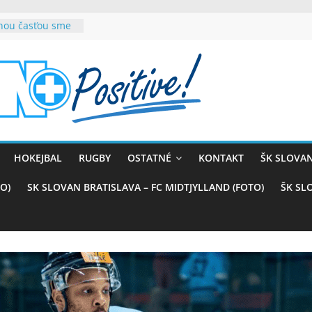
rnou časťou sme
vana teší, chce
sťou tímového
com
belasých
ý (VIDEO)
skali prvenstvo
enom
rnaji
HOKEJBAL
RUGBY
OSTATNÉ
KONTAKT
ŠK SLOVAN
ťazstvo nad
)
O)
SK SLOVAN BRATISLAVA – FC MIDTJYLLAND (FOTO)
ŠK SL