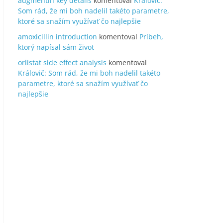
augmentin key details
komentoval
Královič:
Som rád, že mi boh nadelil takéto parametre,
ktoré sa snažím využívať čo najlepšie
amoxicillin introduction
komentoval
Príbeh,
ktorý napísal sám život
orlistat side effect analysis
komentoval
Královič: Som rád, že mi boh nadelil takéto
parametre, ktoré sa snažím využívať čo
najlepšie