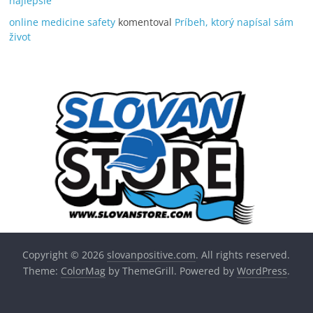
najlepšie
online medicine safety
komentoval
Príbeh, ktorý napísal sám
život
Copyright © 2026
slovanpositive.com
. All rights reserved.
Theme:
ColorMag
by ThemeGrill. Powered by
WordPress
.