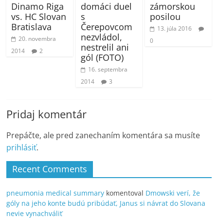
Dinamo Riga
domáci duel
zámorskou
vs. HC Slovan
s
posilou
Bratislava
Čerepovcom
13. júla 2016
nezvládol,
20. novembra
0
nestrelil ani
2014
2
gól (FOTO)
16. septembra
2014
3
Pridaj komentár
Prepáčte, ale pred zanechaním komentára sa musíte
prihlásiť
.
Recent Comments
pneumonia medical summary
komentoval
Dmowski verí, že
góly na jeho konte budú pribúdať, Janus si návrat do Slovana
nevie vynachváliť