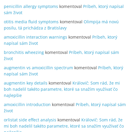
penicillin allergy symptoms
komentoval
Príbeh, ktorý napísal
sám život
otitis media fluid symptoms
komentoval
Olimpija má novú
posilu, tá prichádza z Bratislavy
amoxicillin interaction warnings
komentoval
Príbeh, ktorý
napísal sám život
bronchitis wheezing
komentoval
Príbeh, ktorý napísal sám
život
augmentin vs amoxicillin spectrum
komentoval
Príbeh, ktorý
napísal sám život
augmentin key details
komentoval
Královič: Som rád, že mi
boh nadelil takéto parametre, ktoré sa snažím využívať čo
najlepšie
amoxicillin introduction
komentoval
Príbeh, ktorý napísal sám
život
orlistat side effect analysis
komentoval
Královič: Som rád, že
mi boh nadelil takéto parametre, ktoré sa snažím využívať čo