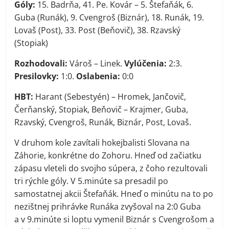
Góly:
15. Badrňa, 41. Pe. Kovár – 5. Štefaňák, 6.
Guba (Runák), 9. Cvengroš (Biznár), 18. Runák, 19.
Lovaš (Post), 33. Post (Beňovič), 38. Rzavský
(Stopiak)
Rozhodovali:
Vároš – Linek.
Vylúčenia:
2:3.
Presilovky:
1:0.
Oslabenia:
0:0
HBT:
Harant (Sebestyén) – Hromek, Jančovič,
Čerňanský, Stopiak, Beňovič – Krajmer, Guba,
Rzavský, Cvengroš, Runák, Biznár, Post, Lovaš.
V druhom kole zavítali hokejbalisti Slovana na
Záhorie, konkrétne do Zohoru. Hneď od začiatku
zápasu vleteli do svojho súpera, z čoho rezultovali
tri rýchle góly. V 5.minúte sa presadil po
samostatnej akcii Štefaňák. Hneď o minútu na to po
nezištnej prihrávke Runáka zvyšoval na 2:0 Guba
a v 9.minúte si loptu vymenil Biznár s Cvengrošom a