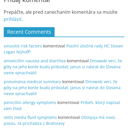
Prepáčte, ale pred zanechaním komentára sa musíte
prihlásiť
.
Recent Comments
sinusitis risk factors
komentoval
Posilní útočné rady HC Slovan
Logan Nijhoff?
amoxicillin nausea and diarrhea
komentoval
Dmowski verí, že
góly na jeho konte budú pribúdať, Janus si návrat do Slovana
nevie vynachváliť
pneumonia medical summary
komentoval
Dmowski verí, že
góly na jeho konte budú pribúdať, Janus si návrat do Slovana
nevie vynachváliť
penicillin allergy symptoms
komentoval
Príbeh, ktorý napísal
sám život
otitis media fluid symptoms
komentoval
Olimpija má novú
posilu, tá prichádza z Bratislavy