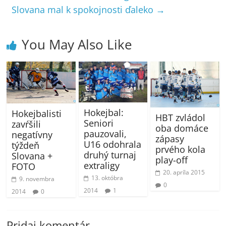
Slovana mal k spokojnosti ďaleko
→
You May Also Like
Hokejbal:
Hokejbalisti
HBT zvládol
Seniori
zavŕšili
oba domáce
pauzovali,
negatívny
zápasy
U16 odohrala
týždeň
prvého kola
druhý turnaj
Slovana +
play-off
extraligy
FOTO
20. apríla 2015
13. októbra
9. novembra
0
2014
1
2014
0
Pridaj komentár