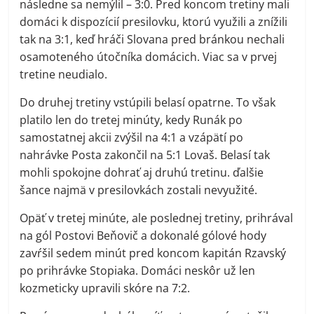
následne sa nemýlil – 3:0. Pred koncom tretiny mali
domáci k dispozícií presilovku, ktorú využili a znížili
tak na 3:1, keď hráči Slovana pred bránkou nechali
osamoteného útočníka domácich. Viac sa v prvej
tretine neudialo.
Do druhej tretiny vstúpili belasí opatrne. To však
platilo len do tretej minúty, kedy Runák po
samostatnej akcii zvýšil na 4:1 a vzápätí po
nahrávke Posta zakončil na 5:1 Lovaš. Belasí tak
mohli spokojne dohrať aj druhú tretinu. ďalšie
šance najmä v presilovkách zostali nevyužité.
Opäť v tretej minúte, ale poslednej tretiny, prihrával
na gól Postovi Beňovič a dokonalé gólové hody
zavŕšil sedem minút pred koncom kapitán Rzavský
po prihrávke Stopiaka. Domáci neskôr už len
kozmeticky upravili skóre na 7:2.