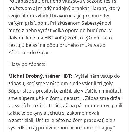
Po zápase sa z druhého víťazstva v sezóne tešil s
mužstvom aj mladý nádejný brankár Harant, ktorý
svoju úlohu zvládol bravúrne a je pre mužstvo
veľkým prísľubom. Pri skúsenom Sebestyénovi
môže z neho vyrásť veľká opora do budúcna. V
ďalšom kole má HBT voľný žreb, o týždeň na to
cestujú belasí na pôdu druhého mužstva zo
Záhoria – do Gajar.
Hlasy po zápase:
Michal Drobný, tréner HBT:
„Vyšiel nám vstup do
zápasu, keď sme v rýchlom slede vsietili tri góly.
Súper síce v presilovke znížil, ale v ďalších minútach
sme súpera už k ničomu nepustili. Zápas sme držali
vo svojích rukách. Hráči, až na pár momentov, plnili
taktické pokyny a schuti si zakombinovali
a zastrielali. Určite je ešte na čom pracovať, ale s
výsledkom aj predvedenou hrou som spokojný.“