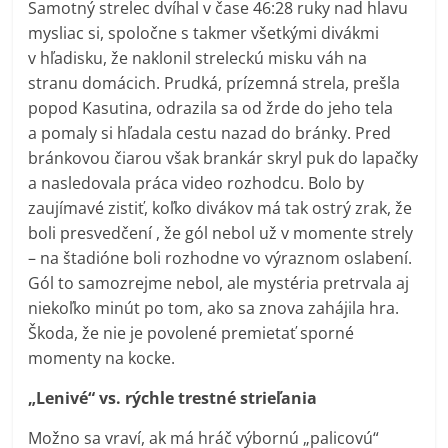
Samotný strelec dvíhal v čase 46:28 ruky nad hlavu
mysliac si, spoločne s takmer všetkými divákmi
v hľadisku, že naklonil streleckú misku váh na
stranu domácich. Prudká, prízemná strela, prešla
popod Kasutina, odrazila sa od žrde do jeho tela
a pomaly si hľadala cestu nazad do bránky. Pred
bránkovou čiarou však brankár skryl puk do lapačky
a nasledovala práca video rozhodcu. Bolo by
zaujímavé zistiť, koľko divákov má tak ostrý zrak, že
boli presvedčení , že gól nebol už v momente strely
– na štadióne boli rozhodne vo výraznom oslabení.
Gól to samozrejme nebol, ale mystéria pretrvala aj
niekoľko minút po tom, ako sa znova zahájila hra.
Škoda, že nie je povolené premietať sporné
momenty na kocke.
„Lenivé“ vs. rýchle trestné strieľania
Možno sa vraví, ak má hráč výbornú „palicovú“