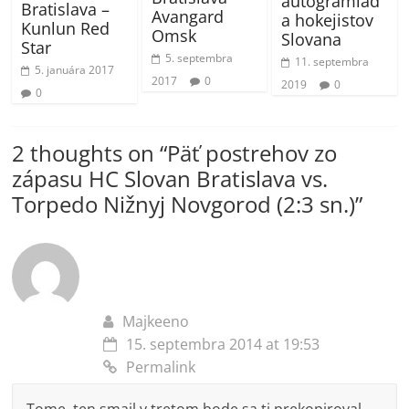
autogramiád
Bratislava –
Avangard
a hokejistov
Kunlun Red
Omsk
Slovana
Star
5. septembra
11. septembra
5. januára 2017
2017
0
2019
0
0
2 thoughts on “
Päť postrehov zo
zápasu HC Slovan Bratislava vs.
Torpedo Nižnyj Novgorod (2:3 sn.)
”
Majkeeno
15. septembra 2014 at 19:53
Permalink