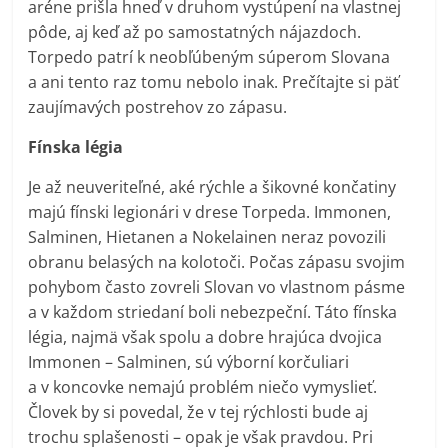
aréne prišla hneď v druhom vystúpení na vlastnej
pôde, aj keď až po samostatných nájazdoch.
Torpedo patrí k neobľúbeným súperom Slovana
a ani tento raz tomu nebolo inak. Prečítajte si päť
zaujímavých postrehov zo zápasu.
Fínska légia
Je až neuveriteľné, aké rýchle a šikovné končatiny
majú fínski legionári v drese Torpeda. Immonen,
Salminen, Hietanen a Nokelainen neraz povozili
obranu belasých na kolotoči. Počas zápasu svojim
pohybom často zovreli Slovan vo vlastnom pásme
a v každom striedaní boli nebezpeční. Táto fínska
légia, najmä však spolu a dobre hrajúca dvojica
Immonen – Salminen, sú výborní korčuliari
a v koncovke nemajú problém niečo vymyslieť.
Človek by si povedal, že v tej rýchlosti bude aj
trochu splašenosti – opak je však pravdou. Pri