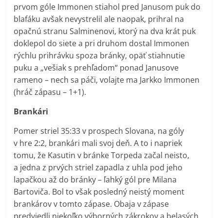
prvom góle Immonen stiahol pred Janusom puk do
blafáku avšak nevystrelil ale naopak, prihral na
opačnú stranu Salminenovi, ktorý na dva krát puk
doklepol do siete a pri druhom dostal Immonen
rýchlu prihrávku spoza bránky, opäť stiahnutie
puku a „vešiak s prehľadom“ ponad Janusove
rameno – nech sa páči, volajte ma Jarkko Immonen
(hráč zápasu – 1+1).
Brankári
Pomer striel 35:33 v prospech Slovana, na góly
v hre 2:2, brankári mali svoj deň. A to i napriek
tomu, že Kasutin v bránke Torpeda začal neisto,
a jedna z prvých striel zapadla z uhla pod jeho
lapačkou až do bránky – ľahký gól pre Milana
Bartoviča. Bol to však posledný neistý moment
brankárov v tomto zápase. Obaja v zápase
predviedli niekoľko výborných zákrokov a belasých