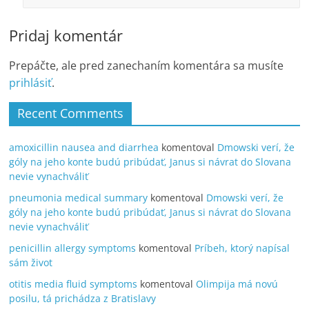
Pridaj komentár
Prepáčte, ale pred zanechaním komentára sa musíte
prihlásiť
.
Recent Comments
amoxicillin nausea and diarrhea
komentoval
Dmowski verí, že
góly na jeho konte budú pribúdať, Janus si návrat do Slovana
nevie vynachváliť
pneumonia medical summary
komentoval
Dmowski verí, že
góly na jeho konte budú pribúdať, Janus si návrat do Slovana
nevie vynachváliť
penicillin allergy symptoms
komentoval
Príbeh, ktorý napísal
sám život
otitis media fluid symptoms
komentoval
Olimpija má novú
posilu, tá prichádza z Bratislavy