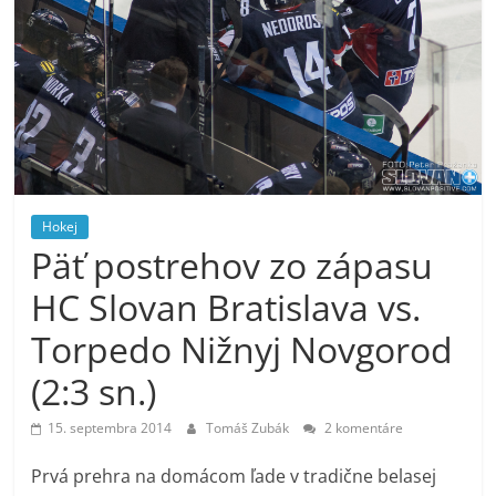
Hokej
Päť postrehov zo zápasu
HC Slovan Bratislava vs.
Torpedo Nižnyj Novgorod
(2:3 sn.)
15. septembra 2014
Tomáš Zubák
2 komentáre
Prvá prehra na domácom ľade v tradične belasej