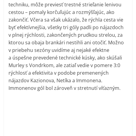
techniku, môže previesť trestné strieľanie lenivou
cestou – pomaly korčuľujúc a rozmýšľajúc, ako
zakončiť. Včera sa však ukázalo, že rýchla cesta vie
byť efektívnejšia, všetky tri góly padli po nájazdoch
v plnej rýchlosti, zakončených prudkou strelou, za
ktorou sa obaja brankári nestihli ani otočiť. Možno
v priebehu sezóny uvidíme aj nejaké efektne
a úspešne prevedené technické kúsky, ako skúšali
Murley s Vondrkom, ale zatiaľ vedie v pomere 3:0
rýchlosť a efektivita v podobe premenených
nájazdov Kazionova, Netíka a Immonena.
Immonenov gól bol zároveň v stretnutí víťazným.