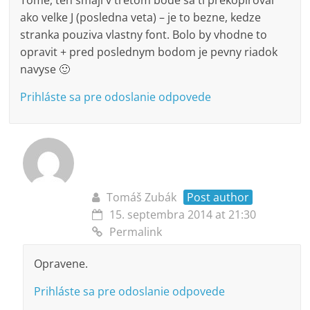
Tome, ten smajl v tretom bode sa ti prekopiroval
ako velke J (posledna veta) – je to bezne, kedze
stranka pouziva vlastny font. Bolo by vhodne to
opravit + pred poslednym bodom je pevny riadok
navyse 🙂
Prihláste sa pre odoslanie odpovede
Tomáš Zubák
Post author
15. septembra 2014 at 21:30
Permalink
Opravene.
Prihláste sa pre odoslanie odpovede