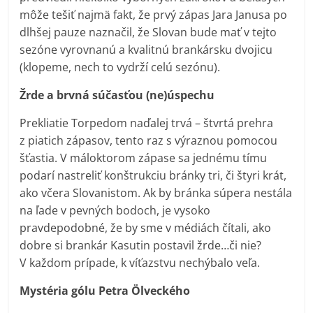
môže tešiť najmä fakt, že prvý zápas Jara Janusa po
dlhšej pauze naznačil, že Slovan bude mať v tejto
sezóne vyrovnanú a kvalitnú brankársku dvojicu
(klopeme, nech to vydrží celú sezónu).
Žrde a brvná súčasťou (ne)úspechu
Prekliatie Torpedom naďalej trvá – štvrtá prehra
z piatich zápasov, tento raz s výraznou pomocou
šťastia. V máloktorom zápase sa jednému tímu
podarí nastreliť konštrukciu bránky tri, či štyri krát,
ako včera Slovanistom. Ak by bránka súpera nestála
na ľade v pevných bodoch, je vysoko
pravdepodobné, že by sme v médiách čítali, ako
dobre si brankár Kasutin postavil žrde…či nie?
V každom prípade, k víťazstvu nechýbalo veľa.
Mystéria gólu Petra Ölveckého