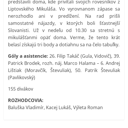
predstavili doma, kde privítali svojich rovesníkov z
Liptovského Mikuláša. Vo vyrovnanom zápase sa
nerozhodlo ani v predlžení. Na rad prišli
samostatné nájazdy, v ktorých boli šťastnejší
Slovanisti. Už v nedeľu od 10.30 sa stretnú s
mikulášťanmi opäť doma. Verme, že tento krát
belasí získajú tri body a dotiahnu sa na čelo tabuľky.
Góly a asistencie:
26. Filip Takáč (Gula, Vidovič), 39.
Patrick Brodek, rozh. náj. Marco Halama – 6. Andrej
Lištiak (Moravčík, Števuliak), 50. Patrik Števuliak
(Pavlikovský)
155 divákov
ROZHODCOVIA:
Baluška Vladimír, Kacej Lukáš, Výleta Roman