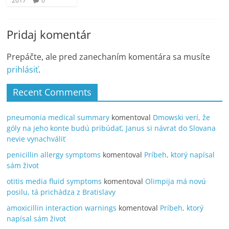
2017
0
Pridaj komentár
Prepáčte, ale pred zanechaním komentára sa musíte
prihlásiť
.
Recent Comments
pneumonia medical summary
komentoval
Dmowski verí, že
góly na jeho konte budú pribúdať, Janus si návrat do Slovana
nevie vynachváliť
penicillin allergy symptoms
komentoval
Príbeh, ktorý napísal
sám život
otitis media fluid symptoms
komentoval
Olimpija má novú
posilu, tá prichádza z Bratislavy
amoxicillin interaction warnings
komentoval
Príbeh, ktorý
napísal sám život