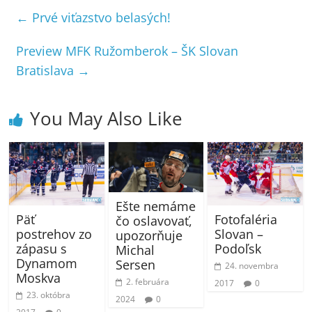
←
Prvé viťazstvo belasých!
Preview MFK Ružomberok – ŠK Slovan
Bratislava
→
You May Also Like
Ešte nemáme
Päť
Fotofaléria
čo oslavovať,
postrehov zo
Slovan –
upozorňuje
zápasu s
Podoľsk
Michal
Dynamom
Sersen
24. novembra
Moskva
2. februára
2017
0
23. októbra
2024
0