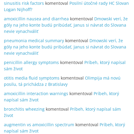
sinusitis risk factors
komentoval
Posilní útočné rady HC Slovan
Logan Nijhoff?
amoxicillin nausea and diarrhea
komentoval
Dmowski verí, že
góly na jeho konte budú pribúdať, Janus si návrat do Slovana
nevie vynachváliť
pneumonia medical summary
komentoval
Dmowski verí, že
góly na jeho konte budú pribúdať, Janus si návrat do Slovana
nevie vynachváliť
penicillin allergy symptoms
komentoval
Príbeh, ktorý napísal
sám život
otitis media fluid symptoms
komentoval
Olimpija má novú
posilu, tá prichádza z Bratislavy
amoxicillin interaction warnings
komentoval
Príbeh, ktorý
napísal sám život
bronchitis wheezing
komentoval
Príbeh, ktorý napísal sám
život
augmentin vs amoxicillin spectrum
komentoval
Príbeh, ktorý
napísal sám život