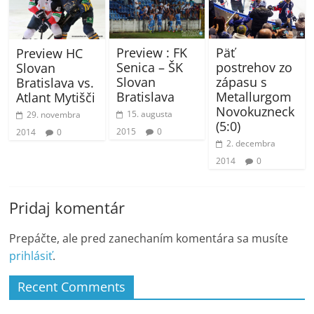
Päť
Preview : FK
Preview HC
postrehov zo
Senica – ŠK
Slovan
zápasu s
Slovan
Bratislava vs.
Metallurgom
Bratislava
Atlant Mytišči
Novokuzneck
15. augusta
29. novembra
(5:0)
2015
0
2014
0
2. decembra
2014
0
Pridaj komentár
Prepáčte, ale pred zanechaním komentára sa musíte
prihlásiť
.
Recent Comments