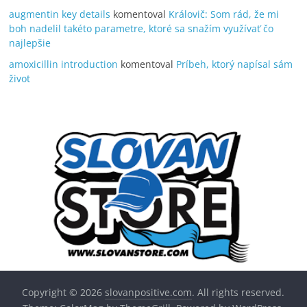
augmentin key details
komentoval
Královič: Som rád, že mi
boh nadelil takéto parametre, ktoré sa snažím využívať čo
najlepšie
amoxicillin introduction
komentoval
Príbeh, ktorý napísal sám
život
Copyright © 2026
slovanpositive.com
. All rights reserved.