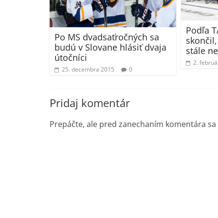
Podľa T
Po MS dvadsaťročných sa
skončil,
budú v Slovane hlásiť dvaja
stále n
útočníci
2. febru
25. decembra 2015
0
Pridaj komentár
Prepáčte, ale pred zanechaním komentára sa