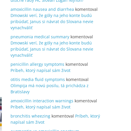
útočné rady HC Slovan Logan Nijhoff?
amoxicillin nausea and diarrhea
komentoval
Dmowski verí, že góly na jeho konte budú
pribúdať, Janus si návrat do Slovana nevie
vynachváliť
pneumonia medical summary
komentoval
Dmowski verí, že góly na jeho konte budú
pribúdať, Janus si návrat do Slovana nevie
vynachváliť
penicillin allergy symptoms
komentoval
Príbeh, ktorý napísal sám život
otitis media fluid symptoms
komentoval
Olimpija má novú posilu, tá prichádza z
Bratislavy
amoxicillin interaction warnings
komentoval
Príbeh, ktorý napísal sám život
bronchitis wheezing
komentoval
Príbeh, ktorý
napísal sám život