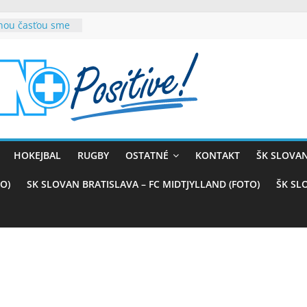
rnou časťou sme
vana teší, chce
sťou tímového
com
belasých
ý (VIDEO)
skali prvenstvo
enom
rnaji
HOKEJBAL
RUGBY
OSTATNÉ
KONTAKT
ŠK SLOVAN
ťazstvo nad
)
O)
SK SLOVAN BRATISLAVA – FC MIDTJYLLAND (FOTO)
ŠK SL