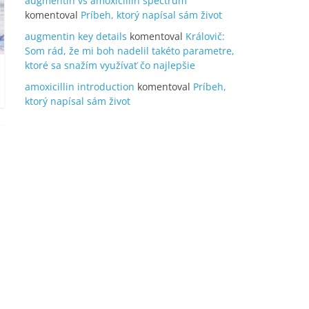
augmentin vs amoxicillin spectrum
komentoval
Príbeh, ktorý napísal sám život
augmentin key details
komentoval
Královič:
Som rád, že mi boh nadelil takéto parametre,
ktoré sa snažím využívať čo najlepšie
amoxicillin introduction
komentoval
Príbeh,
ktorý napísal sám život