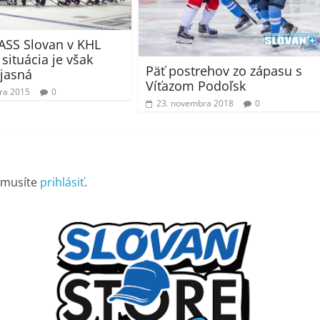
ASS Slovan v KHL
 situácia je však
Päť postrehov zo zápasu s
ejasná
Víťazom Podoľsk
ára 2015
0
23. novembra 2018
0
 musíte
prihlásiť
.