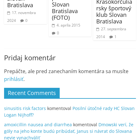
Krasokorčulia
Slovan
Bratislava
rsky športový
Bratislava
17. novembra
klub Slovan
(FOTO)
Bratislava
2024
0
4. apríla 2015
27. septembra
0
2014
1
Pridaj komentár
Prepáčte, ale pred zanechaním komentára sa musíte
prihlásiť
.
Recent Comments
sinusitis risk factors
komentoval
Posilní útočné rady HC Slovan
Logan Nijhoff?
amoxicillin nausea and diarrhea
komentoval
Dmowski verí, že
góly na jeho konte budú pribúdať, Janus si návrat do Slovana
nevie vynachváliť