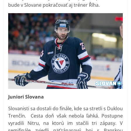
bude v Slovane pokračovať aj tréner Říha.
Juniori Slovana
Slovanisti sa dostali do finále, kde sa stretli s Duklou
Trenčín. Cesta doň však nebola ľahká. Postupne
vyradili Nitru, na ktorú im stačili tri zápasy. V
semifinále zviedli päťzápasový boj s Banskou