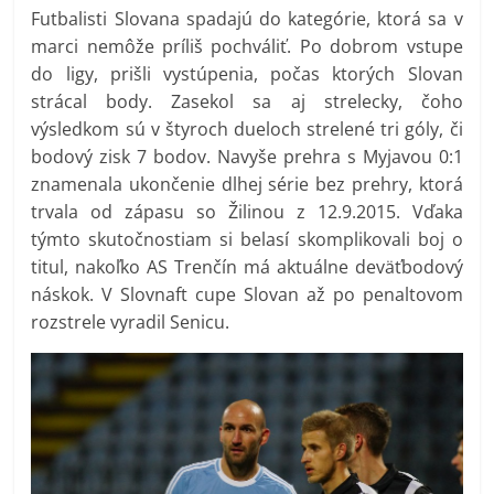
Futbalisti Slovana spadajú do kategórie, ktorá sa v
marci nemôže príliš pochváliť. Po dobrom vstupe
do ligy, prišli vystúpenia, počas ktorých Slovan
strácal body. Zasekol sa aj strelecky, čoho
výsledkom sú v štyroch dueloch strelené tri góly, či
bodový zisk 7 bodov. Navyše prehra s Myjavou 0:1
znamenala ukončenie dlhej série bez prehry, ktorá
trvala od zápasu so Žilinou z 12.9.2015. Vďaka
týmto skutočnostiam si belasí skomplikovali boj o
titul, nakoľko AS Trenčín má aktuálne deväťbodový
náskok. V Slovnaft cupe Slovan až po penaltovom
rozstrele vyradil Senicu.