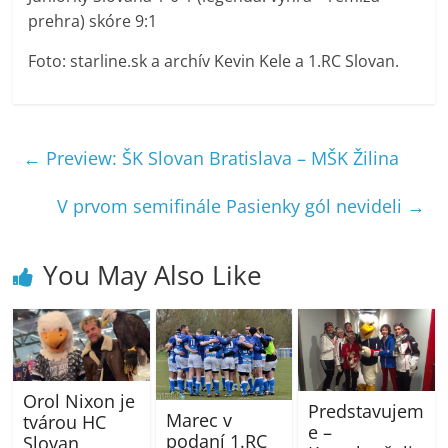
prehra) skóre 9:1
Foto: starline.sk a archív Kevin Kele a 1.RC Slovan.
←
Preview: ŠK Slovan Bratislava – MŠK Žilina
V prvom semifinále Pasienky gól nevideli
→
You May Also Like
Orol Nixon je
Predstavujem
Marec v
tvárou HC
e –
podaní 1.RC
Slovan