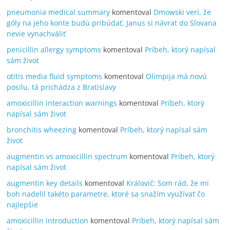
pneumonia medical summary
komentoval
Dmowski verí, že
góly na jeho konte budú pribúdať, Janus si návrat do Slovana
nevie vynachváliť
penicillin allergy symptoms
komentoval
Príbeh, ktorý napísal
sám život
otitis media fluid symptoms
komentoval
Olimpija má novú
posilu, tá prichádza z Bratislavy
amoxicillin interaction warnings
komentoval
Príbeh, ktorý
napísal sám život
bronchitis wheezing
komentoval
Príbeh, ktorý napísal sám
život
augmentin vs amoxicillin spectrum
komentoval
Príbeh, ktorý
napísal sám život
augmentin key details
komentoval
Královič: Som rád, že mi
boh nadelil takéto parametre, ktoré sa snažím využívať čo
najlepšie
amoxicillin introduction
komentoval
Príbeh, ktorý napísal sám