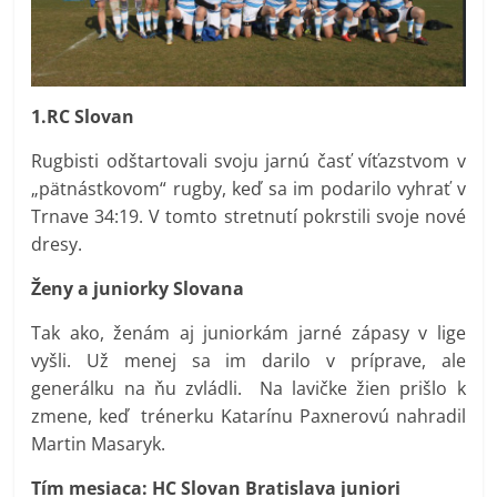
1.RC Slovan
Rugbisti odštartovali svoju jarnú časť víťazstvom v
„pätnástkovom“ rugby, keď sa im podarilo vyhrať v
Trnave 34:19. V tomto stretnutí pokrstili svoje nové
dresy.
Ženy a juniorky Slovana
Tak ako, ženám aj juniorkám jarné zápasy v lige
vyšli. Už menej sa im darilo v príprave, ale
generálku na ňu zvládli. Na lavičke žien prišlo k
zmene, keď trénerku Katarínu Paxnerovú nahradil
Martin Masaryk.
Tím mesiaca: HC Slovan Bratislava juniori