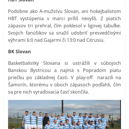
Podobne ako A-mužstvu Slovan, ani hokejbalistom
HBT vystúpenia v marci príliš nevyšli. Z piatich
zápasov tri prehral, čím poklesol v ligovej tabuľke.
Svojich fanúšikov sa snažil udobriť presvedčivými
výhrami 6:0 nad Gajarmi či 13:0 nad Citrusiu.
BK Slovan
Basketbalistky Slovana si ustrážili v súbojoch
Banskou Bystricou a najmä s Popradom piatu
priečku po základnej časti. V play-off narazili na
Šamorín, ktorému v oboch zápasoch podľahli, čím
sa pre nich vyraďovacia časť skončila.