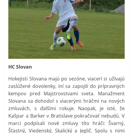
HC Slovan
Hokejisti Slovana majú po sezóne, viacerí si užívajú
zaslúžené dovolenky, iní sa zapojili do prípravných
kempov pred Majstrovstvami sveta. Manažment
Slovana sa dohodol s viacerými hráčmi na nových
zmluvách, s ďalšími rokuje. Naopak, je isté, že
Kašpar a Barker v Bratislave pokračovať nebudú. V
marci podpísali nové zmluvy títo hráči: Švarný,
Šťastný, Viedenský, Skalický a Jeglič. Spolu s nimi