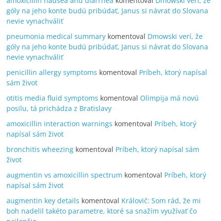
amoxicillin nausea and diarrhea
komentoval
Dmowski verí, že
góly na jeho konte budú pribúdať, Janus si návrat do Slovana
nevie vynachváliť
pneumonia medical summary
komentoval
Dmowski verí, že
góly na jeho konte budú pribúdať, Janus si návrat do Slovana
nevie vynachváliť
penicillin allergy symptoms
komentoval
Príbeh, ktorý napísal
sám život
otitis media fluid symptoms
komentoval
Olimpija má novú
posilu, tá prichádza z Bratislavy
amoxicillin interaction warnings
komentoval
Príbeh, ktorý
napísal sám život
bronchitis wheezing
komentoval
Príbeh, ktorý napísal sám
život
augmentin vs amoxicillin spectrum
komentoval
Príbeh, ktorý
napísal sám život
augmentin key details
komentoval
Královič: Som rád, že mi
boh nadelil takéto parametre, ktoré sa snažím využívať čo