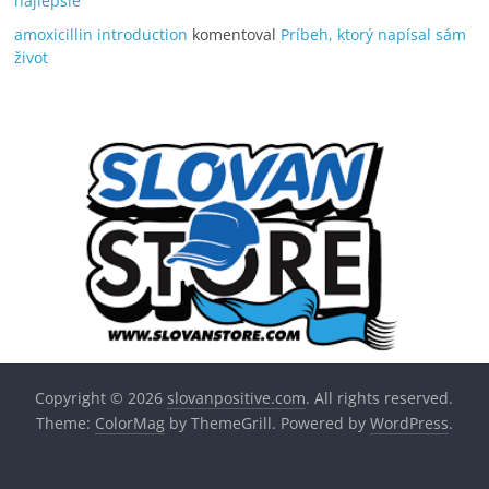
najlepšie
amoxicillin introduction
komentoval
Príbeh, ktorý napísal sám
život
Copyright © 2026
slovanpositive.com
. All rights reserved.
Theme:
ColorMag
by ThemeGrill. Powered by
WordPress
.