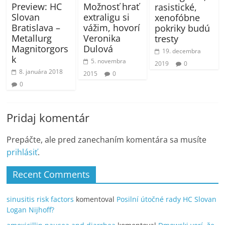
Preview: HC
Možnosť hrať
rasistické,
Slovan
extraligu si
xenofóbne
Bratislava –
vážim, hovorí
pokriky budú
Metallurg
Veronika
tresty
Magnitorgors
Dulová
19. decembra
k
5. novembra
2019
0
8. januára 2018
2015
0
0
Pridaj komentár
Prepáčte, ale pred zanechaním komentára sa musíte
prihlásiť
.
Recent Comments
sinusitis risk factors
komentoval
Posilní útočné rady HC Slovan
Logan Nijhoff?