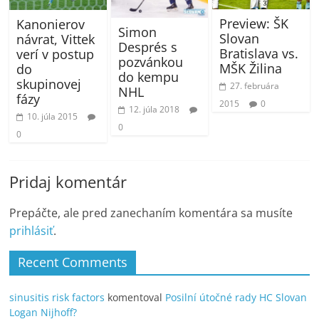
Preview: ŠK
Kanonierov
Simon
Slovan
návrat, Vittek
Després s
Bratislava vs.
verí v postup
pozvánkou
MŠK Žilina
do
do kempu
skupinovej
27. februára
NHL
fázy
2015
0
12. júla 2018
10. júla 2015
0
0
Pridaj komentár
Prepáčte, ale pred zanechaním komentára sa musíte
prihlásiť
.
Recent Comments
sinusitis risk factors
komentoval
Posilní útočné rady HC Slovan
Logan Nijhoff?