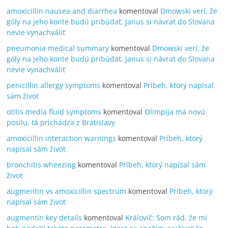
amoxicillin nausea and diarrhea
komentoval
Dmowski verí, že
góly na jeho konte budú pribúdať, Janus si návrat do Slovana
nevie vynachváliť
pneumonia medical summary
komentoval
Dmowski verí, že
góly na jeho konte budú pribúdať, Janus si návrat do Slovana
nevie vynachváliť
penicillin allergy symptoms
komentoval
Príbeh, ktorý napísal
sám život
otitis media fluid symptoms
komentoval
Olimpija má novú
posilu, tá prichádza z Bratislavy
amoxicillin interaction warnings
komentoval
Príbeh, ktorý
napísal sám život
bronchitis wheezing
komentoval
Príbeh, ktorý napísal sám
život
augmentin vs amoxicillin spectrum
komentoval
Príbeh, ktorý
napísal sám život
augmentin key details
komentoval
Královič: Som rád, že mi