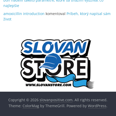
boh nadelil takéto parametre, ktoré sa snažím využívať čo
najlepšie
amoxicillin introduction
komentoval
Príbeh, ktorý napísal sám
život
Copyright © 2026
slovanpositive.com
. All rights reserved.
Theme:
ColorMag
by ThemeGrill. Powered by
WordPress
.