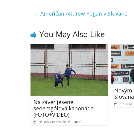
←
Američan Andrew Yogan v Slovane
You May Also Like
Novým 
Slovana
Na záver jesene
7. apríla
sedemgólová kanonáda
(FOTO+VIDEO)
16. novembra 2016
0