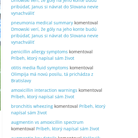
Dmowski verí, že góly na jeho konte budú
pribúdať, Janus si návrat do Slovana nevie
vynachváliť
pneumonia medical summary
komentoval
Dmowski verí, že góly na jeho konte budú
pribúdať, Janus si návrat do Slovana nevie
vynachváliť
penicillin allergy symptoms
komentoval
Príbeh, ktorý napísal sám život
otitis media fluid symptoms
komentoval
Olimpija má novú posilu, tá prichádza z
Bratislavy
amoxicillin interaction warnings
komentoval
Príbeh, ktorý napísal sám život
bronchitis wheezing
komentoval
Príbeh, ktorý
napísal sám život
augmentin vs amoxicillin spectrum
komentoval
Príbeh, ktorý napísal sám život