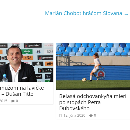
Marián Chobot hráčom Slovana
→
mužom na lavičke
 – Dušan Tittel
Belasá odchovankyňa mieri
 2015
0
po stopách Petra
Dubovského
12. júna 2020
0