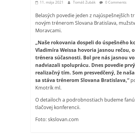
11. mája 2021
Tomáš Zubák
0 Comments
Belasých povedie jeden z najúspešnejších tré
novým trénerom Slovana Bratislava, mužstv
Moravcami.
„Naše rokovania dospeli do úspešného ko
Vladimíra Weissa hovoria jasnou rečou,
trénera súčasnosti. Bol pre nás jasnou vo
nadviazali spoluprácu. Dnes povedie prvý t
realizačný tím. Som presvedčený, že naša
sa stáva trénerom Slovana Bratislava,“
po
Kmotrík ml.
O detailoch a podrobnostiach budeme fanúši
tlačovej konferencii.
Foto: skslovan.com