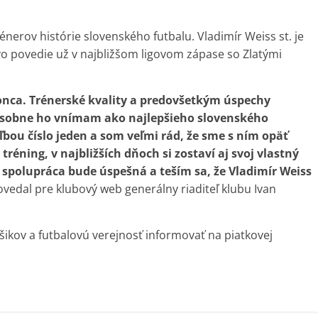
nerov histórie slovenského futbalu. Vladimír Weiss st. je
o povedie už v najbližšom ligovom zápase so Zlatými
nca. Trénerské kvality a predovšetkým úspechy
 osobne ho vnímam ako najlepšieho slovenského
ľbou číslo jeden a som veľmi rád, že sme s ním opäť
réning, v najbližších dňoch si zostaví aj svoj vlastný
 spolupráca bude úspešná a teším sa, že Vladimír Weiss
vedal pre klubový web generálny riaditeľ klubu Ivan
kov a futbalovú verejnosť informovať na piatkovej