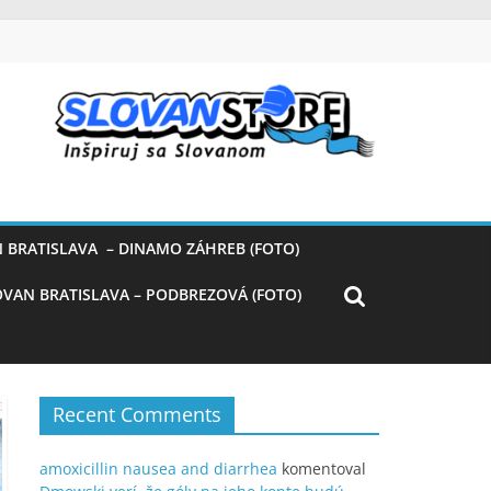
 BRATISLAVA – DINAMO ZÁHREB (FOTO)
OVAN BRATISLAVA – PODBREZOVÁ (FOTO)
Recent Comments
amoxicillin nausea and diarrhea
komentoval