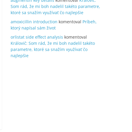
augmentin key details
komentoval
Královič:
Som rád, že mi boh nadelil takéto parametre,
ktoré sa snažím využívať čo najlepšie
amoxicillin introduction
komentoval
Príbeh,
ktorý napísal sám život
orlistat side effect analysis
komentoval
Královič: Som rád, že mi boh nadelil takéto
parametre, ktoré sa snažím využívať čo
najlepšie