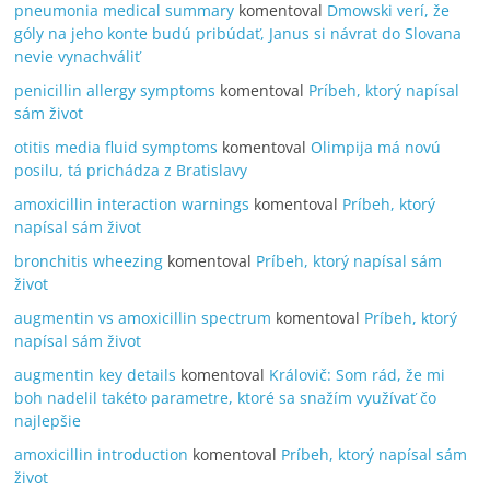
pneumonia medical summary
komentoval
Dmowski verí, že
góly na jeho konte budú pribúdať, Janus si návrat do Slovana
nevie vynachváliť
penicillin allergy symptoms
komentoval
Príbeh, ktorý napísal
sám život
otitis media fluid symptoms
komentoval
Olimpija má novú
posilu, tá prichádza z Bratislavy
amoxicillin interaction warnings
komentoval
Príbeh, ktorý
napísal sám život
bronchitis wheezing
komentoval
Príbeh, ktorý napísal sám
život
augmentin vs amoxicillin spectrum
komentoval
Príbeh, ktorý
napísal sám život
augmentin key details
komentoval
Královič: Som rád, že mi
boh nadelil takéto parametre, ktoré sa snažím využívať čo
najlepšie
amoxicillin introduction
komentoval
Príbeh, ktorý napísal sám
život