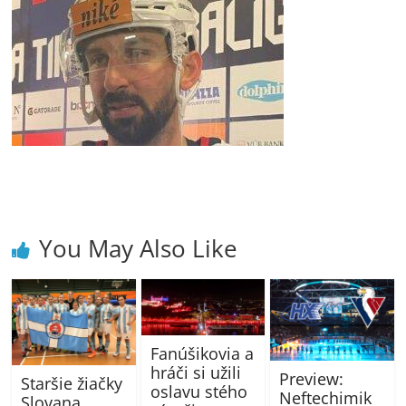
You May Also Like
Fanúšikovia a
hráči si užili
Preview:
Staršie žiačky
oslavu stého
Neftechimik
Slovana