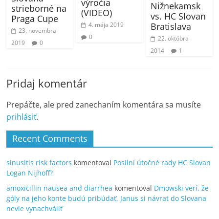
výročia
Nižnekamsk
strieborné na
(VIDEO)
vs. HC Slovan
Praga Cupe
4. mája 2019
Bratislava
23. novembra
0
22. októbra
2019
0
2014
1
Pridaj komentár
Prepáčte, ale pred zanechaním komentára sa musíte
prihlásiť
.
Recent Comments
sinusitis risk factors
komentoval
Posilní útočné rady HC Slovan
Logan Nijhoff?
amoxicillin nausea and diarrhea
komentoval
Dmowski verí, že
góly na jeho konte budú pribúdať, Janus si návrat do Slovana
nevie vynachváliť