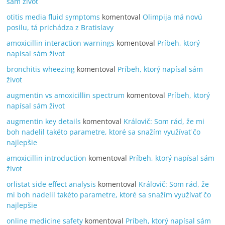
sám život
otitis media fluid symptoms
komentoval
Olimpija má novú
posilu, tá prichádza z Bratislavy
amoxicillin interaction warnings
komentoval
Príbeh, ktorý
napísal sám život
bronchitis wheezing
komentoval
Príbeh, ktorý napísal sám
život
augmentin vs amoxicillin spectrum
komentoval
Príbeh, ktorý
napísal sám život
augmentin key details
komentoval
Královič: Som rád, že mi
boh nadelil takéto parametre, ktoré sa snažím využívať čo
najlepšie
amoxicillin introduction
komentoval
Príbeh, ktorý napísal sám
život
orlistat side effect analysis
komentoval
Královič: Som rád, že
mi boh nadelil takéto parametre, ktoré sa snažím využívať čo
najlepšie
online medicine safety
komentoval
Príbeh, ktorý napísal sám