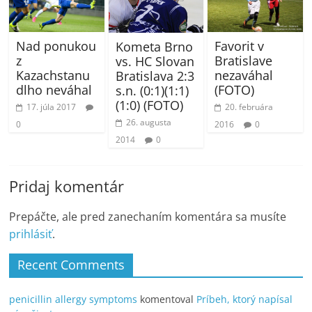
Nad ponukou
Favorit v
Kometa Brno
z
Bratislave
vs. HC Slovan
Kazachstanu
nezaváhal
Bratislava 2:3
dlho neváhal
(FOTO)
s.n. (0:1)(1:1)
(1:0) (FOTO)
17. júla 2017
20. februára
26. augusta
0
2016
0
2014
0
Pridaj komentár
Prepáčte, ale pred zanechaním komentára sa musíte
prihlásiť
.
Recent Comments
penicillin allergy symptoms
komentoval
Príbeh, ktorý napísal