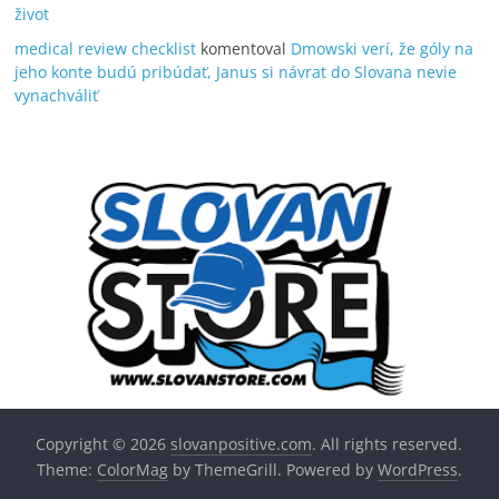
život
medical review checklist
komentoval
Dmowski verí, že góly na
jeho konte budú pribúdať, Janus si návrat do Slovana nevie
vynachváliť
Copyright © 2026
slovanpositive.com
. All rights reserved.
Theme:
ColorMag
by ThemeGrill. Powered by
WordPress
.