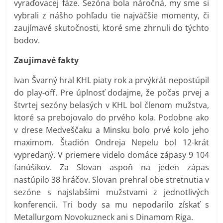
vyraďovacej fáze. Sezóna bola náročná, my sme si
vybrali z nášho pohľadu tie najväčšie momenty, či
zaujímavé skutočnosti, ktoré sme zhrnuli do týchto
bodov.
Zaujímavé fakty
Ivan Švarný hral KHL piaty rok a prvýkrát nepostúpil
do play-off. Pre úplnosť dodajme, že počas prvej a
štvrtej sezóny belasých v KHL bol členom mužstva,
ktoré sa prebojovalo do prvého kola. Podobne ako
v drese Medveščaku a Minsku bolo prvé kolo jeho
maximom. Štadión Ondreja Nepelu bol 12-krát
vypredaný. V priemere videlo domáce zápasy 9 104
fanúšikov. Za Slovan aspoň na jeden zápas
nastúpilo 38 hráčov. Slovan prehral obe stretnutia v
sezóne s najslabšími mužstvami z jednotlivých
konferencii. Tri body sa mu nepodarilo získať s
Metallurgom Novokuzneck ani s Dinamom Riga.