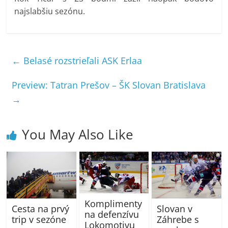
najslabšiu sezónu.
←
Belasé rozstrieľali ASK Erlaa
Preview: Tatran Prešov – ŠK Slovan Bratislava
→
You May Also Like
Komplimenty
Cesta na prvý
Slovan v
na defenzívu
trip v sezóne
Záhrebe s
Lokomotivu