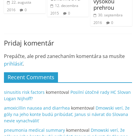
vysokou
22. augusta
12. decembra
prehrou
2016
0
2015
0
30. septembra
2016
0
Pridaj komentár
Prepáčte, ale pred zanechaním komentára sa musíte
prihlásiť
.
Recent Comments
sinusitis risk factors
komentoval
Posilní útočné rady HC Slovan
Logan Nijhoff?
amoxicillin nausea and diarrhea
komentoval
Dmowski verí, že
góly na jeho konte budú pribúdať, Janus si návrat do Slovana
nevie vynachváliť
pneumonia medical summary
komentoval
Dmowski verí, že