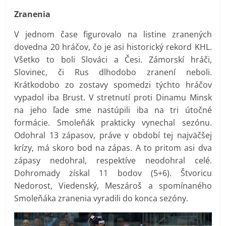
Zranenia
V jednom čase figurovalo na listine zranených
dovedna 20 hráčov, čo je asi historický rekord KHL.
Všetko to boli Slováci a Česi. Zámorskí hráči,
Slovinec, či Rus dlhodobo zranení neboli.
Krátkodobo zo zostavy spomedzi týchto hráčov
vypadol iba Brust. V stretnutí proti Dinamu Minsk
na jeho ľade sme nastúpili iba na tri útočné
formácie. Smoleňák prakticky vynechal sezónu.
Odohral 13 zápasov, práve v období tej najväčšej
krízy, má skoro bod na zápas. A to pritom asi dva
zápasy nedohral, respektíve neodohral celé.
Dohromady získal 11 bodov (5+6). Štvoricu
Nedorost, Viedenský, Meszároš a spomínaného
Smoleňáka zranenia vyradili do konca sezóny.