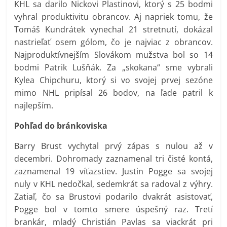
KHL sa darilo Nickovi Plastinovi, ktorý s 25 bodmi
vyhral produktivitu obrancov. Aj napriek tomu, že
Tomáš Kundrátek vynechal 21 stretnutí, dokázal
nastrieľať osem gólom, čo je najviac z obrancov.
Najproduktívnejším Slovákom mužstva bol so 14
bodmi Patrik Lušňák. Za „skokana“ sme vybrali
Kylea Chipchuru, ktorý si vo svojej prvej sezóne
mimo NHL pripísal 26 bodov, na ľade patril k
najlepším.
Pohľad do bránkoviska
Barry Brust vychytal prvý zápas s nulou až v
decembri. Dohromady zaznamenal tri čisté kontá,
zaznamenal 19 víťazstiev. Justin Pogge sa svojej
nuly v KHL nedočkal, sedemkrát sa radoval z výhry.
Zatiaľ, čo sa Brustovi podarilo dvakrát asistovať,
Pogge bol v tomto smere úspešný raz. Tretí
brankár, mladý Christián Pavlas sa viackrát pri