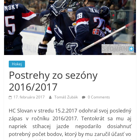
Hokej
Postrehy zo sezóny
2016/2017
17. februára 2017
Tomáš Zubák
0 Comments
HC Slovan v stredu 15.2.2017 odohral svoj posledný
zápas v ročníku 2016/2017. Tentokrát sa mu aj
napriek stíhacej jazde nepodarilo dosiahnuť
potrebný počet bodov, ktorý by mu zaručil účasť vo