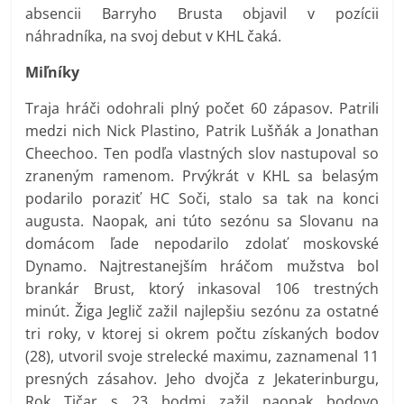
absencii Barryho Brusta objavil v pozícii
náhradníka, na svoj debut v KHL čaká.
Miľníky
Traja hráči odohrali plný počet 60 zápasov. Patrili
medzi nich Nick Plastino, Patrik Lušňák a Jonathan
Cheechoo. Ten podľa vlastných slov nastupoval so
zraneným ramenom. Prvýkrát v KHL sa belasým
podarilo poraziť HC Soči, stalo sa tak na konci
augusta. Naopak, ani túto sezónu sa Slovanu na
domácom ľade nepodarilo zdolať moskovské
Dynamo. Najtrestanejším hráčom mužstva bol
brankár Brust, ktorý inkasoval 106 trestných
minút. Žiga Jeglič zažil najlepšiu sezónu za ostatné
tri roky, v ktorej si okrem počtu získaných bodov
(28), utvoril svoje strelecké maximu, zaznamenal 11
presných zásahov. Jeho dvojča z Jekaterinburgu,
Rok Tičar s 23 bodmi zažil naopak bodovo