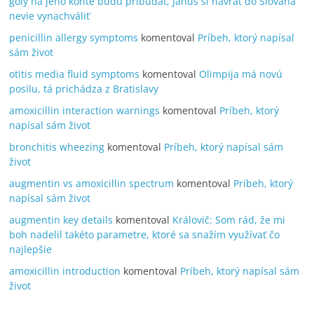
góly na jeho konte budú pribúdať, Janus si návrat do Slovana
nevie vynachváliť
penicillin allergy symptoms
komentoval
Príbeh, ktorý napísal
sám život
otitis media fluid symptoms
komentoval
Olimpija má novú
posilu, tá prichádza z Bratislavy
amoxicillin interaction warnings
komentoval
Príbeh, ktorý
napísal sám život
bronchitis wheezing
komentoval
Príbeh, ktorý napísal sám
život
augmentin vs amoxicillin spectrum
komentoval
Príbeh, ktorý
napísal sám život
augmentin key details
komentoval
Královič: Som rád, že mi
boh nadelil takéto parametre, ktoré sa snažím využívať čo
najlepšie
amoxicillin introduction
komentoval
Príbeh, ktorý napísal sám
život