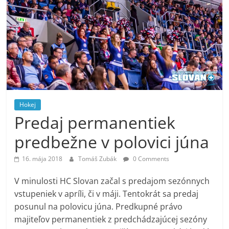
Hokej
Predaj permanentiek
predbežne v polovici júna
16. mája 2018
Tomáš Zubák
0 Comments
V minulosti HC Slovan začal s predajom sezónnych
vstupeniek v apríli, či v máji. Tentokrát sa predaj
posunul na polovicu júna. Predkupné právo
majiteľov permanentiek z predchádzajúcej sezóny