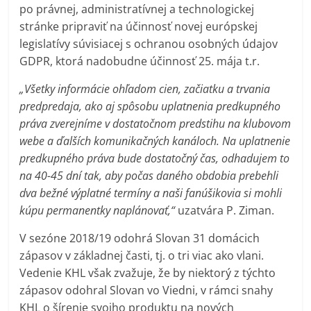
po právnej, administratívnej a technologickej
stránke pripraviť na účinnosť novej európskej
legislatívy súvisiacej s ochranou osobných údajov
GDPR, ktorá nadobudne účinnosť 25. mája t.r.
„Všetky informácie ohľadom cien, začiatku a trvania
predpredaja, ako aj spôsobu uplatnenia predkupného
práva zverejníme v dostatočnom predstihu na klubovom
webe a ďalších komunikačných kanáloch. Na uplatnenie
predkupného práva bude dostatočný čas, odhadujem to
na 40-45 dní tak, aby počas daného obdobia prebehli
dva bežné výplatné termíny a naši fanúšikovia si mohli
kúpu permanentky naplánovať,“
uzatvára P. Ziman.
V sezóne 2018/19 odohrá Slovan 31 domácich
zápasov v základnej časti, tj. o tri viac ako vlani.
Vedenie KHL však zvažuje, že by niektorý z týchto
zápasov odohral Slovan vo Viedni, v rámci snahy
KHL o šírenie svojho produktu na nových