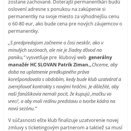
zostane zachované. Doterajší permanentkári budú
oslovení adresne s ponukou na zakúpenie si
permanentky na svoje miesto za výhodnejšiu cenu
o 60-80 eur, ako bude cena pre nových záujemcov o
permanentky.
„S predpredajom začneme o čosi neskôr, ako v
minulých sezónach, ale nie je žiadny dôvod na
paniku,“
vysvetľuje pre klubový web
generálny
manažér HC SLOVAN Patrik Ziman.
„Chceme, aby
doba na uplatnenie predkupného práva
korešpondovala s obdobím, kedy bude klub uzatvárať a
zverejňovať kontrakty s novými hráčmi. Je dôležité, aby
naši fanúšikovia nemali pocit, že kupujú ‚mačku vo
vreci‘, a aby mali reálnu predstavu o tvorbe kádra na
novú sezónu.“
V súčasnosti ešte klub finalizuje uzatvorenie novej
zmluvy s ticketingovým partnerom a taktiež sa musí