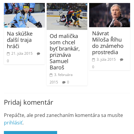
Návrat
Na skúške
Od malička
Miloša Říhu
ďalší traja
som chcel
do známeho
hráči
byť brankár,
prostredia
21. júla 2015
priznáva
3. júla 2015
Samuel
0
Baroš
0
3. februára
2015
0
Pridaj komentár
Prepáčte, ale pred zanechaním komentára sa musíte
prihlásiť
.