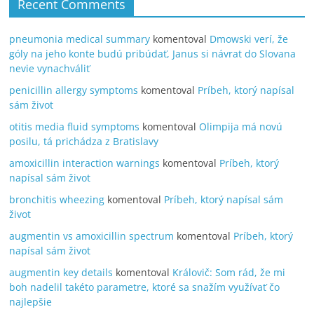
Recent Comments
pneumonia medical summary
komentoval
Dmowski verí, že
góly na jeho konte budú pribúdať, Janus si návrat do Slovana
nevie vynachváliť
penicillin allergy symptoms
komentoval
Príbeh, ktorý napísal
sám život
otitis media fluid symptoms
komentoval
Olimpija má novú
posilu, tá prichádza z Bratislavy
amoxicillin interaction warnings
komentoval
Príbeh, ktorý
napísal sám život
bronchitis wheezing
komentoval
Príbeh, ktorý napísal sám
život
augmentin vs amoxicillin spectrum
komentoval
Príbeh, ktorý
napísal sám život
augmentin key details
komentoval
Královič: Som rád, že mi
boh nadelil takéto parametre, ktoré sa snažím využívať čo
najlepšie