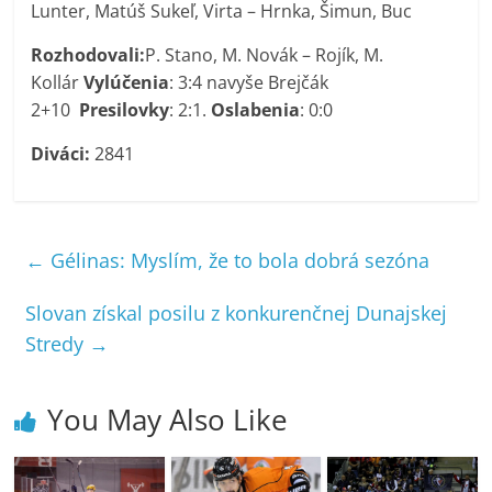
Lunter, Matúš Sukeľ, Virta – Hrnka, Šimun, Buc
Rozhodovali:
P. Stano, M. Novák – Rojík, M.
Kollár
Vylúčenia
: 3:4 navyše Brejčák
2+10
Presilovky
: 2:1.
Oslabenia
: 0:0
Diváci:
2841
←
Gélinas: Myslím, že to bola dobrá sezóna
Slovan získal posilu z konkurenčnej Dunajskej
Stredy
→
You May Also Like