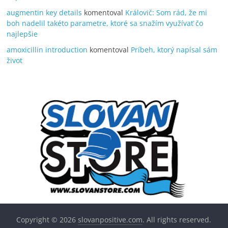
augmentin key details
komentoval
Královič: Som rád, že mi
boh nadelil takéto parametre, ktoré sa snažím využívať čo
najlepšie
amoxicillin introduction
komentoval
Príbeh, ktorý napísal sám
život
Copyright © 2026
slovanpositive.com
. All rights reserved.