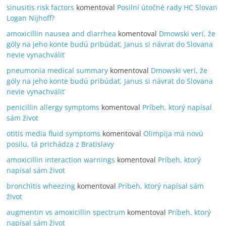
sinusitis risk factors
komentoval
Posilní útočné rady HC Slovan
Logan Nijhoff?
amoxicillin nausea and diarrhea
komentoval
Dmowski verí, že
góly na jeho konte budú pribúdať, Janus si návrat do Slovana
nevie vynachváliť
pneumonia medical summary
komentoval
Dmowski verí, že
góly na jeho konte budú pribúdať, Janus si návrat do Slovana
nevie vynachváliť
penicillin allergy symptoms
komentoval
Príbeh, ktorý napísal
sám život
otitis media fluid symptoms
komentoval
Olimpija má novú
posilu, tá prichádza z Bratislavy
amoxicillin interaction warnings
komentoval
Príbeh, ktorý
napísal sám život
bronchitis wheezing
komentoval
Príbeh, ktorý napísal sám
život
augmentin vs amoxicillin spectrum
komentoval
Príbeh, ktorý
napísal sám život