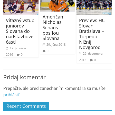
Američan
Víťazný vstup
Preview: HC
Nicholas
juniorov
Slovan
Schaus
Slovana do
Bratislava –
posilou
nadstavbovej
Torpedo
Slovana
časti
Nižnij
29. júna 2018
Novgorod
17. januára
0
26. decembra
2016
0
2015
0
Pridaj komentár
Prepáčte, ale pred zanechaním komentára sa musíte
prihlásiť
.
Recent Comments