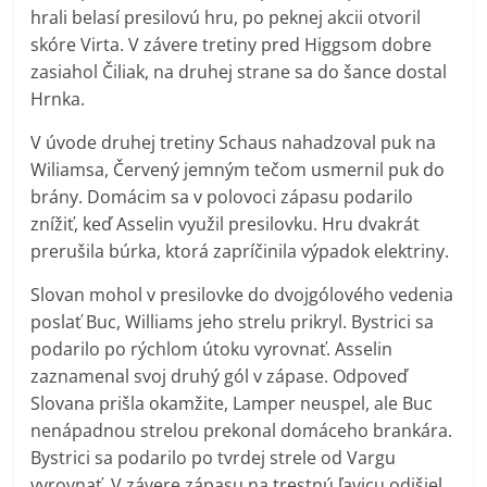
hrali belasí presilovú hru, po peknej akcii otvoril
skóre Virta. V závere tretiny pred Higgsom dobre
zasiahol Čiliak, na druhej strane sa do šance dostal
Hrnka.
V úvode druhej tretiny Schaus nahadzoval puk na
Wiliamsa, Červený jemným tečom usmernil puk do
brány. Domácim sa v polovoci zápasu podarilo
znížiť, keď Asselin využil presilovku. Hru dvakrát
prerušila búrka, ktorá zapríčinila výpadok elektriny.
Slovan mohol v presilovke do dvojgólového vedenia
poslať Buc, Williams jeho strelu prikryl. Bystrici sa
podarilo po rýchlom útoku vyrovnať. Asselin
zaznamenal svoj druhý gól v zápase. Odpoveď
Slovana prišla okamžite, Lamper neuspel, ale Buc
nenápadnou strelou prekonal domáceho brankára.
Bystrici sa podarilo po tvrdej strele od Vargu
vyrovnať. V závere zápasu na trestnú ľavicu odišiel