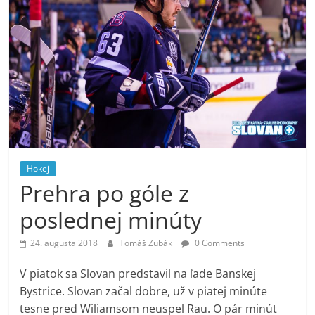
Hokej
Prehra po góle z
poslednej minúty
24. augusta 2018
Tomáš Zubák
0 Comments
V piatok sa Slovan predstavil na ľade Banskej
Bystrice. Slovan začal dobre, už v piatej minúte
tesne pred Wiliamsom neuspel Rau. O pár minút