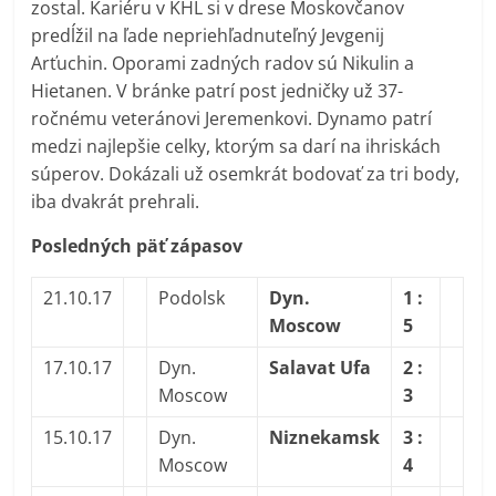
zostal. Kariéru v KHL si v drese Moskovčanov
predĺžil na ľade nepriehľadnuteľný Jevgenij
Arťuchin. Oporami zadných radov sú Nikulin a
Hietanen. V bránke patrí post jedničky už 37-
ročnému veteránovi Jeremenkovi. Dynamo patrí
medzi najlepšie celky, ktorým sa darí na ihriskách
súperov. Dokázali už osemkrát bodovať za tri body,
iba dvakrát prehrali.
Posledných päť zápasov
21.10.17
Podolsk
Dyn.
1 :
Moscow
5
17.10.17
Dyn.
Salavat Ufa
2 :
Moscow
3
15.10.17
Dyn.
Niznekamsk
3 :
Moscow
4