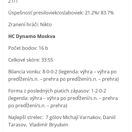
21/1
Úspešnosť presiloviek/oslaboviek: 21.2%/ 83.7%
Zranení hráči: Nikto
HC Dynamo Moskva
Počet bodov: 16 b
Celkové skóre: 33:55
Bilancia vonku: 8-0-0-2 (legenda: výhra – výhra po
predĺžení/s.n. – prehra po predĺžení/s.n. – prehra)
Forma z posledných piatich zápasov: 1-2-0-2
(legenda: výhra – výhra po predĺžení/s.n. – prehra
po predĺžení/s.n. – prehra)
Najlepší strelec: 7 gólov Michajl Varnakov, Daniil
Tarasov, Vladimír Bryukvin