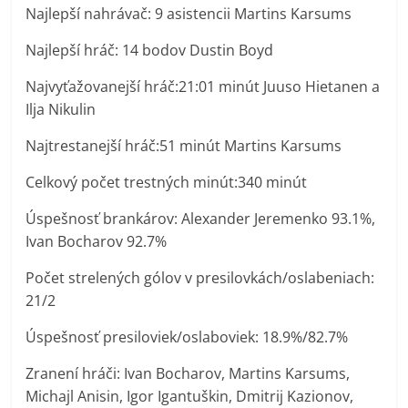
Najlepší nahrávač: 9 asistencii Martins Karsums
Najlepší hráč: 14 bodov Dustin Boyd
Najvyťažovanejší hráč:21:01 minút Juuso Hietanen a
Ilja Nikulin
Najtrestanejší hráč:51 minút Martins Karsums
Celkový počet trestných minút:340 minút
Úspešnosť brankárov: Alexander Jeremenko 93.1%,
Ivan Bocharov 92.7%
Počet strelených gólov v presilovkách/oslabeniach:
21/2
Úspešnosť presiloviek/oslaboviek: 18.9%/82.7%
Zranení hráči: Ivan Bocharov, Martins Karsums,
Michajl Anisin, Igor Igantuškin, Dmitrij Kazionov,