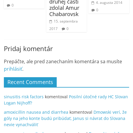
druhej časti
4. augusta 2014
0
zdolal Amur
0
Chabarovsk
15. septembra
2017
0
Pridaj komentár
Prepáčte, ale pred zanechaním komentára sa musíte
prihlásiť
.
Recent Comments
sinusitis risk factors
komentoval
Posilní útočné rady HC Slovan
Logan Nijhoff?
amoxicillin nausea and diarrhea
komentoval
Dmowski verí, že
góly na jeho konte budú pribúdať, Janus si návrat do Slovana
nevie vynachváliť