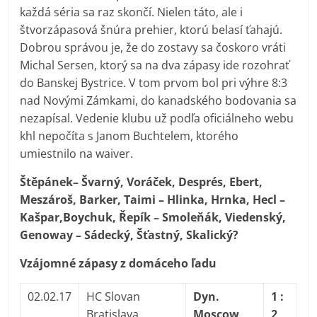
každá séria sa raz skončí. Nielen táto, ale i
štvorzápasová šnúra prehier, ktorú belasí ťahajú.
Dobrou správou je, že do zostavy sa čoskoro vráti
Michal Sersen, ktorý sa na dva zápasy ide rozohrať
do Banskej Bystrice. V tom prvom bol pri výhre 8:3
nad Novými Zámkami, do kanadského bodovania sa
nezapísal. Vedenie klubu už podľa oficiálneho webu
khl nepočíta s Janom Buchtelem, ktorého
umiestnilo na waiver.
Štěpánek– Švarný, Voráček, Després, Ebert,
Meszároš, Barker, Taimi – Hlinka, Hrnka, Hecl –
Kašpar,Boychuk, Řepík – Smoleňák, Viedenský,
Genoway – Sádecký, Šťastný, Skalický?
Vzájomné zápasy z domáceho ľadu
02.02.17
HC Slovan
Dyn.
1 :
Bratislava
Moscow
2