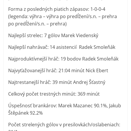
Forma z posledných piatich zápasov: 1-0-0-4
(legenda: výhra – výhra po predĺžení/s.n. – prehra
po predĺžení/s.n. – prehra)
Najlepší strelec: 7 gólov Marek Viedenský
Najlepší nahrávač: 14 asistencií Radek Smoleňák
Najproduktívnejší hráč: 19 bodov Radek Smoleňák
Najvyťažovanejší hráč: 21:04 minút Nick Ebert
Najtrestanejší hráč: 39 minút Andrej Šťastný
Celkový počet trestných minút: 369 minút
Úspešnosť brankárov: Marek Mazanec 90.1%, Jakub
Štěpánek 92.2%
Počet strelených gólov v presilovkách/oslabeniach: