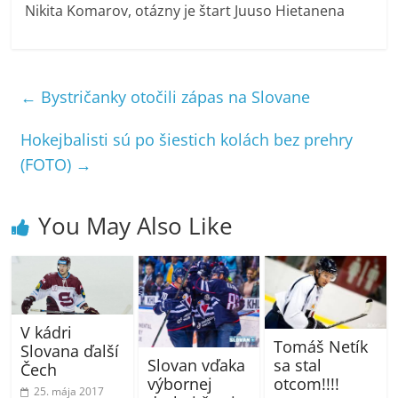
Nikita Komarov, otázny je štart Juuso Hietanena
←
Bystričanky otočili zápas na Slovane
Hokejbalisti sú po šiestich kolách bez prehry
(FOTO)
→
You May Also Like
V kádri
Tomáš Netík
Slovana ďalší
Slovan vďaka
sa stal
Čech
výbornej
otcom!!!!
25. mája 2017