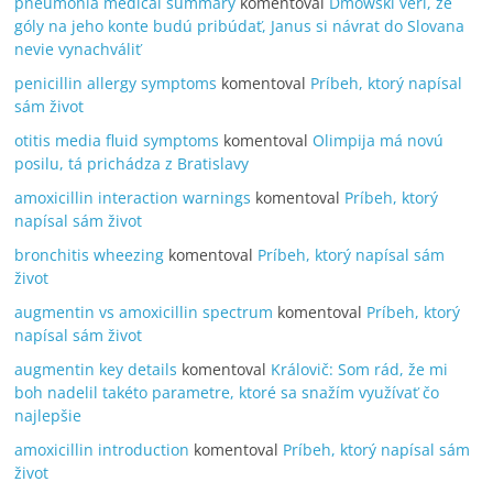
pneumonia medical summary
komentoval
Dmowski verí, že
góly na jeho konte budú pribúdať, Janus si návrat do Slovana
nevie vynachváliť
penicillin allergy symptoms
komentoval
Príbeh, ktorý napísal
sám život
otitis media fluid symptoms
komentoval
Olimpija má novú
posilu, tá prichádza z Bratislavy
amoxicillin interaction warnings
komentoval
Príbeh, ktorý
napísal sám život
bronchitis wheezing
komentoval
Príbeh, ktorý napísal sám
život
augmentin vs amoxicillin spectrum
komentoval
Príbeh, ktorý
napísal sám život
augmentin key details
komentoval
Královič: Som rád, že mi
boh nadelil takéto parametre, ktoré sa snažím využívať čo
najlepšie
amoxicillin introduction
komentoval
Príbeh, ktorý napísal sám
život