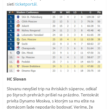
sieti
ticketportál.
HC Slovan
Slovanu nevyšiel trip na ihriskách súperov, odkiaľ
po štyroch prehrách prišiel na prázdno. Tentokrát
privíta Dynamo Moskva, s ktorým sa mu ešte na
domácom ľade nepodarilo bodovať. Veríme, že