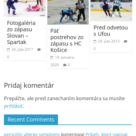
Fotogaléria
Pred odvetou
zo zápasu
Päť
s Ufou
Slovan –
postrehov zo
Spartak
24. júla 2015
zápasu s HC
0
Košice
26. júla 2017
0
14. januára
2020
0
Pridaj komentár
Prepáčte, ale pred zanechaním komentára sa musíte
prihlásiť
.
Recent Comments
penicillin allergy symptoms
komentoval
Príbeh, ktorý napísal