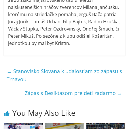
sa zo zisku majstrovského titulu. Medzi
najskúsenejších hráčov zverencov Milana Jančusku,
ktorému na striedačke pomáha Jerguš Bača patria
Juraj Jurik, Tomáš Urban, Filip Bajtek, Radim Hruška,
Václav Stupka, Peter Ozdrovinský, Ondřej Šmach, či
Peter Mikuš. Po sezóne z klubu odišiel Košariťan,
jednotkou by mal byť Kristín.
←
Stanovisko Slovana k udalostiam zo zápasu s
Trnavou
Zápas s Besiktasom pre deti zadarmo
→
You May Also Like