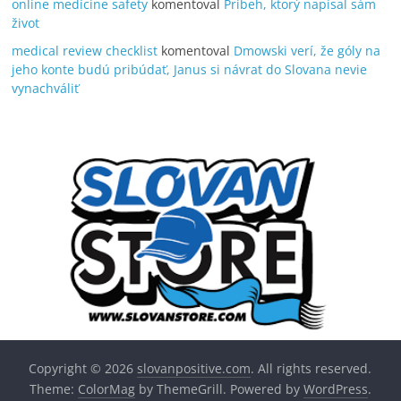
online medicine safety
komentoval
Príbeh, ktorý napísal sám
život
medical review checklist
komentoval
Dmowski verí, že góly na
jeho konte budú pribúdať, Janus si návrat do Slovana nevie
vynachváliť
Copyright © 2026
slovanpositive.com
. All rights reserved.
Theme:
ColorMag
by ThemeGrill. Powered by
WordPress
.