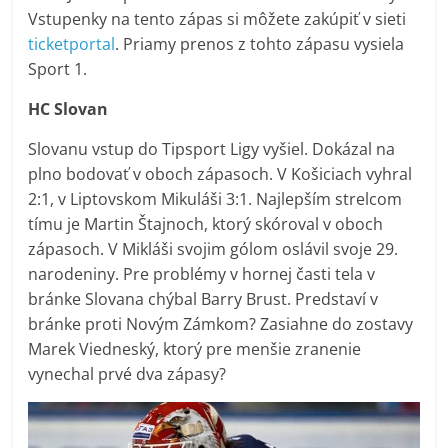
Vstupenky na tento zápas si môžete zakúpiť v sieti
ticketportal
. Priamy prenos z tohto zápasu vysiela
Sport 1.
HC Slovan
Slovanu vstup do Tipsport Ligy vyšiel. Dokázal na
plno bodovať v oboch zápasoch. V Košiciach vyhral
2:1, v Liptovskom Mikuláši 3:1. Najlepším strelcom
tímu je Martin Štajnoch, ktorý skóroval v oboch
zápasoch. V Mikláši svojim gólom oslávil svoje 29.
narodeniny. Pre problémy v hornej časti tela v
bránke Slovana chýbal Barry Brust. Predstaví v
bránke proti Novým Zámkom? Zasiahne do zostavy
Marek Viedneský, ktorý pre menšie zranenie
vynechal prvé dva zápasy?