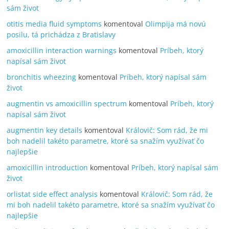
sám život
otitis media fluid symptoms
komentoval
Olimpija má novú
posilu, tá prichádza z Bratislavy
amoxicillin interaction warnings
komentoval
Príbeh, ktorý
napísal sám život
bronchitis wheezing
komentoval
Príbeh, ktorý napísal sám
život
augmentin vs amoxicillin spectrum
komentoval
Príbeh, ktorý
napísal sám život
augmentin key details
komentoval
Královič: Som rád, že mi
boh nadelil takéto parametre, ktoré sa snažím využívať čo
najlepšie
amoxicillin introduction
komentoval
Príbeh, ktorý napísal sám
život
orlistat side effect analysis
komentoval
Královič: Som rád, že
mi boh nadelil takéto parametre, ktoré sa snažím využívať čo
najlepšie