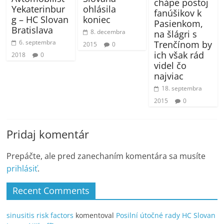
chápe postoj
Yekaterinbur
ohlásila
fanúšikov k
g – HC Slovan
koniec
Pasienkom,
Bratislava
8. decembra
na šlágri s
6. septembra
Trenčínom by
2015
0
ich však rád
2018
0
videl čo
najviac
18. septembra
2015
0
Pridaj komentár
Prepáčte, ale pred zanechaním komentára sa musíte
prihlásiť
.
Recent Comments
sinusitis risk factors
komentoval
Posilní útočné rady HC Slovan