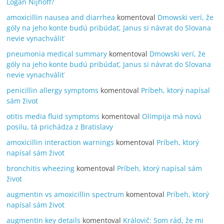
Logan Nijhoff?
amoxicillin nausea and diarrhea
komentoval
Dmowski verí, že
góly na jeho konte budú pribúdať, Janus si návrat do Slovana
nevie vynachváliť
pneumonia medical summary
komentoval
Dmowski verí, že
góly na jeho konte budú pribúdať, Janus si návrat do Slovana
nevie vynachváliť
penicillin allergy symptoms
komentoval
Príbeh, ktorý napísal
sám život
otitis media fluid symptoms
komentoval
Olimpija má novú
posilu, tá prichádza z Bratislavy
amoxicillin interaction warnings
komentoval
Príbeh, ktorý
napísal sám život
bronchitis wheezing
komentoval
Príbeh, ktorý napísal sám
život
augmentin vs amoxicillin spectrum
komentoval
Príbeh, ktorý
napísal sám život
augmentin key details
komentoval
Královič: Som rád, že mi