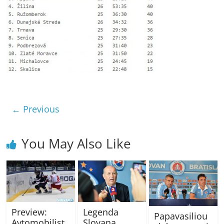
← Previous
You May Also Like
Preview:
Legenda
Papavasiliou
Avtomobilist
Slovana