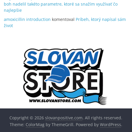
boh nadelil takéto parametre, ktoré sa snažím využívať čo
najlepšie
amoxicillin introduction
komentoval
Príbeh, ktorý napísal sám
život
Copyright © 2026
slovanpositive.com
. All rights reserved.
Theme:
ColorMag
by ThemeGrill. Powered by
WordPress
.