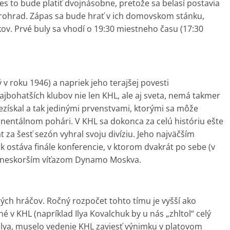
es to bude platiť dvojnásobne, pretože sa belasí postavia
rohrad. Zápas sa bude hrať v ich domovskom stánku,
ov. Prvé buly sa vhodí o 19:30 miestneho času (17:30
 v roku 1946) a napriek jeho terajšej povesti
jbohatších klubov nie len KHL, ale aj sveta, nemá takmer
nezískal a tak jedinými prvenstvami, ktorými sa môže
inentálnom pohári. V KHL sa dokonca za celú históriu ešte
t za šesť sezón vyhral svoju divíziu. Jeho najväčším
k ostáva finále konferencie, v ktorom dvakrát po sebe (v
s neskorším víťazom Dynamo Moskva.
ých hráčov. Ročný rozpočet tohto tímu je vyšší ako
 v KHL (napríklad Ilya Kovalchuk by u nás „zhltol“ celý
 Ilya, muselo vedenie KHL zaviesť výnimku v platovom