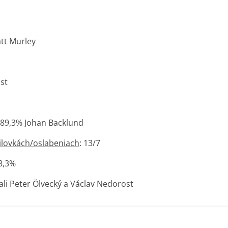
Matt Murley
st
, 89,3% Johan Backlund
ilovkách/oslabeniach
: 13/7
88,3%
vali Peter Ölvecký a Václav Nedorost