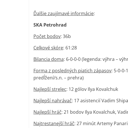
Ďalšie zaujímavé informácie
:
SKA Petrohrad
Počet bodov
: 36b
Celkové skóre
: 61:28
Bilancia doma
: 6-0-0-0 (legenda: výhra – vý
Forma z posledných piatich zápasov
: 5-0-0
predĺžení/s.n. – prehra)
Najlepší strelec
: 12 gólov Ilya Kovalchuk
Najlepší nahrávač
: 17 asistencií Vadim Ship
Najlepší hráč
: 21 bodov Ilya Kovalchuk, Va
Najtrestanejší hráč
: 27 minút Artemy Panar