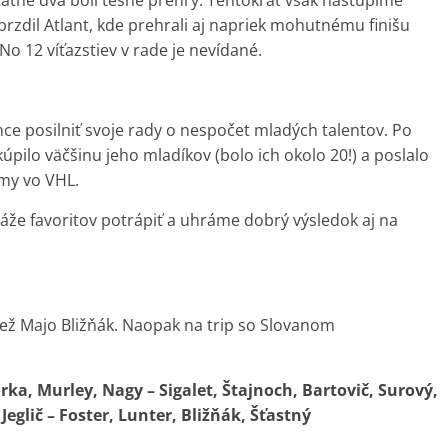
atné dva boli tesné prehry. Tentokrát však nastúpime
rzdil Atlant, kde prehrali aj napriek mohutnému finišu
 No 12 víťazstiev v rade je nevídané.
ce posilniť svoje rady o nespočet mladých talentov. Po
pilo väčšinu jeho mladíkov (bolo ich okolo 20!) a poslalo
rmy vo VHL.
áže favoritov potrápiť a uhráme dobrý výsledok aj na
iež Majo Bližňák. Naopak na trip so Slovanom
ka, Murley, Nagy – Sigalet, Štajnoch, Bartovič, Surový,
Jeglič – Foster, Lunter, Bližňák, Šťastný