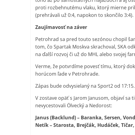
toho až po samostatných nájazdoch a aj ost
proti rozbehnutému vlaku, ktorý mierne prib
(prehrávali už 0:4, napokon to skončilo 3:4).
Zaujímavosť na záver
Petrohrad sa pred touto sezónou chopil šan
tom, čo Spartak Moskva skrachoval, SKA odkú
na ďalší rozvoj či už do MHL alebo svojej fa
Verme, že potvrdíme povesť tímu, ktorý dok
horúcom ľade v Petrohrade.
Zápas bude odvysielaný na Sport2 od 17:15.
V zostave opäť s Jarom Janusom, objaví sa t
nevycestovali Ölvecký a Nedorost:
Janus (Backlund) – Baranka, Sersen, Vondr
Netík – Starosta, Brejčák, Hudáček, Tičar, 