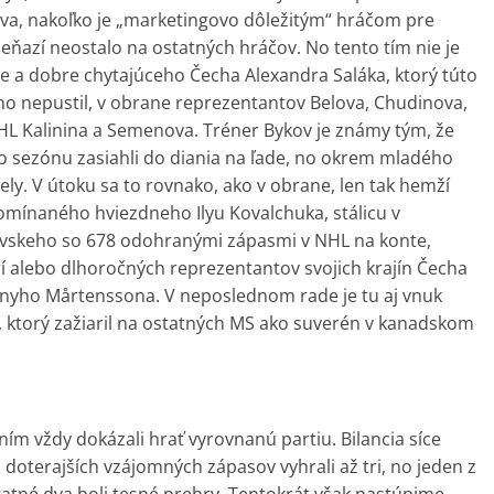
tava, nakoľko je „marketingovo dôležitým“ hráčom pre
peňazí neostalo na ostatných hráčov. No tento tím nie je
ne a dobre chytajúceho Čecha Alexandra Saláka, ktorý túto
ho nepustil, v obrane reprezentantov Belova, Chudinova,
HL Kalinina a Semenova. Tréner Bykov je známy tým, že
úto sezónu zasiahli do diania na ľade, no okrem mladého
ely. V útoku sa to rovnako, ako v obrane, len tak hemží
ínaného hviezdneho Ilyu Kovalchuka, stálicu v
vskeho so 678 odohranými zápasmi v NHL na konte,
í alebo dlhoročných reprezentantov svojich krajín Čecha
nyho Mårtenssona. V neposlednom rade je tu aj vnuk
, ktorý zažiaril na ostatných MS ako suverén v kanadskom
ím vždy dokázali hrať vyrovnanú partiu. Bilancia síce
 doterajších vzájomných zápasov vyhrali až tri, no jeden z