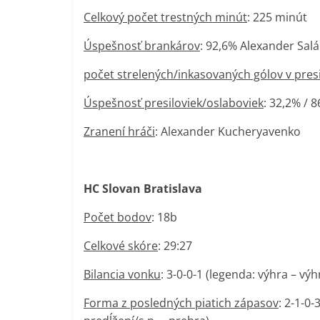
Celkový počet trestných minút
: 225 minút
Úspešnosť brankárov
: 92,6% Alexander Sal
počet strelených/inkasovaných gólov v pres
Úspešnosť presiloviek/oslaboviek
: 32,2% / 
Zranení hráči
: Alexander Kucheryavenko
HC Slovan Bratislava
Počet bodov
: 18b
Celkové skóre
: 29:27
Bilancia vonku
: 3-0-0-1 (legenda: výhra – vý
Forma z posledných piatich zápasov
: 2-1-0