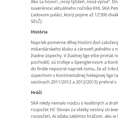
Ako sa hovorí „nový týždeň, nová výzva“. Dn
suverénovi aktuálneho ročníka KHL SKA Pet
Ľadovom paláci, ktorý pojme až 12’300 divák
SELČ).
História
Napriek pomerne dlhej histórii (bol založený
miliardárskeho klubu a zároveň jedného z na
žiadne úspechy. V žiadnej lige ešte primát 
pochváliť, sú trofeje v Spenglerovom a Kont
do finále nepozrel napriek tomu, že až trikrá
úspechom v Kontinentálnej hokejovej lige ta
sezónach 2011/2012 a 2012/2013) prehral 
Hráči
SKA nikdy nemalo núdzu o kvalitných a drah
rozpočet HC Slovan za všetky sezóny strávené
rozpočet). Aj vďaka takýmto hráčom, ako je