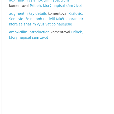
augmentin vs amoxicillin spectrum
komentoval
Príbeh, ktorý napísal sám život
augmentin key details
komentoval
Královič:
Som rád, že mi boh nadelil takéto parametre,
ktoré sa snažím využívať čo najlepšie
amoxicillin introduction
komentoval
Príbeh,
ktorý napísal sám život