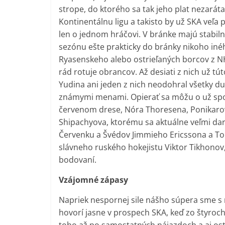
strope, do ktorého sa tak jeho plat nezará
Kontinentálnu ligu a takisto by už SKA veľa 
len o jednom hráčovi. V bránke majú stabil
sezónu ešte prakticky do bránky nikoho iné
Ryasenskeho alebo ostrieľaných borcov z N
rád rotuje obrancov. Až desiati z nich už t
Yudina ani jeden z nich neodohral všetky du
známymi menami. Opierať sa môžu o už spom
červenom drese, Nóra Thoresena, Ponikaro
Shipachyova, ktorému sa aktuálne veľmi dar
Červenku a Švédov Jimmieho Ericssona a To
slávneho ruského hokejistu Viktor Tikhonov
bodovaní.
Vzájomné zápasy
Napriek nespornej sile nášho súpera sme s n
hovorí jasne v prospech SKA, keď zo štyroch