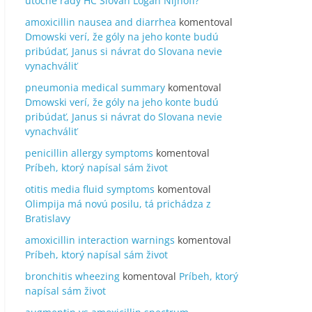
útočné rady HC Slovan Logan Nijhoff?
amoxicillin nausea and diarrhea
komentoval
Dmowski verí, že góly na jeho konte budú
pribúdať, Janus si návrat do Slovana nevie
vynachváliť
pneumonia medical summary
komentoval
Dmowski verí, že góly na jeho konte budú
pribúdať, Janus si návrat do Slovana nevie
vynachváliť
penicillin allergy symptoms
komentoval
Príbeh, ktorý napísal sám život
otitis media fluid symptoms
komentoval
Olimpija má novú posilu, tá prichádza z
Bratislavy
amoxicillin interaction warnings
komentoval
Príbeh, ktorý napísal sám život
bronchitis wheezing
komentoval
Príbeh, ktorý
napísal sám život