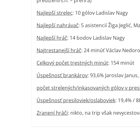
predĺžení/s.n. – prehra)
Najlepší strelec
: 10 gólov Ladislav Nagy
Najlepší nahrávač
: 5 asistencií Žiga Jeglić, 
Najlepší hráč
: 14 bodov Ladislav Nagy
Najtrestanejší hráč
: 24 minúť Václav Nedoro
Celkový počet trestných minút
: 154 minút
Úspešnosť brankárov
: 93,6% Jaroslav Janus
počet strelených/inkasovaných gólov v pres
Úspešnosť presiloviek/oslaboviek
: 19,4% / 
Zranení hráči
: nikto, na trip však nevycesto