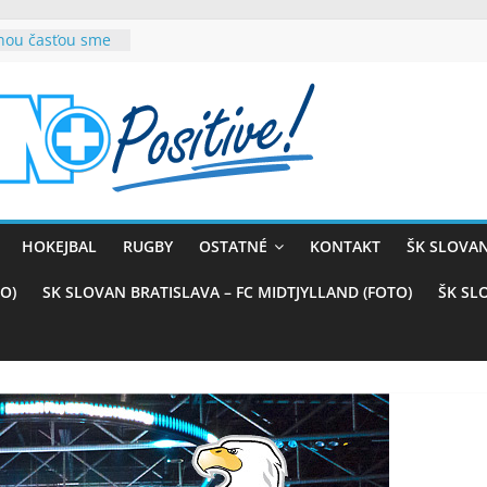
rnou časťou sme
vana teší, chce
sťou tímového
com
belasých
ý (VIDEO)
skali prvenstvo
enom
rnaji
HOKEJBAL
RUGBY
OSTATNÉ
KONTAKT
ŠK SLOVAN
ťazstvo nad
)
O)
SK SLOVAN BRATISLAVA – FC MIDTJYLLAND (FOTO)
ŠK SL