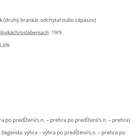
ák (druhý brankár odchytal málo zápasov)
ilovkách/oslabeniach
: 19/9
86,6%
hra po predĺžení/s.n. – prehra po predĺžení/s.n. – prehra)
-3 (legenda: výhra – výhra po predĺžení/s.n. – prehra po