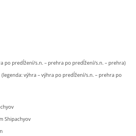
hra po predĺžení/s.n. – prehra po predĺžení/s.n. – prehra)
-1 (legenda: výhra – výhra po predĺžení/s.n. – prehra po
achyov
dim Shipachyov
in