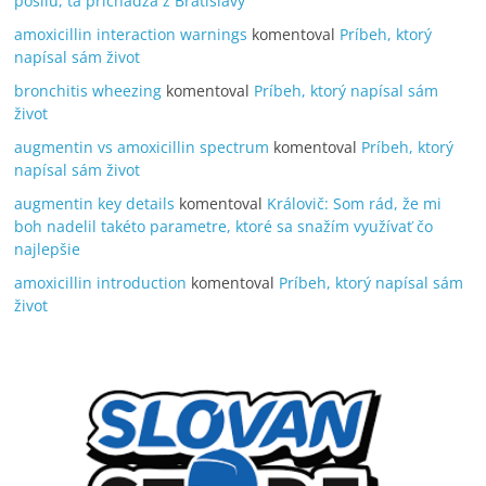
posilu, tá prichádza z Bratislavy
amoxicillin interaction warnings
komentoval
Príbeh, ktorý
napísal sám život
bronchitis wheezing
komentoval
Príbeh, ktorý napísal sám
život
augmentin vs amoxicillin spectrum
komentoval
Príbeh, ktorý
napísal sám život
augmentin key details
komentoval
Královič: Som rád, že mi
boh nadelil takéto parametre, ktoré sa snažím využívať čo
najlepšie
amoxicillin introduction
komentoval
Príbeh, ktorý napísal sám
život