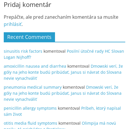
Pridaj komentár
Prepáčte, ale pred zanechaním komentára sa musíte
prihlásiť
.
Recent Comments
sinusitis risk factors
komentoval
Posilní útočné rady HC Slovan
Logan Nijhoff?
amoxicillin nausea and diarrhea
komentoval
Dmowski verí, že
góly na jeho konte budú pribúdať, Janus si návrat do Slovana
nevie vynachváliť
pneumonia medical summary
komentoval
Dmowski verí, že
góly na jeho konte budú pribúdať, Janus si návrat do Slovana
nevie vynachváliť
penicillin allergy symptoms
komentoval
Príbeh, ktorý napísal
sám život
otitis media fluid symptoms
komentoval
Olimpija má novú