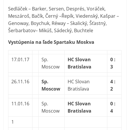
Sedláček – Barker, Sersen, Després, Voráček,
Meszároš, Bačík, Černý –Řepík, Viedenský, Kašpar –
Genoway, Boychuk, Réway – Skalický, Šťastný,
Šerbarbatov– Mikúš, Sádecký, Buchtele
Vystúpenia na ľade Spartaku Moskva
17.01.17
Sp.
HC Slovan
0 :
Moscow
Bratislava
3
26.11.16
Sp.
HC Slovan
4 :
Moscow
Bratislava
2
11.01.16
Sp.
HC Slovan
0 :
Moscow
Bratislava
4
1