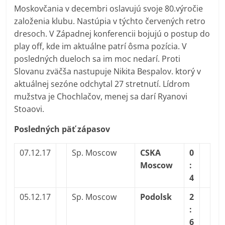
Moskovčania v decembri oslavujú svoje 80.výročie
založenia klubu. Nastúpia v týchto červených retro
dresoch. V Západnej konferencii bojujú o postup do
play off, kde im aktuálne patrí ôsma pozícia. V
posledných dueloch sa im moc nedarí. Proti
Slovanu zväčša nastupuje Nikita Bespalov. ktorý v
aktuálnej sezóne odchytal 27 stretnutí. Lídrom
mužstva je Chochlačov, menej sa darí Ryanovi
Stoaovi.
Posledných päť zápasov
07.12.17
Sp. Moscow
CSKA
0
Moscow
:
4
05.12.17
Sp. Moscow
Podolsk
2
:
6