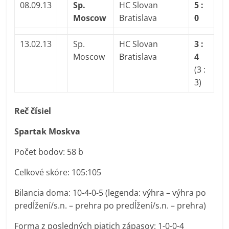
08.09.13
Sp.
HC Slovan
5 :
Moscow
Bratislava
0
13.02.13
Sp.
HC Slovan
3 :
Moscow
Bratislava
4
(3 :
3)
Reč čísiel
Spartak Moskva
Počet bodov: 58 b
Celkové skóre: 105:105
Bilancia doma: 10-4-0-5 (legenda: výhra – výhra po
predĺžení/s.n. – prehra po predĺžení/s.n. – prehra)
Forma z posledných piatich zápasov: 1-0-0-4