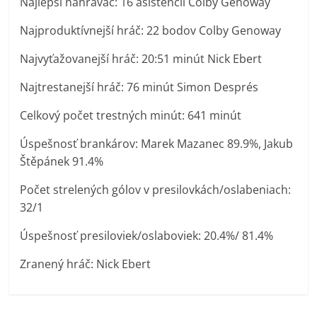
Najlepší nahrávač: 16 asistencií Colby Genoway
Najproduktívnejší hráč: 22 bodov Colby Genoway
Najvyťažovanejší hráč: 20:51 minút Nick Ebert
Najtrestanejší hráč: 76 minút Simon Després
Celkový počet trestných minút: 641 minút
Úspešnosť brankárov: Marek Mazanec 89.9%, Jakub
Štěpánek 91.4%
Počet strelených gólov v presilovkách/oslabeniach:
32/1
Úspešnosť presiloviek/oslaboviek: 20.4%/ 81.4%
Zranený hráč: Nick Ebert