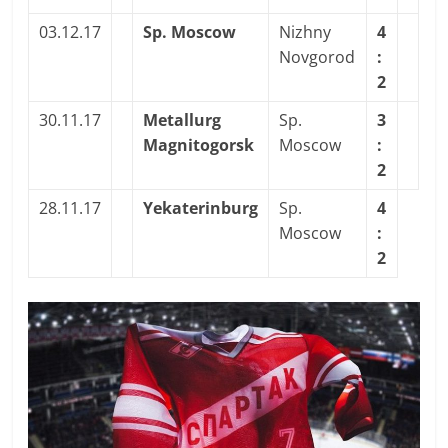
03.12.17
Sp. Moscow
Nizhny
4
Novgorod
:
2
30.11.17
Metallurg
Sp.
3
Magnitogorsk
Moscow
:
2
28.11.17
Yekaterinburg
Sp.
4
Moscow
:
2