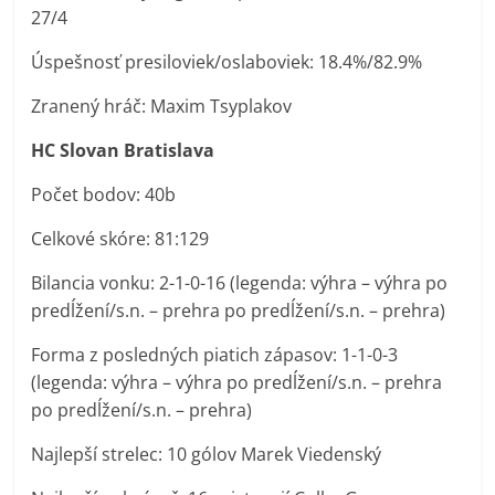
27/4
Úspešnosť presiloviek/oslaboviek: 18.4%/82.9%
Zranený hráč: Maxim Tsyplakov
HC Slovan Bratislava
Počet bodov: 40b
Celkové skóre: 81:129
Bilancia vonku: 2-1-0-16 (legenda: výhra – výhra po
predĺžení/s.n. – prehra po predĺžení/s.n. – prehra)
Forma z posledných piatich zápasov: 1-1-0-3
(legenda: výhra – výhra po predĺžení/s.n. – prehra
po predĺžení/s.n. – prehra)
Najlepší strelec: 10 gólov Marek Viedenský