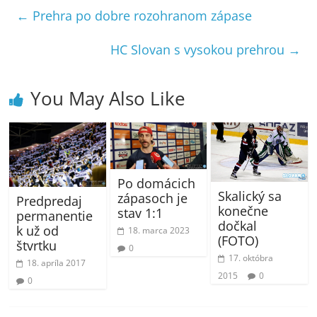
←
Prehra po dobre rozohranom zápase
HC Slovan s vysokou prehrou
→
You May Also Like
Po domácich
Skalický sa
zápasoch je
Predpredaj
konečne
stav 1:1
permanentie
dočkal
k už od
18. marca 2023
(FOTO)
štvrtku
0
17. októbra
18. apríla 2017
2015
0
0