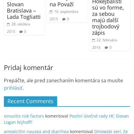
Hokejbalisti
na Považí
Slovan
sú vo forme,
Bratislava –
16. septembra
za sebou
Lada Togliatti
2015
0
majú další
28. októbra
trojbodový
2015
0
zápis
22. februára
2016
0
Pridaj komentár
Prepáčte, ale pred zanechaním komentára sa musíte
prihlásiť
.
Recent Comments
sinusitis risk factors
komentoval
Posilní útočné rady HC Slovan
Logan Nijhoff?
amoxicillin nausea and diarrhea
komentoval
Dmowski verí, že