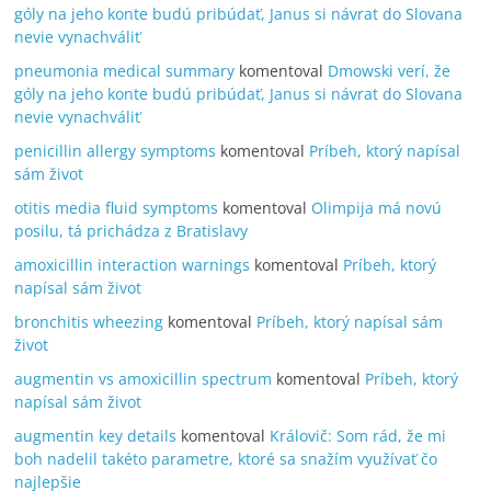
góly na jeho konte budú pribúdať, Janus si návrat do Slovana
nevie vynachváliť
pneumonia medical summary
komentoval
Dmowski verí, že
góly na jeho konte budú pribúdať, Janus si návrat do Slovana
nevie vynachváliť
penicillin allergy symptoms
komentoval
Príbeh, ktorý napísal
sám život
otitis media fluid symptoms
komentoval
Olimpija má novú
posilu, tá prichádza z Bratislavy
amoxicillin interaction warnings
komentoval
Príbeh, ktorý
napísal sám život
bronchitis wheezing
komentoval
Príbeh, ktorý napísal sám
život
augmentin vs amoxicillin spectrum
komentoval
Príbeh, ktorý
napísal sám život
augmentin key details
komentoval
Královič: Som rád, že mi
boh nadelil takéto parametre, ktoré sa snažím využívať čo
najlepšie