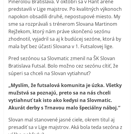
Pinerolou Bratislava. V októbri sa v Hant aréne
predstavili v Lige majstrov. Po kvalitných výkonoch
napokon obsadili druhé, nepostupové miesto. My
sme sa rozprávali s trénerom Slovana Martinom
Rejžekom, ktorý nám práve skončenú sezónu
zhodnotil, vyjadril sa aj k budúcej sezóne, ktorá by
mala byť bez účasti Slovana v 1. Futsalovej lige.
Pred sezónou sa Slovmatic zmenil na ŠK Slovan
Bratislava Futsal. Bolo možno cez sezónu cítiť, že
súperi sa chceli na Slovan vytiahnuť?
„Myslím, že futsalová komunita je úzka. Všetky
mužstvá sa poznajú, preto sa na nás chceli
vytiahnuť tak isto ako kedysi na Slovmatic.
Akurát derby s Trnavou malo špeciálny náboj.“
Slovan mal stanovené jasné ciele, okrem titul aj
presadiť sa v Lige majstrov. Aká bola teda sezóna z