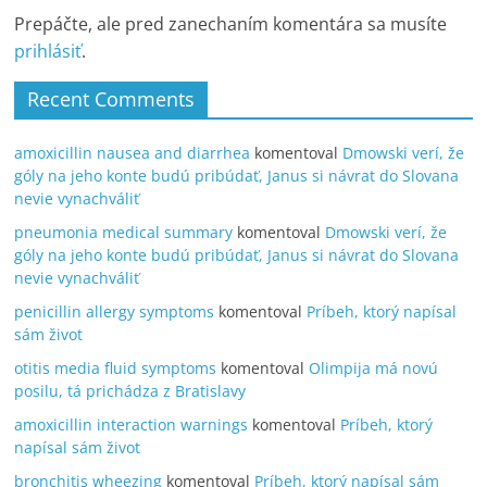
Prepáčte, ale pred zanechaním komentára sa musíte
prihlásiť
.
Recent Comments
amoxicillin nausea and diarrhea
komentoval
Dmowski verí, že
góly na jeho konte budú pribúdať, Janus si návrat do Slovana
nevie vynachváliť
pneumonia medical summary
komentoval
Dmowski verí, že
góly na jeho konte budú pribúdať, Janus si návrat do Slovana
nevie vynachváliť
penicillin allergy symptoms
komentoval
Príbeh, ktorý napísal
sám život
otitis media fluid symptoms
komentoval
Olimpija má novú
posilu, tá prichádza z Bratislavy
amoxicillin interaction warnings
komentoval
Príbeh, ktorý
napísal sám život
bronchitis wheezing
komentoval
Príbeh, ktorý napísal sám