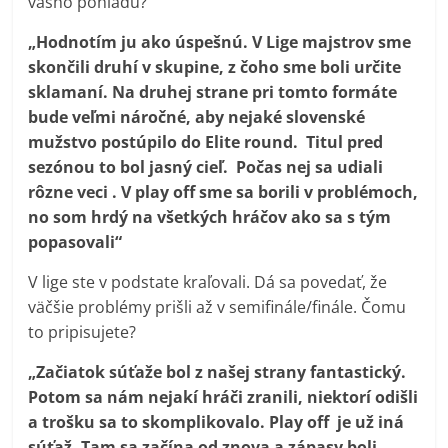
vášho pohľadu?
„Hodnotím ju ako úspešnú. V Lige majstrov sme
skončili druhí v skupine, z čoho sme boli určite
sklamaní. Na druhej strane pri tomto formáte
bude veľmi náročné, aby nejaké slovenské
mužstvo postúpilo do Elite round. Titul pred
sezónou to bol jasný cieľ. Počas nej sa udiali
rôzne veci . V play off sme sa borili v problémoch,
no som hrdý na všetkých hráčov ako sa s tým
popasovali“
V lige ste v podstate kraľovali. Dá sa povedať, že
väčšie problémy prišli až v semifinále/finále. Čomu
to pripisujete?
„Začiatok súťaže bol z našej strany fantastický.
Potom sa nám nejakí hráči zranili, niektorí odišli
a trošku sa to skomplikovalo. Play off je už iná
súťaž. Tam sa začína od znova a zápasy boli