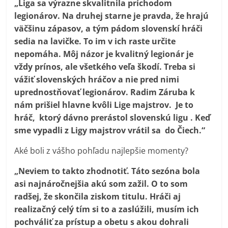
„Liga sa výrazne skvalitnila príchodom
legionárov. Na druhej starne je pravda, že hrajú
väčšinu zápasov, a tým pádom slovenskí hráči
sedia na lavičke. To im v ich raste určite
nepomáha. Môj názor je kvalitný legionár je
vždy prínos, ale všetkého veľa škodí. Treba si
vážiť slovenských hráčov a nie pred nimi
uprednostňovať legionárov. Radim Záruba k
nám prišiel hlavne kvôli Lige majstrov. Je to
hráč, ktorý dávno prerástol slovenskú ligu . Keď
sme vypadli z Ligy majstrov vrátil sa do Čiech.“
Aké boli z vášho pohľadu najlepšie momenty?
„Neviem to takto zhodnotiť. Táto sezóna bola
asi najnáročnejšia akú som zažil. O to som
radšej, že skončila ziskom titulu. Hráči aj
realizačný celý tím si to a zaslúžili, musím ich
pochváliť za prístup a obetu s akou dohrali