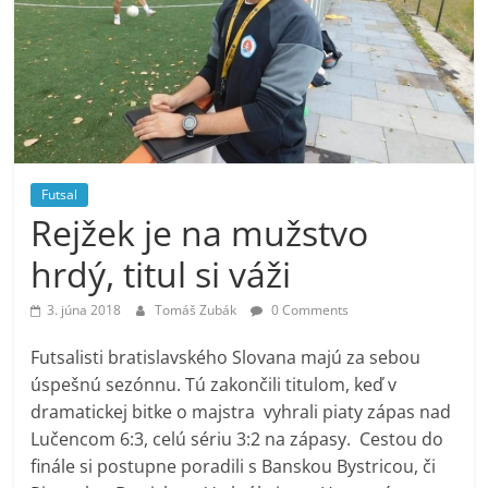
Futsal
Rejžek je na mužstvo
hrdý, titul si váži
3. júna 2018
Tomáš Zubák
0 Comments
Futsalisti bratislavského Slovana majú za sebou
úspešnú sezónnu. Tú zakončili titulom, keď v
dramatickej bitke o majstra vyhrali piaty zápas nad
Lučencom 6:3, celú sériu 3:2 na zápasy. Cestou do
finále si postupne poradili s Banskou Bystricou, či