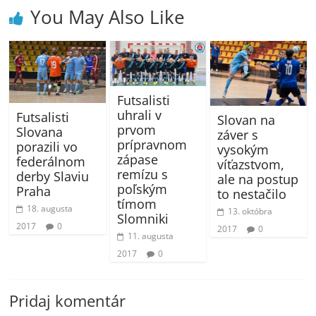
You May Also Like
Futsalisti
uhrali v
Futsalisti
Slovan na
prvom
Slovana
záver s
prípravnom
porazili vo
vysokým
zápase
federálnom
víťazstvom,
remízu s
derby Slaviu
ale na postup
poľským
Praha
to nestačilo
tímom
18. augusta
13. októbra
Slomniki
2017
0
2017
0
11. augusta
2017
0
Pridaj komentár