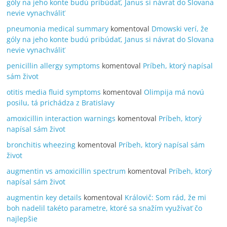
góly na jeho konte budú pribúdať, Janus si návrat do Slovana
nevie vynachváliť
pneumonia medical summary
komentoval
Dmowski verí, že
góly na jeho konte budú pribúdať, Janus si návrat do Slovana
nevie vynachváliť
penicillin allergy symptoms
komentoval
Príbeh, ktorý napísal
sám život
otitis media fluid symptoms
komentoval
Olimpija má novú
posilu, tá prichádza z Bratislavy
amoxicillin interaction warnings
komentoval
Príbeh, ktorý
napísal sám život
bronchitis wheezing
komentoval
Príbeh, ktorý napísal sám
život
augmentin vs amoxicillin spectrum
komentoval
Príbeh, ktorý
napísal sám život
augmentin key details
komentoval
Královič: Som rád, že mi
boh nadelil takéto parametre, ktoré sa snažím využívať čo
najlepšie