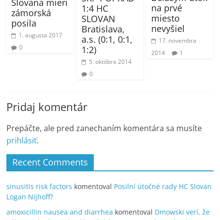
Slovana mieri
na prvé
1:4 HC
zámorská
miesto
SLOVAN
posila
nevyšiel
Bratislava,
1. augusta 2017
a.s. (0:1, 0:1,
17. novembra
0
1:2)
2014
1
5. októbra 2014
0
Pridaj komentár
Prepáčte, ale pred zanechaním komentára sa musíte
prihlásiť
.
Recent Comments
sinusitis risk factors
komentoval
Posilní útočné rady HC Slovan
Logan Nijhoff?
amoxicillin nausea and diarrhea
komentoval
Dmowski verí, že