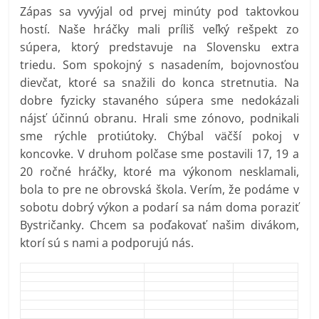
Zápas sa vyvýjal od prvej minúty pod taktovkou
hostí. Naše hráčky mali príliš veľký rešpekt zo
súpera, ktorý predstavuje na Slovensku extra
triedu. Som spokojný s nasadením, bojovnosťou
dievčat, ktoré sa snažili do konca stretnutia. Na
dobre fyzicky stavaného súpera sme nedokázali
nájsť účinnú obranu. Hrali sme zónovo, podnikali
sme rýchle protiútoky. Chýbal väčší pokoj v
koncovke. V druhom polčase sme postavili 17, 19 a
20 ročné hráčky, ktoré ma výkonom nesklamali,
bola to pre ne obrovská škola. Verím, že podáme v
sobotu dobrý výkon a podarí sa nám doma poraziť
Bystričanky. Chcem sa poďakovať našim divákom,
ktorí sú s nami a podporujú nás.