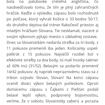
bola na palubovke zreteľná angličtina, čo
nasdvedčovalo tomu, že tím je plný zahraničných
hráčok. Keďže o výsledku zápasu bolo rozhodnuté
po polčase, ktorý vyhrali Košice o 33 bodov 50:17,
do druhého dejstva dal tréner Rakočevič priestor aj
mladým hráčkam Slovana. Tie nesklamali, viaceré si
svojim výkonom pýtajú miesto v základnej zostave.
Dnes sa Slovanistkám nedarila streľba za tri body, z
11 pokusov premenili iba jeden. Košicanky uspeli
päťkrát z 15 pokusov. Najväčší rozdiel bol v
efektivite streľby za dva body, tú mali hostky takmer
až 60% tnú (31/52). Belasým sa podarilo premeniť
14/42 pokusov. Aj napriek nepriaznivému stavu sa z
tribún ozývalo Slovan, Slovan! Na konci zápasu
ocenili diváci výkon belasých potleskom. Oproti
domácemu zápasu s Čajkami z Piešťan podali
belasé lepší výkon, podporený bojovnosťou,
veríme, že v sobotu Slovanistky zaberú a porazia