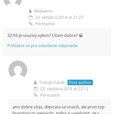
Majkeeno
23. októbra 2014 at 21:27
Permalink
32:93 je snazivy vykon? Citam dobre? 😀
Prihláste sa pre odoslanie odpovede
Tomáš Zubák
Post author
23. októbra 2014 at 22:12
Permalink
ano dobre citas, dievcata sa snazili, ale proti top
favoritovi to nestacilo, treba si uvedomit, ze v