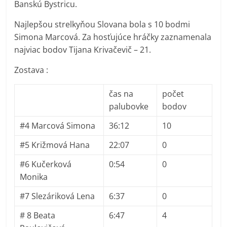
Banskú Bystricu.
Najlepšou strelkyňou Slovana bola s 10 bodmi
Simona Marcová. Za hosťujúce hráčky zaznamenala
najviac bodov Tijana Krivačevič – 21.
Zostava :
čas na
počet
palubovke
bodov
#4 Marcová Simona
36:12
10
#5 Križmová Hana
22:07
0
#6 Kučerková
0:54
0
Monika
#7 Slezáriková Lena
6:37
0
# 8 Beata
6:47
4