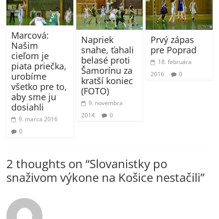
Marcová:
Napriek
Prvý zápas
Našim
snahe, ťahali
pre Poprad
cieľom je
belasé proti
18. februára
piata priečka,
Šamorínu za
2016
0
urobíme
kratší koniec
všetko pre to,
(FOTO)
aby sme ju
9. novembra
dosiahli
2014
0
9. marca 2016
0
2 thoughts on “
Slovanistky po
snaživom výkone na Košice nestačili
”