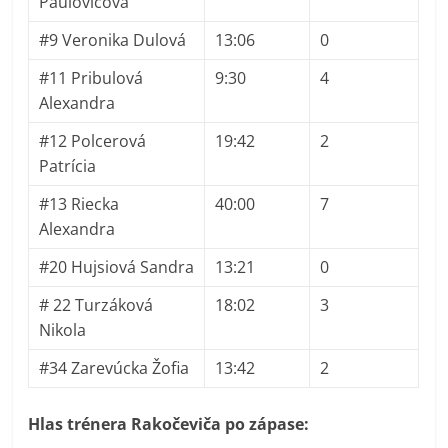
Paulovičová
#9 Veronika Dulová
13:06
0
#11 Pribulová
9:30
4
Alexandra
#12 Polcerová
19:42
2
Patrícia
#13 Riecka
40:00
7
Alexandra
#20 Hujsiová Sandra
13:21
0
# 22 Turzáková
18:02
3
Nikola
#34 Zarevúcka Žofia
13:42
2
Hlas trénera Rakočeviča po zápase: