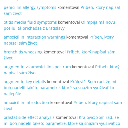
penicillin allergy symptoms
komentoval
Príbeh, ktorý napísal
sám život
otitis media fluid symptoms
komentoval
Olimpija má novú
posilu, tá prichádza z Bratislavy
amoxicillin interaction warnings
komentoval
Príbeh, ktorý
napísal sám život
bronchitis wheezing
komentoval
Príbeh, ktorý napísal sám
život
augmentin vs amoxicillin spectrum
komentoval
Príbeh, ktorý
napísal sám život
augmentin key details
komentoval
Královič: Som rád, že mi
boh nadelil takéto parametre, ktoré sa snažím využívať čo
najlepšie
amoxicillin introduction
komentoval
Príbeh, ktorý napísal sám
život
orlistat side effect analysis
komentoval
Královič: Som rád, že
mi boh nadelil takéto parametre, ktoré sa snažím využívať čo