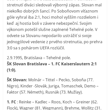
stretnutí diváci sledovali výborný zápas. Slovan mal
niekoľko dobrých šancí. Po Soboňovom víťaznom
góle vyhral iba 2:1, hoci mohol vyšším rozdielom i
keď aj hostia boli v závere nebezpeční. Svojim
výkonom potešil slušne zaplnené Tehelné pole. V
odvete sa Slovanu nepodarilo ustrážiť si svoje
jednogólové vedenie z prvého stretnutia, po prehra
3:0 sa s pohárom UEFA rozlúčil.
2.9.1995, Bratislava – Tehelné pole.
ŠK Slovan Bratislava – 1. FC Kaiserslautern 2:1
(1:0).
ŠK Slovan:
Molnár – Tittel – Pecko, Soboňa (77.
Nigro), Kinder -Slovák, Juriga, Tomaschek, Demo –
Faktor (57. Németh), Rusnák (73. Mužlay).
1. FC
: Reinke – Kadlec – Roos, Koch – Greiner (62.
Flock), Wagner (81. Wegmann), Brehme, Wollitz (31.