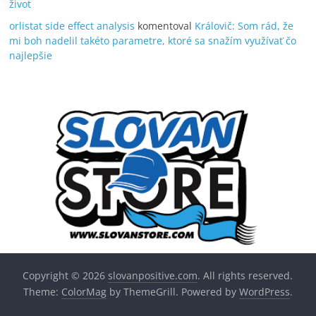
život
orlistat side effect analysis
komentoval
Královič: Som rád, že
mi boh nadelil takéto parametre, ktoré sa snažím využívať čo
najlepšie
Copyright © 2026
slovanpositive.com
. All rights reserved.
Theme:
ColorMag
by ThemeGrill. Powered by
WordPress
.