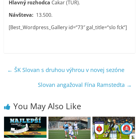
Hlavný rozhodca
Cakar (TUR).
Návšteva:
13.500.
[Best_Wordpress_Gallery id=“73″ gal_title=“slo fck“]
←
ŠK Slovan s druhou výhrou v novej sezóne
Slovan angažoval Fína Ramstedta
→
You May Also Like