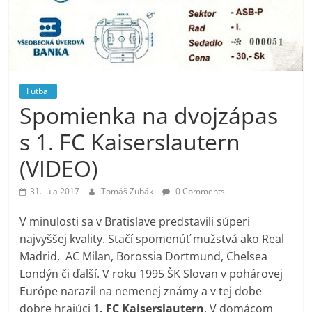
Futbal
Spomienka na dvojzápas
s 1. FC Kaiserslautern
(VIDEO)
31. júla 2017
Tomáš Zubák
0 Comments
V minulosti sa v Bratislave predstavili súperi
najvyššej kvality. Stačí spomenúť mužstvá ako Real
Madrid, AC Milan, Borossia Dortmund, Chelsea
Londýn či ďalší. V roku 1995 ŠK Slovan v pohárovej
Európe narazil na nemenej známy a v tej dobe
dobre hrajúci
1. FC Kaiserslautern
. V domácom