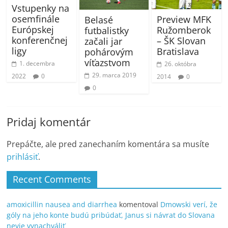
Vstupenky na
osemfinále
Preview MFK
Belasé
Európskej
Ružomberok
futbalistky
konferenčnej
– ŠK Slovan
začali jar
ligy
Bratislava
pohárovým
víťazstvom
1. decembra
26. októbra
29. marca 2019
2022
0
2014
0
0
Pridaj komentár
Prepáčte, ale pred zanechaním komentára sa musíte
prihlásiť
.
Recent Comments
amoxicillin nausea and diarrhea
komentoval
Dmowski verí, že
góly na jeho konte budú pribúdať, Janus si návrat do Slovana
nevie vynachváliť