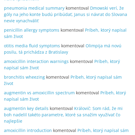
pneumonia medical summary
komentoval
Dmowski verí, že
góly na jeho konte budú pribúdať, Janus si návrat do Slovana
nevie vynachváliť
penicillin allergy symptoms
komentoval
Príbeh, ktorý napísal
sám život
otitis media fluid symptoms
komentoval
Olimpija má novú
posilu, tá prichádza z Bratislavy
amoxicillin interaction warnings
komentoval
Príbeh, ktorý
napísal sám život
bronchitis wheezing
komentoval
Príbeh, ktorý napísal sám
život
augmentin vs amoxicillin spectrum
komentoval
Príbeh, ktorý
napísal sám život
augmentin key details
komentoval
Královič: Som rád, že mi
boh nadelil takéto parametre, ktoré sa snažím využívať čo
najlepšie
amoxicillin introduction
komentoval
Príbeh, ktorý napísal sám