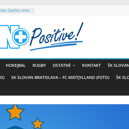
rnou časťou sme
vana teší, chce
sťou tímového
com
belasých
ý (VIDEO)
skali prvenstvo
enom
rnaji
HOKEJBAL
RUGBY
OSTATNÉ
KONTAKT
ŠK SLOVAN
ťazstvo nad
)
O)
SK SLOVAN BRATISLAVA – FC MIDTJYLLAND (FOTO)
ŠK SL