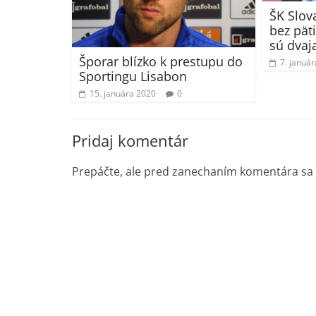
ŠK Slov
bez pät
sú dvaj
Šporar blízko k prestupu do
7. januá
Sportingu Lisabon
15. januára 2020
0
Pridaj komentár
Prepáčte, ale pred zanechaním komentára sa