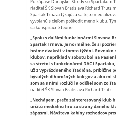
Po zápase Dunajskej Stredy so Spartakom Tr
riaditeľ ŠK Slovan Bratislava Richard Trutz
Spartak Trnava týkajúcu sa tejto medializov
vyvolanú s cieľom poškodiť meno klubu. Tým
sa konšpiračné teórie.
„Spolu s ďalšími funkcionármi Slovana Br
Spartak Trnava. Je normálne, že si pozrie
hráme dvakrát v tomto týždni. Rovnako na
klubov, napríklad v sobotu bol na Pasien
sa stretol s funkcionármi DAC i Spartaka, 
už z vyprázdneného štadióna, približne p
bývalých dlhoročných kolegov a ako mi sl
som sa s nimi rozlúčil a odišiel som zo št
riaditeľ ŠK Slovan Bratislava Richard Trutz.
„Nechápem, prečo zainteresovaný klub hľ
určitú mediálnu hru zo strany daného klu
zápasmi. Návšteva kabíny rozhodcov pred