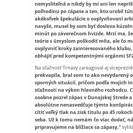
nemysliteľná a nikdy by mi ani len nepri
polhodinu po zápase a ten, kto urobil tú
akékoľvek špekulácie o ovplyvňovaní arbi
navyše, musel by som byť doslova kúzelník
minút po záverečnom hvizde. Mrzí ma, že
teórie s úmyslom poškodiť mňa, ale čo m
ovplyvniť kroky zainteresovaného klubu
obhájiť pred kompetentnými orgánmi SFZ
Na sťažnosť Trnavy zareagoval aj viceprezid
prekvapila, bral som to ako nevydarený o
sporných situácií, pričom podľa mojich i
sťažnosti na výkon hlavného rozhodcu. Ce
osobne pozrel zápas v Dunajskej Strede 
absolútne nenasvedčuje týmto konšpiráci
cítiť veľký tlak na zisk titulu po 45 roko
seba. Už k tomu nemám čo viac dodať, ná
pripravujeme na blížiace sa zápasy,“
vyhlá