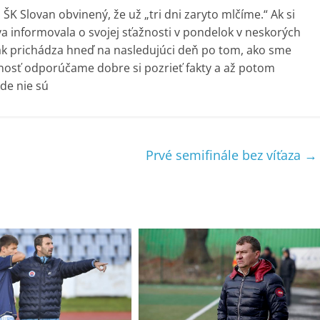
K Slovan obvinený, že už „tri dni zaryto mlčíme.“ Ak si
va informovala o svojej sťažnosti v pondelok v neskorých
ak prichádza hneď na nasledujúci deň po tom, ako sme
cnosť odporúčame dobre si pozrieť fakty a až potom
de nie sú
Prvé semifinále bez víťaza
→