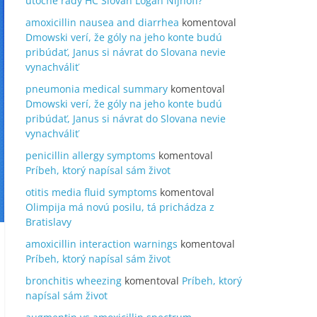
útočné rady HC Slovan Logan Nijhoff?
amoxicillin nausea and diarrhea
komentoval
Dmowski verí, že góly na jeho konte budú
pribúdať, Janus si návrat do Slovana nevie
vynachváliť
pneumonia medical summary
komentoval
Dmowski verí, že góly na jeho konte budú
pribúdať, Janus si návrat do Slovana nevie
vynachváliť
penicillin allergy symptoms
komentoval
Príbeh, ktorý napísal sám život
otitis media fluid symptoms
komentoval
Olimpija má novú posilu, tá prichádza z
Bratislavy
amoxicillin interaction warnings
komentoval
Príbeh, ktorý napísal sám život
bronchitis wheezing
komentoval
Príbeh, ktorý
napísal sám život