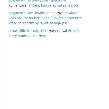
augmentin vs amoxicillin spectrum
komentoval
Príbeh, ktorý napísal sám život
augmentin key details
komentoval
Královič:
Som rád, že mi boh nadelil takéto parametre,
ktoré sa snažím využívať čo najlepšie
amoxicillin introduction
komentoval
Príbeh,
ktorý napísal sám život