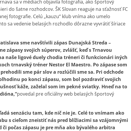
nava sa v médiach objavila fotografia, ako športový
 mieri do šatne rozhodcov. ŠK Slovan reaguje na sťažnosť FC
anej fotografie. Celú „kauzu“ klub vníma ako umelo
to sa vedenie belasých rozhodlo dôrazne vyvrátiť šíriace
atislava sme navštívili zápas Dunajská Streda –
me zápasy svojich súperov, zvlášť, keď s Trnavou
 naše ligové duely chodia tréneri či funkcionári iných
koch trnavský tréner Nestor El Maestro. Po zápase som
prehodili sme pár slov a rozlúčili sme sa. Pri odchode
olhodinu po konci zápasu, som bol pozdraviť svojich
ušnosť káže, zaželal som im pekné sviatky. Hneď na to
adióna,“
povedal pre oficiálny web belasých športový
adá senzáciu tam, kde nič nie je. Celé to vnímam ako
bu s cieľom zneistiť nás pred blížiacimi sa vzájomnými
 či počas zápasu je pre mňa ako bývalého arbitra