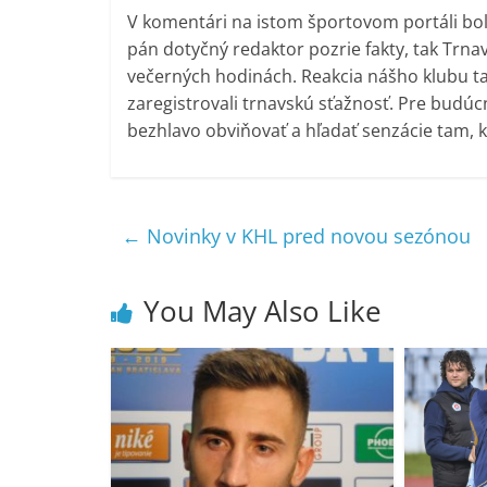
V komentári na istom športovom portáli bol Š
pán dotyčný redaktor pozrie fakty, tak Trna
večerných hodinách. Reakcia nášho klubu t
zaregistrovali trnavskú sťažnosť. Pre budú
bezhlavo obviňovať a hľadať senzácie tam, k
←
Novinky v KHL pred novou sezónou
You May Also Like