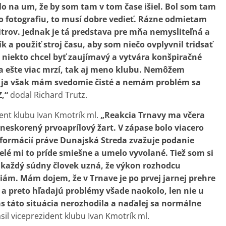
šlo na um, že by som tam v tom čase išiel. Bol som tam
to fotografiu, to musí dobre vedieť. Rázne odmietam
trov. Jednak je tá predstava pre mňa nemysliteľná a
 a použiť stroj času, aby som niečo ovplyvnil tridsať
 niekto chcel byť zaujímavý a vytvára konšpiračné
a ešte viac mrzí, tak aj meno klubu. Nemôžem
, ja však mám svedomie čisté a nemám problém sa
,“
dodal Richard Trutz.
ent klubu Ivan Kmotrík ml.
„Reakcia Trnavy ma včera
neskorený prvoaprílový žart. V zápase bolo viacero
nformácií práve Dunajská Streda zvažuje podanie
lé mi to príde smiešne a umelo vyvolané. Tiež som si
a každý súdny človek uzná, že výkon rozhodcu
ám. Mám dojem, že v Trnave je po prvej jarnej prehre
ch a preto hľadajú problémy všade naokolo, len nie u
s táto situácia nerozhodila a naďalej sa normálne
sil viceprezident klubu Ivan Kmotrík ml.