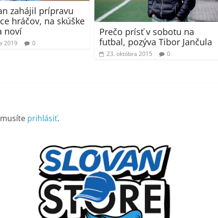
an zahájil prípravu
ice hráčov, na skúške
a noví
Prečo prísť v sobotu na
futbal, pozýva Tibor Jančula
ra 2019
0
23. októbra 2015
0
 musíte
prihlásiť
.