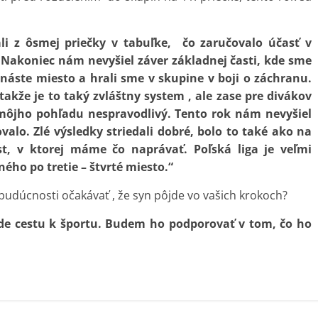
li z ôsmej priečky v tabuľke, čo zaručovalo účasť v
y. Nakoniec nám nevyšiel záver základnej časti, kde sme
enáste miesto a hrali sme v skupine v boji o záchranu.
akže je to taký zvláštny system , ale zase pre divákov
môjho pohľadu nespravodlivý. Tento rok nám nevyšiel
alo. Zlé výsledky striedali dobré, bolo to také ako na
, v ktorej máme čo naprávať. Poľská liga je veľmi
ho po tretie – štvrté miesto.“
budúcnosti očakávať , že syn pôjde vo vašich krokoch?
de cestu k športu. Budem ho podporovať v tom, čo ho