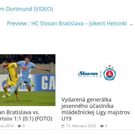
om Dortmund (VIDEO)
Preview : HC Slovan Bratislava – Jokerit Helsinki
→
Vydarená generálka
jesenného účastníka
n Bratislava vs.
mládežníckej Ligy majstrov
isov 1:1 (0:1) (FOTO)
U19
sta 2014
0
15. februára 2025
0