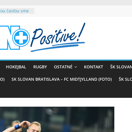
rnou časťou sme
ana teší, chce
sťou tímového
com
belasých
 (VIDEO)
kali prvenstvo
enom
naji
HOKEJBAL
RUGBY
OSTATNÉ
KONTAKT
ŠK SLOVAN
azstvo nad
O)
SK SLOVAN BRATISLAVA – FC MIDTJYLLAND (FOTO)
ŠK SL