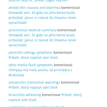
útočné rady HC Slovan Logan Nijhoff?
amoxicillin nausea and diarrhea
komentoval
Dmowski verí, že góly na jeho konte budú
pribúdať, Janus si návrat do Slovana nevie
vynachváliť
pneumonia medical summary
komentoval
Dmowski verí, že góly na jeho konte budú
pribúdať, Janus si návrat do Slovana nevie
vynachváliť
penicillin allergy symptoms
komentoval
Príbeh, ktorý napísal sám život
otitis media fluid symptoms
komentoval
Olimpija má novú posilu, tá prichádza z
Bratislavy
amoxicillin interaction warnings
komentoval
Príbeh, ktorý napísal sám život
bronchitis wheezing
komentoval
Príbeh, ktorý
napísal sám život