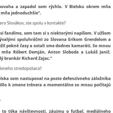
povaha a zapadol som rýchlo. V Bielsku okrem mňa
re mňa jednoduchšie“.
ro Slovákov, ste spolu v kontakte?
si fandíme, sem tam si s niektorými napíšem. V užšom
ývalými spoluhráčmi zo Slovana Erikom Grendelom a
il pekné časy a ostali sme dodnes kamaráti. So mnou
mňa Róbert Demján, Anton Sloboda a Lukáš Janič.
lý brankár Richard Zajac.“
vneho stredopoliara?
ielska som nastupoval na poste defenzívneho záložníka
prišlo k zmene trénera a momentálne so mnou počítajú
?
sa to týka návštevnosti, záujmu o futbal, mediálneho