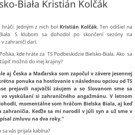
sko-Biała Kristián Kolčák
í hráči. Jedným z nich bol
Kristián Kolčák
. Ten odišiel na
o-Biała. S klubom sa dohodol po skončení sezóny na
v zahraničí darí.
 Poľska, kde hráte za TS Podbeskidzie Bielsko-Biała. Ako sa
túpiť možno do inej krajiny?
 ale aj Česka a Maďarska som započul v závere jesennej
onkrétna ponuka na hosťovanie s následnou opciou od TS
čase prejavili najväčší záujem a so Slovanom sme sa
ť vo vyskúšaní si zahraničného angažmánu. V letnom
ohodli, momentálne som hráčom Bielska Biala, aj keď
zahraničia. Keďže sa mi narodil v júli syn a už sme v
dpísal zmluvu na dva roky.“
 sa vás prijala kabína?