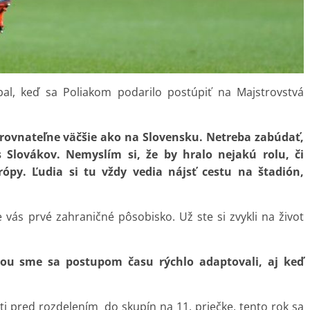
tbal, keď sa Poliakom podarilo postúpiť na Majstrovstvá
rovnateľne väčšie ako na Slovensku. Netreba zabúdať,
 Slovákov. Nemyslím si, že by hralo nejakú rolu, či
rópy. Ľudia si tu vždy vedia nájsť cestu na štadión,
 vás prvé zahraničné pôsobisko. Už ste si zvykli na život
kou sme sa postupom času rýchlo adaptovali, aj keď
asti pred rozdelením do skupín na 11. priečke, tento rok sa