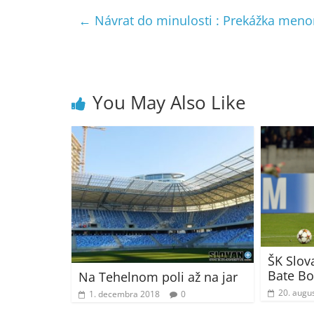
←
Návrat do minulosti : Prekážka men
You May Also Like
ŠK Slova
Bate Bor
Na Tehelnom poli až na jar
20. augu
1. decembra 2018
0