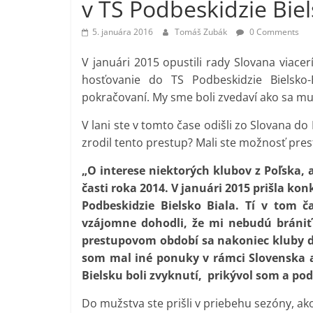
v TS Podbeskidzie Biel
5. januára 2016
Tomáš Zubák
0 Comments
V januári 2015 opustili rady Slovana viacer
hosťovanie do TS Podbeskidzie Bielsk
pokračovaní. My sme boli zvedaví ako sa mu 
V lani ste v tomto čase odišli zo Slovana do
zrodil tento prestup? Mali ste možnosť pres
„O interese niektorých klubov z Poľska,
časti roka 2014. V januári 2015 prišla k
Podbeskidzie Bielsko Biala. Tí v tom 
vzájomne dohodli, že mi nebudú bráni
prestupovom období sa nakoniec kluby d
som mal iné ponuky v rámci Slovenska a 
Bielsku boli zvyknutí, prikývol som a po
Do mužstva ste prišli v priebehu sezóny, ako