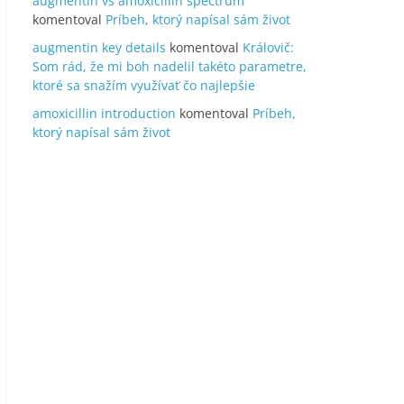
augmentin vs amoxicillin spectrum
komentoval
Príbeh, ktorý napísal sám život
augmentin key details
komentoval
Královič:
Som rád, že mi boh nadelil takéto parametre,
ktoré sa snažím využívať čo najlepšie
amoxicillin introduction
komentoval
Príbeh,
ktorý napísal sám život