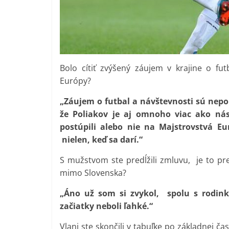
Bolo cítiť zvýšený záujem v krajine o fu
Európy?
„Záujem o futbal a návštevnosti sú nepo
že Poliakov je aj omnoho viac ako nás
postúpili alebo nie na Majstrovstvá Eu
nielen, keď sa darí.“
S mužstvom ste predĺžili zmluvu, je to pre
mimo Slovenska?
„Áno už som si zvykol, spolu s rodin
začiatky neboli ľahké.“
Vlani ste skončili v tabuľke po základnej č