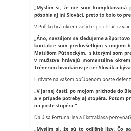
„Myslím si, že nie som komplikovaná 
pôsobia aj iní Slováci, preto to bolo to p
V Poľsku hrá okrem vašich spoluhráčov viace
„Áno, navzájom sa sledujeme a športovo 
kontakte som predovšetkým s mojimi b
Matúšom Pútnockým, s ktorými som prež
v mužstve hrávajú momentálne okrem 
Trénerom brankárov je tiež Slovák a býva
Hrávate na vašom obľúbenom poste defenzí
„V jarnej časti, po mojom príchode do B
a v prípade potreby aj stopéra. Potom 
na poste stopéra.“
Dajú sa Fortuna liga a
Ekstraklasa
porovnať
„Myslím si, že sú to odlišné ligy. Čo 