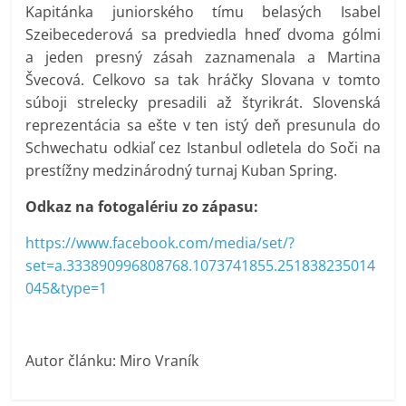
Kapitánka juniorského tímu belasých Isabel
Szeibecederová sa predviedla hneď dvoma gólmi
a jeden presný zásah zaznamenala a Martina
Švecová. Celkovo sa tak hráčky Slovana v tomto
súboji strelecky presadili až štyrikrát. Slovenská
reprezentácia sa ešte v ten istý deň presunula do
Schwechatu odkiaľ cez Istanbul odletela do Soči na
prestížny medzinárodný turnaj Kuban Spring.
Odkaz na fotogalériu zo zápasu:
https://www.facebook.com/media/set/?
set=a.333890996808768.1073741855.251838235014
045&type=1
Autor článku: Miro Vraník