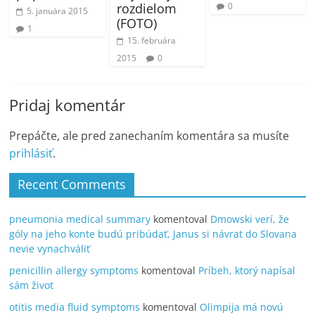
0
rozdielom
5. januára 2015
(FOTO)
1
15. februára
2015
0
Pridaj komentár
Prepáčte, ale pred zanechaním komentára sa musíte
prihlásiť
.
Recent Comments
pneumonia medical summary
komentoval
Dmowski verí, že
góly na jeho konte budú pribúdať, Janus si návrat do Slovana
nevie vynachváliť
penicillin allergy symptoms
komentoval
Príbeh, ktorý napísal
sám život
otitis media fluid symptoms
komentoval
Olimpija má novú