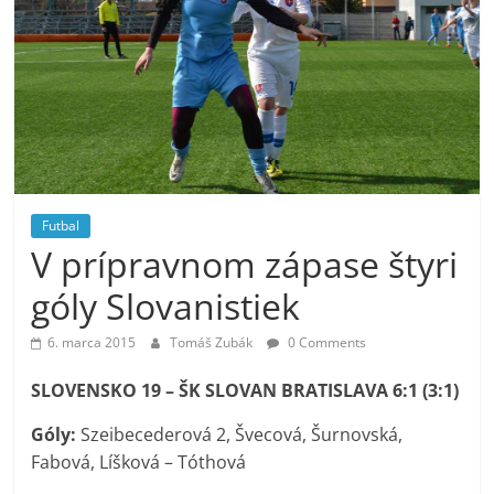
Futbal
V prípravnom zápase štyri
góly Slovanistiek
6. marca 2015
Tomáš Zubák
0 Comments
SLOVENSKO 19 – ŠK SLOVAN BRATISLAVA 6:1 (3:1)
Góly:
Szeibecederová 2, Švecová, Šurnovská,
Fabová, Líšková – Tóthová