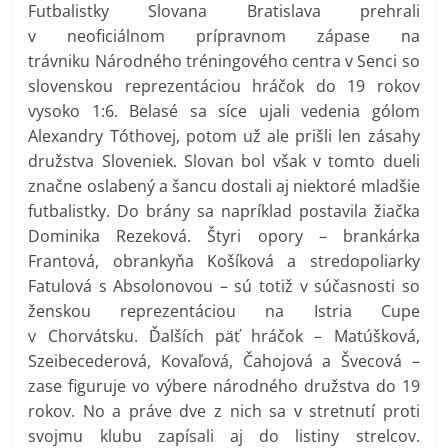
Futbalistky Slovana Bratislava prehrali
v neoficiálnom prípravnom zápase na
trávniku Národného tréningového centra v Senci so
slovenskou reprezentáciou hráčok do 19 rokov
vysoko 1:6. Belasé sa síce ujali vedenia gólom
Alexandry Tóthovej, potom už ale prišli len zásahy
družstva Sloveniek. Slovan bol však v tomto dueli
značne oslabený a šancu dostali aj niektoré mladšie
futbalistky. Do brány sa napríklad postavila žiačka
Dominika Rezeková. Štyri opory – brankárka
Frantová, obrankyňa Košíková a stredopoliarky
Fatulová s Absolonovou – sú totiž v súčasnosti so
ženskou reprezentáciou na Istria Cupe
v Chorvátsku. Ďalších päť hráčok – Matúšková,
Szeibecederová, Kovaľová, Čahojová a Švecová –
zase figuruje vo výbere národného družstva do 19
rokov. No a práve dve z nich sa v stretnutí proti
svojmu klubu zapísali aj do listiny strelcov.