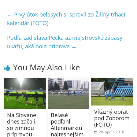
←
Prvý útok belasých si spravil zo Žiliny trhací
kalendár (FOTO)
Podľa Ladislava Pecka až majstrovské zápasy
ukážu, aká bola príprava
→
You May Also Like
Víťazný obrat
Na Slovane
Belasé
pod Zoborom
dnes začali
podľahli
(FOTO)
so zimnou
Altenmarktu
20. apríla 2016
prípravou
najtesnejším