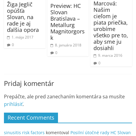
Marcová:
Žiga Jeglič
Preview: HC
Našim
opúšťa
Slovan
cieľom je
Slovan, na
Bratislava –
piata priečka,
rade je aj
Metallurg
urobíme
ďalšia opora
Magnitorgors
všetko pre to,
k
1. mája 2017
aby sme ju
0
8. januára 2018
dosiahli
0
9. marca 2016
0
Pridaj komentár
Prepáčte, ale pred zanechaním komentára sa musíte
prihlásiť
.
Recent Comments
sinusitis risk factors
komentoval
Posilní útočné rady HC Slovan