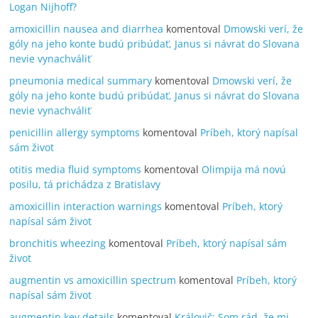
Logan Nijhoff?
amoxicillin nausea and diarrhea
komentoval
Dmowski verí, že
góly na jeho konte budú pribúdať, Janus si návrat do Slovana
nevie vynachváliť
pneumonia medical summary
komentoval
Dmowski verí, že
góly na jeho konte budú pribúdať, Janus si návrat do Slovana
nevie vynachváliť
penicillin allergy symptoms
komentoval
Príbeh, ktorý napísal
sám život
otitis media fluid symptoms
komentoval
Olimpija má novú
posilu, tá prichádza z Bratislavy
amoxicillin interaction warnings
komentoval
Príbeh, ktorý
napísal sám život
bronchitis wheezing
komentoval
Príbeh, ktorý napísal sám
život
augmentin vs amoxicillin spectrum
komentoval
Príbeh, ktorý
napísal sám život
augmentin key details
komentoval
Královič: Som rád, že mi