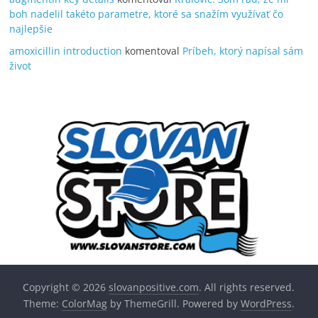
boh nadelil takéto parametre, ktoré sa snažím využívať čo
najlepšie
amoxicillin introduction
komentoval
Príbeh, ktorý napísal sám
život
Copyright © 2026
slovanpositive.com
. All rights reserved.
Theme:
ColorMag
by ThemeGrill. Powered by
WordPress
.