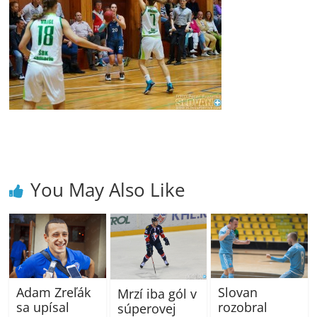
You May Also Like
Adam Zreľák
Slovan
Mrzí iba gól v
sa upísal
rozobral
súperovej