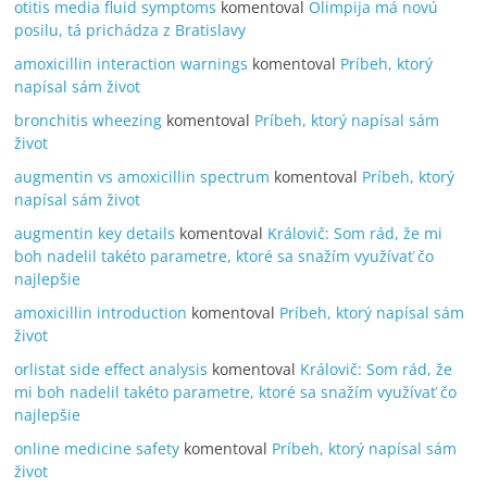
otitis media fluid symptoms
komentoval
Olimpija má novú
posilu, tá prichádza z Bratislavy
amoxicillin interaction warnings
komentoval
Príbeh, ktorý
napísal sám život
bronchitis wheezing
komentoval
Príbeh, ktorý napísal sám
život
augmentin vs amoxicillin spectrum
komentoval
Príbeh, ktorý
napísal sám život
augmentin key details
komentoval
Královič: Som rád, že mi
boh nadelil takéto parametre, ktoré sa snažím využívať čo
najlepšie
amoxicillin introduction
komentoval
Príbeh, ktorý napísal sám
život
orlistat side effect analysis
komentoval
Královič: Som rád, že
mi boh nadelil takéto parametre, ktoré sa snažím využívať čo
najlepšie
online medicine safety
komentoval
Príbeh, ktorý napísal sám
život