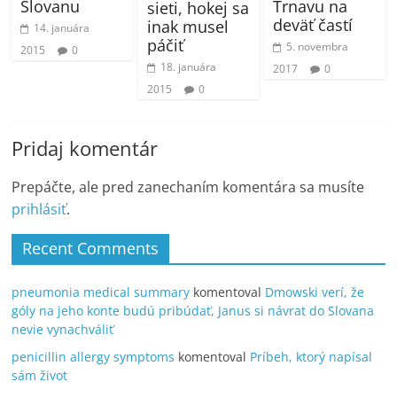
Slovanu
Trnavu na
sieti, hokej sa
deväť častí
inak musel
14. januára
páčiť
5. novembra
2015
0
18. januára
2017
0
2015
0
Pridaj komentár
Prepáčte, ale pred zanechaním komentára sa musíte
prihlásiť
.
Recent Comments
pneumonia medical summary
komentoval
Dmowski verí, že
góly na jeho konte budú pribúdať, Janus si návrat do Slovana
nevie vynachváliť
penicillin allergy symptoms
komentoval
Príbeh, ktorý napísal
sám život