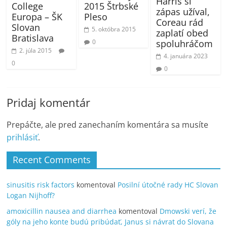
Harris si
College
2015 Štrbské
zápas užíval,
Europa – ŠK
Pleso
Coreau rád
Slovan
5. októbra 2015
zaplatí obed
Bratislava
spoluhráčom
0
2. júla 2015
4. januára 2023
0
0
Pridaj komentár
Prepáčte, ale pred zanechaním komentára sa musíte
prihlásiť
.
Recent Comments
sinusitis risk factors
komentoval
Posilní útočné rady HC Slovan
Logan Nijhoff?
amoxicillin nausea and diarrhea
komentoval
Dmowski verí, že
góly na jeho konte budú pribúdať, Janus si návrat do Slovana