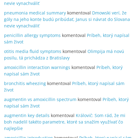
nevie vynachváliť
pneumonia medical summary
komentoval
Dmowski verí, že
góly na jeho konte budú pribúdať, Janus si návrat do Slovana
nevie vynachváliť
penicillin allergy symptoms
komentoval
Príbeh, ktorý napísal
sám život
otitis media fluid symptoms
komentoval
Olimpija má novú
posilu, tá prichádza z Bratislavy
amoxicillin interaction warnings
komentoval
Príbeh, ktorý
napísal sám život
bronchitis wheezing
komentoval
Príbeh, ktorý napísal sám
život
augmentin vs amoxicillin spectrum
komentoval
Príbeh, ktorý
napísal sám život
augmentin key details
komentoval
Královič: Som rád, že mi
boh nadelil takéto parametre, ktoré sa snažím využívať čo
najlepšie
amoxicillin introduction
komentoval
Príbeh, ktorý napísal sám