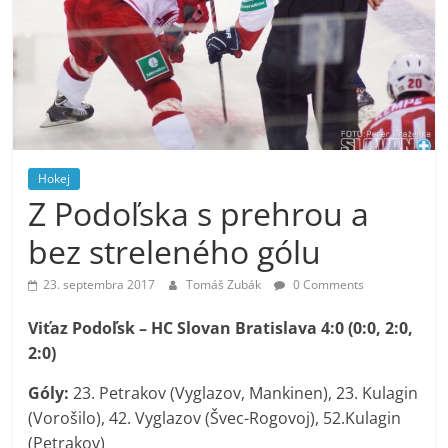
Hokej
Z Podoľska s prehrou a
bez streleného gólu
23. septembra 2017
Tomáš Zubák
0 Comments
Viťaz Podoľsk – HC Slovan Bratislava 4:0 (0:0, 2:0,
2:0)
Góly:
23. Petrakov (Vyglazov, Mankinen), 23. Kulagin
(Vorošilo), 42. Vyglazov (Švec-Rogovoj), 52.Kulagin
(Petrakov)