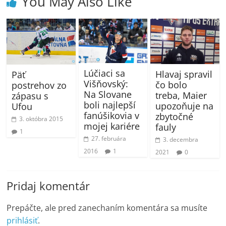
You May Also Like
Lúčiaci sa
Hlavaj spravil
Päť
Višňovský:
čo bolo
postrehov zo
Na Slovane
treba, Maier
zápasu s
boli najlepší
upozoňuje na
Ufou
fanúšikovia v
zbytočné
3. októbra 2015
mojej kariére
fauly
1
27. februára
3. decembra
2016
1
2021
0
Pridaj komentár
Prepáčte, ale pred zanechaním komentára sa musíte
prihlásiť
.