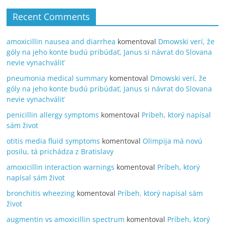
Recent Comments
amoxicillin nausea and diarrhea
komentoval
Dmowski verí, že
góly na jeho konte budú pribúdať, Janus si návrat do Slovana
nevie vynachváliť
pneumonia medical summary
komentoval
Dmowski verí, že
góly na jeho konte budú pribúdať, Janus si návrat do Slovana
nevie vynachváliť
penicillin allergy symptoms
komentoval
Príbeh, ktorý napísal
sám život
otitis media fluid symptoms
komentoval
Olimpija má novú
posilu, tá prichádza z Bratislavy
amoxicillin interaction warnings
komentoval
Príbeh, ktorý
napísal sám život
bronchitis wheezing
komentoval
Príbeh, ktorý napísal sám
život
augmentin vs amoxicillin spectrum
komentoval
Príbeh, ktorý