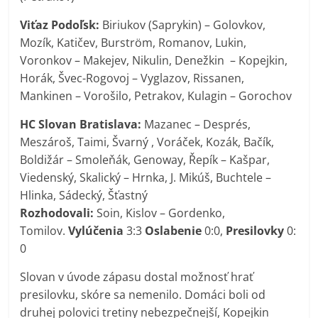
Viťaz Podoľsk:
Biriukov (Saprykin) – Golovkov,
Mozík, Katičev, Burström, Romanov, Lukin,
Voronkov – Makejev, Nikulin, Denežkin – Kopejkin,
Horák, Švec-Rogovoj – Vyglazov, Rissanen,
Mankinen – Vorošilo, Petrakov, Kulagin – Gorochov
HC Slovan Bratislava:
Mazanec – Després,
Meszároš, Taimi, Švarný , Voráček, Kozák, Bačík,
Boldižár – Smoleňák, Genoway, Řepík – Kašpar,
Viedenský, Skalický – Hrnka, J. Mikúš, Buchtele –
Hlinka, Sádecký, Šťastný
Rozhodovali:
Soin, Kislov – Gordenko,
Tomilov.
Vylúčenia
3:3
Oslabenie
0:0,
Presilovky
0:
0
Slovan v úvode zápasu dostal možnosť hrať
presilovku, skóre sa nemenilo. Domáci boli od
druhej polovici tretiny nebezpečnejší, Kopejkin