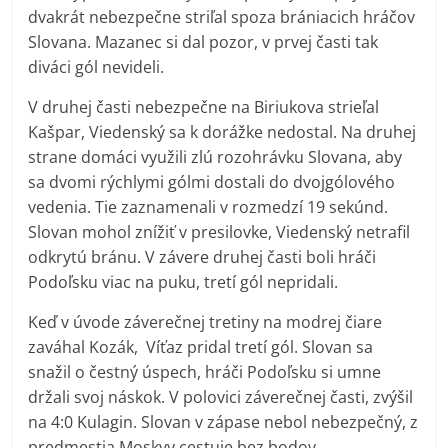
dvakrát nebezpečne striľal spoza brániacich hráčov
Slovana. Mazanec si dal pozor, v prvej časti tak
diváci gól nevideli.
V druhej časti nebezpečne na Biriukova strieľal
Kašpar, Viedenský sa k dorážke nedostal. Na druhej
strane domáci využili zlú rozohrávku Slovana, aby
sa dvomi rýchlymi gólmi dostali do dvojgólového
vedenia. Tie zaznamenali v rozmedzí 19 sekúnd.
Slovan mohol znížiť v presilovke, Viedenský netrafil
odkrytú bránu. V závere druhej časti boli hráči
Podoľsku viac na puku, tretí gól nepridali.
Keď v úvode záverečnej tretiny na modrej čiare
zaváhal Kozák, Víťaz pridal tretí gól. Slovan sa
snažil o čestný úspech, hráči Podoľsku si umne
držali svoj náskok. V polovici záverečnej časti, zvýšil
na 4:0 Kulagin. Slovan v zápase nebol nebezpečný, z
predmestia Moskvy cestuje bez bodov.