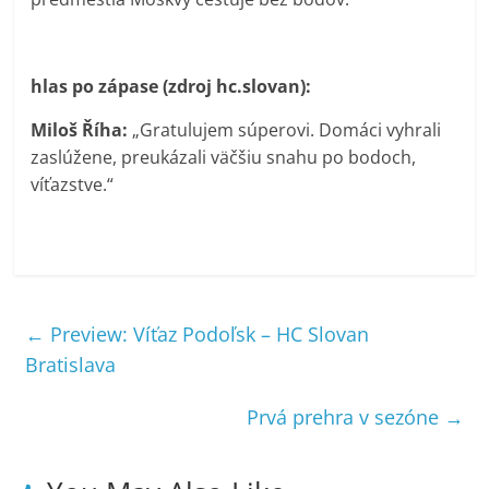
hlas po zápase (zdroj hc.slovan):
Miloš Říha:
„Gratulujem súperovi. Domáci vyhrali
zaslúžene, preukázali väčšiu snahu po bodoch,
víťazstve.“
←
Preview: Víťaz Podoľsk – HC Slovan
Bratislava
Prvá prehra v sezóne
→