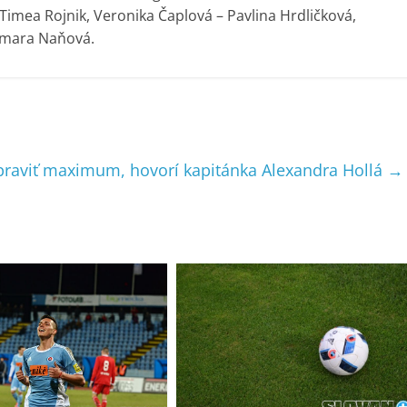
imea Rojnik, Veronika Čaplová – Pavlina Hrdličková,
amara Naňová.
praviť maximum, hovorí kapitánka Alexandra Hollá
→