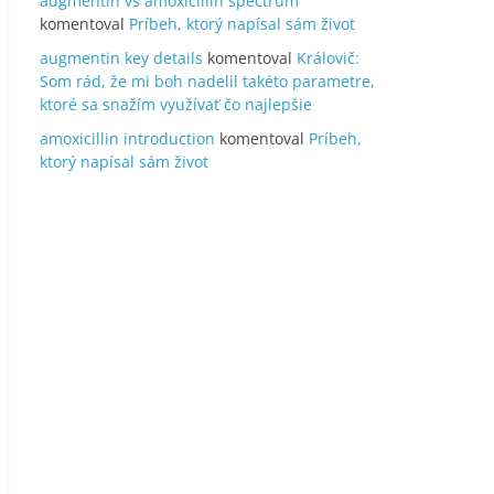
augmentin vs amoxicillin spectrum
komentoval
Príbeh, ktorý napísal sám život
augmentin key details
komentoval
Královič:
Som rád, že mi boh nadelil takéto parametre,
ktoré sa snažím využívať čo najlepšie
amoxicillin introduction
komentoval
Príbeh,
ktorý napísal sám život