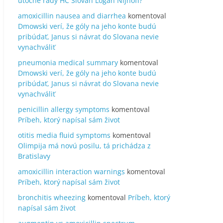
útočné rady HC Slovan Logan Nijhoff?
amoxicillin nausea and diarrhea
komentoval
Dmowski verí, že góly na jeho konte budú
pribúdať, Janus si návrat do Slovana nevie
vynachváliť
pneumonia medical summary
komentoval
Dmowski verí, že góly na jeho konte budú
pribúdať, Janus si návrat do Slovana nevie
vynachváliť
penicillin allergy symptoms
komentoval
Príbeh, ktorý napísal sám život
otitis media fluid symptoms
komentoval
Olimpija má novú posilu, tá prichádza z
Bratislavy
amoxicillin interaction warnings
komentoval
Príbeh, ktorý napísal sám život
bronchitis wheezing
komentoval
Príbeh, ktorý
napísal sám život