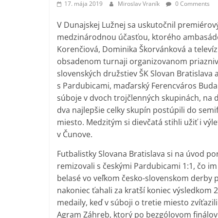
17. mája 2019
Miroslav Vraník
0 Comments
V Dunajskej Lužnej sa uskutočnil premiérov
medzinárodnou účasťou, ktorého ambasádor
Korenčiová, Dominika Škorvánková a televíz
obsadenom turnaji organizovanom priazniv
slovenských družstiev ŠK Slovan Bratislava a
s Pardubicami, maďarský Ferencváros Budap
súboje v dvoch trojčlenných skupinách, na 
dva najlepšie celky skupín postúpili do semif
miesto. Medzitým si dievčatá stihli užiť i
v Čunove.
Futbalistky Slovana Bratislava si na úvod 
remizovali s českými Pardubicami 1:1, čo im
belasé vo veľkom česko-slovenskom derby post
nakoniec ťahali za kratší koniec výsledkom 
medaily, keď v súboji o tretie miesto zvíťazi
Agram Záhreb, ktorý po bezgólovom finálov