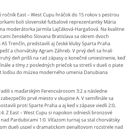
ý ročník East – West Cupu hráčok do 15 rokov s pestrou
kami boli slovenské futbalové reprezentantky Mária
na moderátorka Jarmila Lajčáková-Hargašová. Na kvalitne
cami ženského Slovana Bratislava sa okrem dvoch
 AS Trenčín, predstavili aj české kluby Sparta Praha
ešť a chorvátsky Agram Záhreb. V prvý deň sa hrali
druhý deň prišli na rad zápasy o konečné umiestnenie, keď
inále a tímy z posledných priečok sa stretli v dueli o piate
 výlet loďou do múzea moderného umenia Danubiana
poradili s maďarským Ferencvárosom 3:2 a následne
 zabezpečilo prvé miesto v skupine A. V semifinále sa
avili proti Sparte Praha a aj keď v zápase viedli 2:0,
2:4. Z East – West Cupu si napokon odniesli bronzové
li nad Pardubicami 1:0. Víťazom turnaj sa stal chorvátsky
om dueli uspel v dramatickom penaltovom rozstrele nad