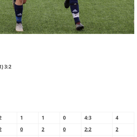
) 3:2
1
2
1
1
0
4:3
4
2
0
2
0
2:2
2