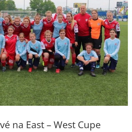
vé na East – West Cupe