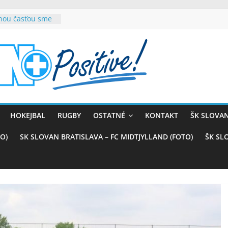
rnou časťou sme
vana teší, chce
sťou tímového
com
belasých
ý (VIDEO)
skali prvenstvo
enom
rnaji
HOKEJBAL
RUGBY
OSTATNÉ
KONTAKT
ŠK SLOVAN
ťazstvo nad
)
O)
SK SLOVAN BRATISLAVA – FC MIDTJYLLAND (FOTO)
ŠK SL