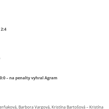
 2:4
0
 0:0 – na penalty vyhral Agram
Čerňaková, Barbora Vargová, Kristína Bartošová – Kristína