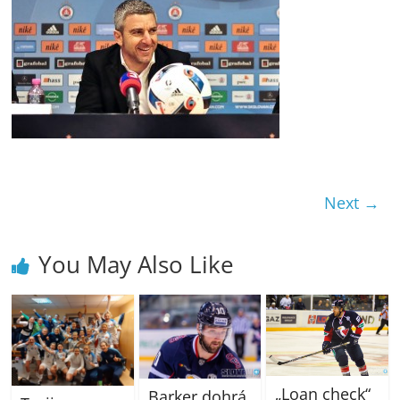
Next →
You May Also Like
„Loan check“
Barker dohrá