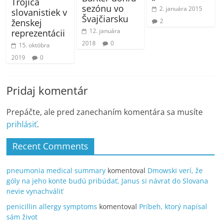
Trojica
sezónu vo
2. januára 2015
slovanistiek v
Švajčiarsku
2
ženskej
12. januára
reprezentácii
2018
0
15. októbra
2019
0
Pridaj komentár
Prepáčte, ale pred zanechaním komentára sa musíte
prihlásiť
.
Recent Comments
pneumonia medical summary
komentoval
Dmowski verí, že
góly na jeho konte budú pribúdať, Janus si návrat do Slovana
nevie vynachváliť
penicillin allergy symptoms
komentoval
Príbeh, ktorý napísal
sám život