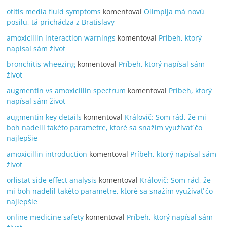
otitis media fluid symptoms
komentoval
Olimpija má novú
posilu, tá prichádza z Bratislavy
amoxicillin interaction warnings
komentoval
Príbeh, ktorý
napísal sám život
bronchitis wheezing
komentoval
Príbeh, ktorý napísal sám
život
augmentin vs amoxicillin spectrum
komentoval
Príbeh, ktorý
napísal sám život
augmentin key details
komentoval
Královič: Som rád, že mi
boh nadelil takéto parametre, ktoré sa snažím využívať čo
najlepšie
amoxicillin introduction
komentoval
Príbeh, ktorý napísal sám
život
orlistat side effect analysis
komentoval
Královič: Som rád, že
mi boh nadelil takéto parametre, ktoré sa snažím využívať čo
najlepšie
online medicine safety
komentoval
Príbeh, ktorý napísal sám