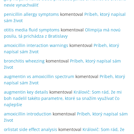
nevie vynachváliť
penicillin allergy symptoms
komentoval
Príbeh, ktorý napísal
sám život
otitis media fluid symptoms
komentoval
Olimpija má novú
posilu, tá prichádza z Bratislavy
amoxicillin interaction warnings
komentoval
Príbeh, ktorý
napísal sám život
bronchitis wheezing
komentoval
Príbeh, ktorý napísal sám
život
augmentin vs amoxicillin spectrum
komentoval
Príbeh, ktorý
napísal sám život
augmentin key details
komentoval
Královič: Som rád, že mi
boh nadelil takéto parametre, ktoré sa snažím využívať čo
najlepšie
amoxicillin introduction
komentoval
Príbeh, ktorý napísal sám
život
orlistat side effect analysis
komentoval
Královič: Som rád, že