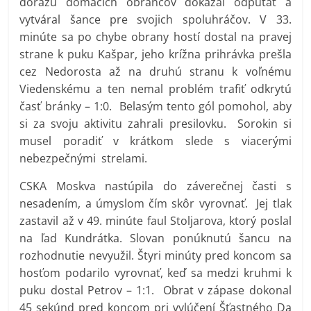
dôrazu domácich obrancov dokázal odpútať a
vytváral šance pre svojich spoluhráčov. V 33.
minúte sa po chybe obrany hostí dostal na pravej
strane k puku Kašpar, jeho krížna prihrávka prešla
cez Nedorosta až na druhú stranu k voľnému
Viedenskému a ten nemal problém trafiť odkrytú
časť bránky – 1:0. Belasým tento gól pomohol, aby
si za svoju aktivitu zahrali presilovku. Sorokin si
musel poradiť v krátkom slede s viacerými
nebezpečnými strelami.
CSKA Moskva nastúpila do záverečnej časti s
nesadením, a úmyslom čím skôr vyrovnať. Jej tlak
zastavil až v 49. minúte faul Stoljarova, ktorý poslal
na ľad Kundrátka. Slovan ponúknutú šancu na
rozhodnutie nevyužil. Štyri minúty pred koncom sa
hosťom podarilo vyrovnať, keď sa medzi kruhmi k
puku dostal Petrov – 1:1. Obrat v zápase dokonal
45 sekúnd pred koncom pri vylúčení Šťastného Da