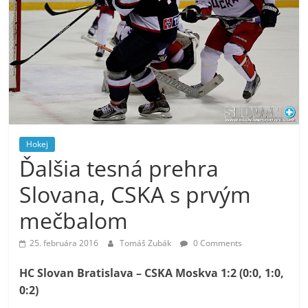
Hokej
Ďalšia tesná prehra
Slovana, CSKA s prvým
mečbalom
25. februára 2016
Tomáš Zubák
0 Comments
HC Slovan Bratislava – CSKA Moskva 1:2
(0:0, 1:0,
0:2)