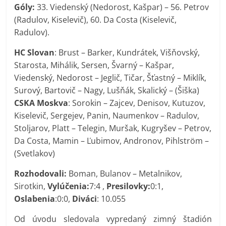
Góly:
33. Viedenský (Nedorost, Kašpar) – 56. Petrov
(Radulov, Kiselevič), 60. Da Costa (Kiselevič,
Radulov).
HC Slovan
: Brust – Barker, Kundrátek, Višňovský,
Starosta, Mihálik, Sersen, Švarný – Kašpar,
Viedenský, Nedorost – Jeglič, Tičar, Šťastný – Miklík,
Surový, Bartovič – Nagy, Lušňák, Skalický – (Šiška)
CSKA Moskva
: Sorokin – Zajcev, Denisov, Kutuzov,
Kiselevič, Sergejev, Panin, Naumenkov – Radulov,
Stoljarov, Platt – Telegin, Muršak, Kugryšev – Petrov,
Da Costa, Mamin – Ľubimov, Andronov, Pihlström –
(Svetlakov)
Rozhodovali:
Boman, Bulanov – Metalnikov,
Sirotkin,
Vylúčenia:
7:4 ,
Presilovky:
0:1,
Oslabenia
:0:0,
Diváci
: 10.055
Od úvodu sledovala vypredaný zimný štadión