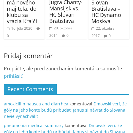
Jugra Chanty-
Slovan
má nového
Mansijsk vs.
Bratislava –
majiteľa, do
HC Slovan
HC Dynamo
klubu sa
Bratislava
Moskva
vracia Krajči
20. októbra
22. októbra
16. júla 2020
2014
0
2017
0
0
Pridaj komentár
Prepáčte, ale pred zanechaním komentára sa musíte
prihlásiť
.
Recent Comments
amoxicillin nausea and diarrhea
komentoval
Dmowski verí, že
góly na jeho konte budú pribúdať, Janus si návrat do Slovana
nevie vynachváliť
pneumonia medical summary
komentoval
Dmowski verí, že
góly na jeho konte budú pribúdať, Janus si návrat do Slovana