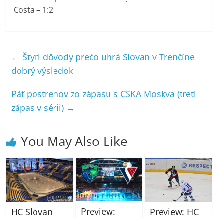
Costa – 1:2.
←
Štyri dôvody prečo uhrá Slovan v Trenčíne
dobrý výsledok
Päť postrehov zo zápasu s CSKA Moskva (tretí
zápas v sérii)
→
You May Also Like
Preview:
Preview: HC
HC Slovan