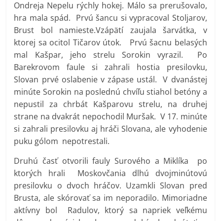
Ondreja Nepelu rýchly hokej. Málo sa prerušovalo,
hra mala spád. Prvú šancu si vypracoval Stoljarov,
Brust bol namieste.Vzápätí zaujala šarvátka, v
ktorej sa ocitol Tičarov útok. Prvú šacnu belasých
mal Kašpar, jeho strelu Sorokin vyrazil. Po
Barekrovom faule si zahrali hostia presilovku,
Slovan prvé oslabenie v zápase ustál. V dvanástej
minúte Sorokin na poslednú chvíľu stiahol betóny a
nepustil za chrbát Kašparovu strelu, na druhej
strane na dvakrát nepochodil Muršak. V 17. minúte
si zahrali presilovku aj hráči Slovana, ale vyhodenie
puku gólom nepotrestali.
Druhú časť otvorili fauly Surového a Miklíka po
ktorých hrali Moskovčania dlhú dvojminútovú
presilovku o dvoch hráčov. Uzamkli Slovan pred
Brusta, ale skórovať sa im neporadilo. Mimoriadne
aktívny bol Radulov, ktorý sa napriek veľkému