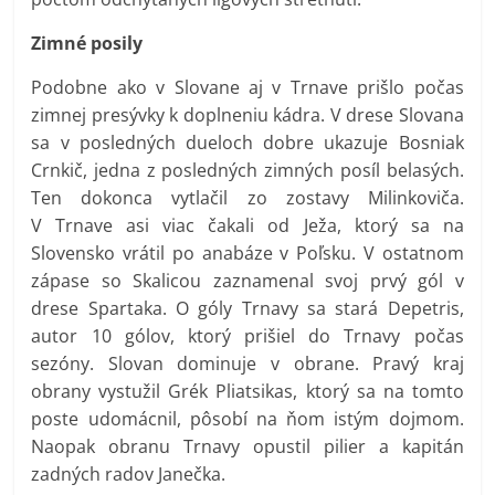
Zimné posily
Podobne ako v Slovane aj v Trnave prišlo počas
zimnej presývky k doplneniu kádra. V drese Slovana
sa v posledných dueloch dobre ukazuje Bosniak
Crnkič, jedna z posledných zimných posíl belasých.
Ten dokonca vytlačil zo zostavy Milinkoviča.
V Trnave asi viac čakali od Ježa, ktorý sa na
Slovensko vrátil po anabáze v Poľsku. V ostatnom
zápase so Skalicou zaznamenal svoj prvý gól v
drese Spartaka. O góly Trnavy sa stará Depetris,
autor 10 gólov, ktorý prišiel do Trnavy počas
sezóny. Slovan dominuje v obrane. Pravý kraj
obrany vystužil Grék Pliatsikas, ktorý sa na tomto
poste udomácnil, pôsobí na ňom istým dojmom.
Naopak obranu Trnavy opustil pilier a kapitán
zadných radov Janečka.