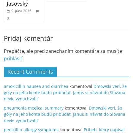
Jasovský
9. júna 2015
0
Pridaj komentár
Prepáčte, ale pred zanechaním komentára sa musíte
prihlásiť
.
Recent Comments
amoxicillin nausea and diarrhea
komentoval
Dmowski verí, že
góly na jeho konte budú pribúdať, Janus si návrat do Slovana
nevie vynachváliť
pneumonia medical summary
komentoval
Dmowski verí, že
góly na jeho konte budú pribúdať, Janus si návrat do Slovana
nevie vynachváliť
penicillin allergy symptoms
komentoval
Príbeh, ktorý napísal