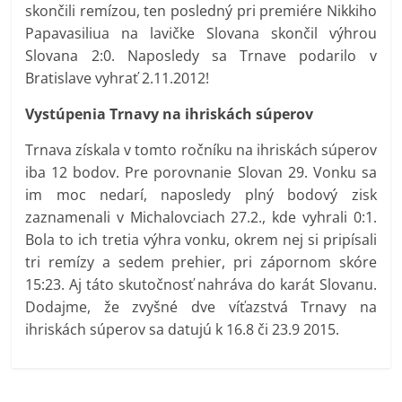
skončili remízou, ten posledný pri premiére Nikkiho
Papavasiliua na lavičke Slovana skončil výhrou
Slovana 2:0. Naposledy sa Trnave podarilo v
Bratislave vyhrať 2.11.2012!
Vystúpenia Trnavy na ihriskách súperov
Trnava získala v tomto ročníku na ihriskách súperov
iba 12 bodov. Pre porovnanie Slovan 29. Vonku sa
im moc nedarí, naposledy plný bodový zisk
zaznamenali v Michalovciach 27.2., kde vyhrali 0:1.
Bola to ich tretia výhra vonku, okrem nej si pripísali
tri remízy a sedem prehier, pri zápornom skóre
15:23. Aj táto skutočnosť nahráva do karát Slovanu.
Dodajme, že zvyšné dve víťazstvá Trnavy na
ihriskách súperov sa datujú k 16.8 či 23.9 2015.