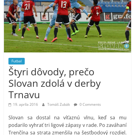
Futbal
Štyri dôvody, prečo
Slovan zdolá v derby
Trnavu
19. apríla 2016
Tomáš Zubák
0 Comments
Slovan sa dostal na víťaznú vlnu, keď sa mu
podarilo vyhrať tri ligové zápasy v rade. Po zaváhaní
Trenčína sa strata zmenšila na šesťbodový rozdiel.