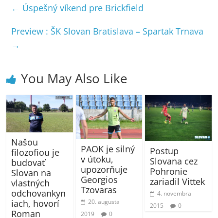
←
Úspešný víkend pre Brickfield
Preview : ŠK Slovan Bratislava – Spartak Trnava
→
You May Also Like
Našou
PAOK je silný
Postup
filozofiou je
v útoku,
Slovana cez
budovať
upozorňuje
Pohronie
Slovan na
Georgios
zariadil Vittek
vlastných
Tzovaras
odchovankyn
4. novembra
iach, hovorí
20. augusta
2015
0
Roman
2019
0