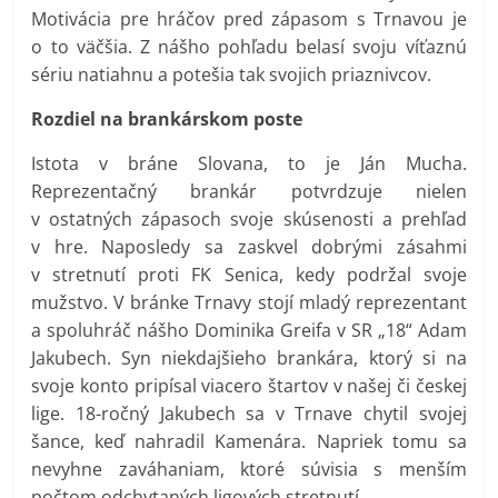
Motivácia pre hráčov pred zápasom s Trnavou je
o to väčšia. Z nášho pohľadu belasí svoju víťaznú
sériu natiahnu a potešia tak svojich priaznivcov.
Rozdiel na brankárskom poste
Istota v bráne Slovana, to je Ján Mucha.
Reprezentačný brankár potvrdzuje nielen
v ostatných zápasoch svoje skúsenosti a prehľad
v hre. Naposledy sa zaskvel dobrými zásahmi
v stretnutí proti FK Senica, kedy podržal svoje
mužstvo. V bránke Trnavy stojí mladý reprezentant
a spoluhráč nášho Dominika Greifa v SR „18“ Adam
Jakubech. Syn niekdajšieho brankára, ktorý si na
svoje konto pripísal viacero štartov v našej či českej
lige. 18-ročný Jakubech sa v Trnave chytil svojej
šance, keď nahradil Kamenára. Napriek tomu sa
nevyhne zaváhaniam, ktoré súvisia s menším
počtom odchytaných ligových stretnutí.