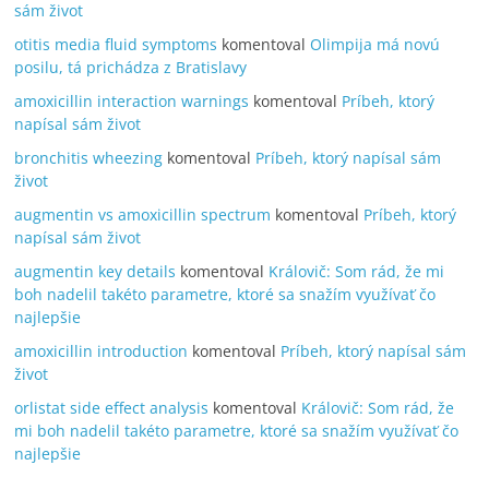
sám život
otitis media fluid symptoms
komentoval
Olimpija má novú
posilu, tá prichádza z Bratislavy
amoxicillin interaction warnings
komentoval
Príbeh, ktorý
napísal sám život
bronchitis wheezing
komentoval
Príbeh, ktorý napísal sám
život
augmentin vs amoxicillin spectrum
komentoval
Príbeh, ktorý
napísal sám život
augmentin key details
komentoval
Královič: Som rád, že mi
boh nadelil takéto parametre, ktoré sa snažím využívať čo
najlepšie
amoxicillin introduction
komentoval
Príbeh, ktorý napísal sám
život
orlistat side effect analysis
komentoval
Královič: Som rád, že
mi boh nadelil takéto parametre, ktoré sa snažím využívať čo
najlepšie