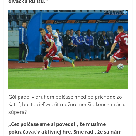
divácku kulisu.“
Gól padol v druhom polčase hneď po príchode zo
šatní, bol to cieľ využiť možno menšiu koncentráciu
súpera?
„Cez polčase sme si povedali, že musíme
pokračovať v aktívnej hre. Sme radi, že sa nám