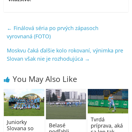
←
Finálová séria po prvých zápasoch
vyrovnaná (FOTO)
Moskvu čaká ďalšie kolo rokovaní, výnimka pre
Slovan však nie je rozhodujúca
→
You May Also Like
Tvrdá
Juniorky
Belasé
príprava, aká
Slovana so
podľahli
sa len tak