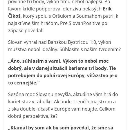
povinné tri body, výkon tímu nebol najlepší. Po
ľavom krídle podporoval ofenzívu belasých
Erik
Čikoš
, ktorý spolu s Oršulom a Soumahom patril k
najaktívnejším hráčom. Pre SlovanPositive po
zápase povedal:
Slovan vyhral nad Banskou Bystricou 1:0, výkon
mužstva nebol ideálny. Súhlasíte s naším tvrdením?
„Áno, súhlasím s vami. Výkon to nebol moc
dobrý, ale v danej situácii berieme tri body. Tie
potrebujem do pohárovej Európy, víťazstvo je o
to cennejšie.“
Sezóna moc Slovanu nevyšla, aktuálne vám hrá do
kariet stav v tabuľke. Ak bude Trenčín majstrom a
získa double, účasť v Európe vám neujde. Celkom
dobrá perspektíva, že?
„Klamal by som ak by som povedal, že sme sa