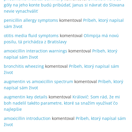
góly na jeho konte budú pribúdať, Janus si návrat do Slovana
nevie vynachváliť
penicillin allergy symptoms
komentoval
Príbeh, ktorý napísal
sám život
otitis media fluid symptoms
komentoval
Olimpija má novú
posilu, tá prichádza z Bratislavy
amoxicillin interaction warnings
komentoval
Príbeh, ktorý
napísal sám život
bronchitis wheezing
komentoval
Príbeh, ktorý napísal sám
život
augmentin vs amoxicillin spectrum
komentoval
Príbeh, ktorý
napísal sám život
augmentin key details
komentoval
Královič: Som rád, že mi
boh nadelil takéto parametre, ktoré sa snažím využívať čo
najlepšie
amoxicillin introduction
komentoval
Príbeh, ktorý napísal sám
život