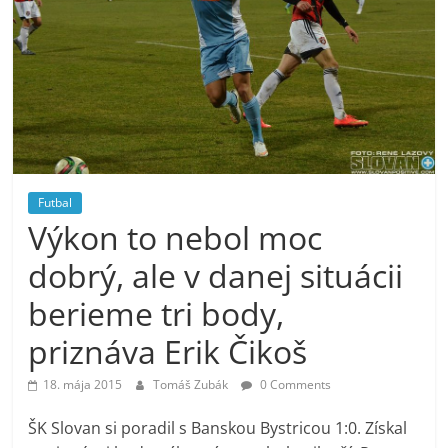
Futbal
Výkon to nebol moc
dobrý, ale v danej situácii
berieme tri body,
priznáva Erik Čikoš
18. mája 2015
Tomáš Zubák
0 Comments
ŠK Slovan si poradil s Banskou Bystricou 1:0. Získal