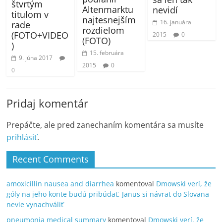
štvrtým
Altenmarktu
nevidí
titulom v
najtesnejším
16. januára
rade
rozdielom
(FOTO+VIDEO
2015
0
(FOTO)
)
15. februára
9. júna 2017
2015
0
0
Pridaj komentár
Prepáčte, ale pred zanechaním komentára sa musíte
prihlásiť
.
Recent Comments
amoxicillin nausea and diarrhea
komentoval
Dmowski verí, že
góly na jeho konte budú pribúdať, Janus si návrat do Slovana
nevie vynachváliť
pneumonia medical summary
komentoval
Dmowski verí, že