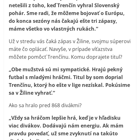
netešili z toho, keď Trenčín vyhral Slovenský
pohár. Sme radi, že môžeme bojovať o Európu,
do konca sezóny nás čakajú ešte tri zápasy,
máme všetko vo vlastných rukách.“
Už v stredu vás čaká zápas v Žiline, svojmu súperovi
máte čo oplácať. Navyše, v prípade víťazstva
môžete pomôcť Trenčínu. Komu doprajete titul?
„Obe mužstvá sú mi sympatické. Hrajú pekný
futbal s mladými hráčmi. Titul by som doprial
Trenčínu, ktorý ho ešte v lige nezískal. Pokúsime
sa v Žiline vyhrať.“
Ako sa hralo pred 868 divákmi?
„Vždy sa hráčom lepšie hrá, keď je v hľadisku
viac divákov. Dodávajú nám energiu. Ak mám
pravdu povedať, už sme zvyknutí na takúto