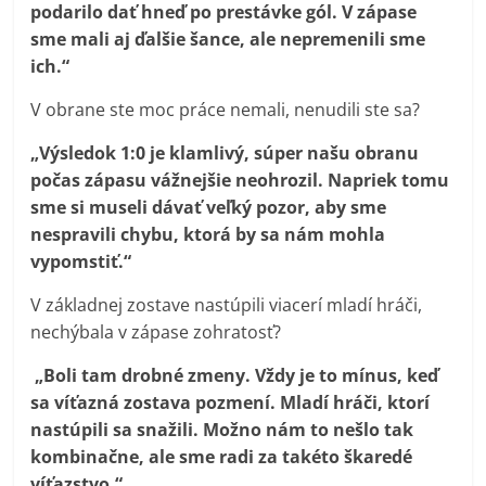
podarilo dať hneď po prestávke gól. V zápase
sme mali aj ďalšie šance, ale nepremenili sme
ich.“
V obrane ste moc práce nemali, nenudili ste sa?
„Výsledok 1:0 je klamlivý, súper našu obranu
počas zápasu vážnejšie neohrozil. Napriek tomu
sme si museli dávať veľký pozor, aby sme
nespravili chybu, ktorá by sa nám mohla
vypomstiť.“
V základnej zostave nastúpili viacerí mladí hráči,
nechýbala v zápase zohratosť?
„Boli tam drobné zmeny. Vždy je to mínus, keď
sa víťazná zostava pozmení. Mladí hráči, ktorí
nastúpili sa snažili. Možno nám to nešlo tak
kombinačne, ale sme radi za takéto škaredé
víťazstvo.“