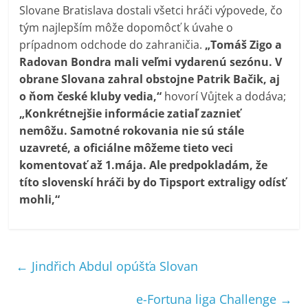
Slovane Bratislava dostali všetci hráči výpovede, čo
tým najlepším môže dopomôcť k úvahe o
prípadnom odchode do zahraničia.
„Tomáš Zigo a
Radovan Bondra mali veľmi vydarenú sezónu. V
obrane Slovana zahral obstojne Patrik Bačik, aj
o ňom české kluby vedia,“
hovorí Vůjtek a dodáva;
„Konkrétnejšie informácie zatiaľ zaznieť
nemôžu. Samotné rokovania nie sú stále
uzavreté, a oficiálne môžeme tieto veci
komentovať až 1.mája. Ale predpokladám, že
títo slovenskí hráči by do Tipsport extraligy odísť
mohli,“
←
Jindřich Abdul opúšťa Slovan
e-Fortuna liga Challenge
→