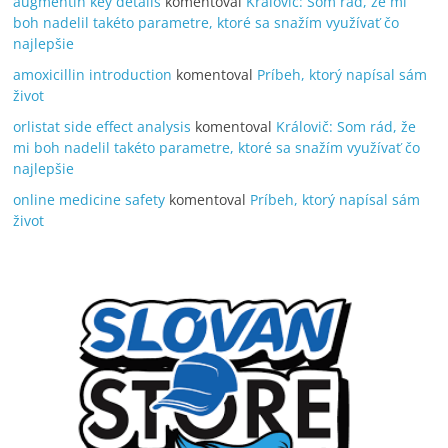
augmentin key details
komentoval
Královič: Som rád, že mi
boh nadelil takéto parametre, ktoré sa snažím využívať čo
najlepšie
amoxicillin introduction
komentoval
Príbeh, ktorý napísal sám
život
orlistat side effect analysis
komentoval
Královič: Som rád, že
mi boh nadelil takéto parametre, ktoré sa snažím využívať čo
najlepšie
online medicine safety
komentoval
Príbeh, ktorý napísal sám
život