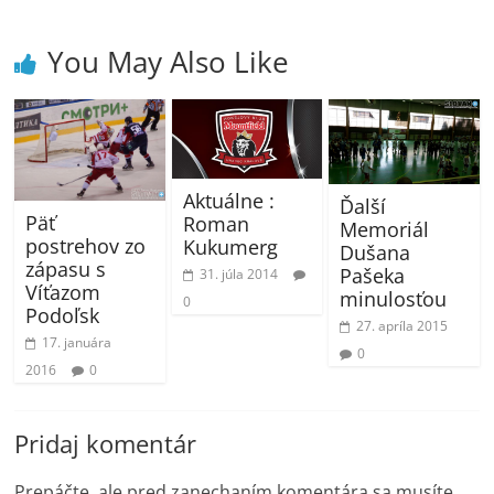
You May Also Like
Aktuálne :
Ďalší
Päť
Roman
Memoriál
postrehov zo
Kukumerg
Dušana
zápasu s
Pašeka
31. júla 2014
Víťazom
minulosťou
0
Podoľsk
27. apríla 2015
17. januára
0
2016
0
Pridaj komentár
Prepáčte, ale pred zanechaním komentára sa musíte