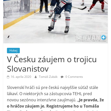
Hokej
V Česku záujem o trojicu
Slovanistov
16. apríla 2020
Tomáš Zubák
0 Comments
Slovenskí hráči sú pre českú najvyššie súťaž stále
lákaví. O niektorých sa zástupcovia TEHL pred
novou sezónou intenzívne zaujímajú. „
Je pravda, že
o hráčov záujem je. Registrujeme ho u Tomáša