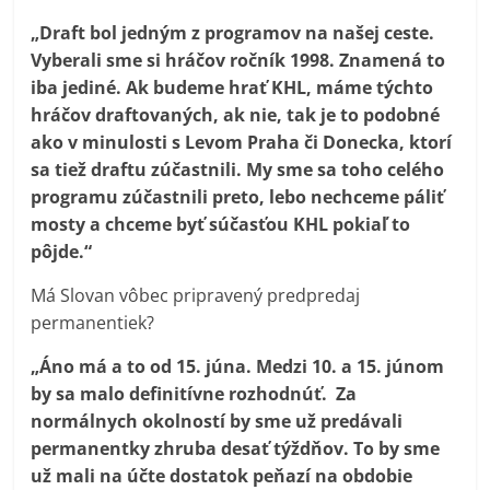
„Draft bol jedným z programov na našej ceste.
Vyberali sme si hráčov ročník 1998. Znamená to
iba jediné. Ak budeme hrať KHL, máme týchto
hráčov draftovaných, ak nie, tak je to podobné
ako v minulosti s Levom Praha či Donecka, ktorí
sa tiež draftu zúčastnili. My sme sa toho celého
programu zúčastnili preto, lebo nechceme páliť
mosty a chceme byť súčasťou KHL pokiaľ to
pôjde.“
Má Slovan vôbec pripravený predpredaj
permanentiek?
„Áno má a to od 15. júna. Medzi 10. a 15. júnom
by sa malo definitívne rozhodnúť. Za
normálnych okolností by sme už predávali
permanentky zhruba desať týždňov. To by sme
už mali na účte dostatok peňazí na obdobie