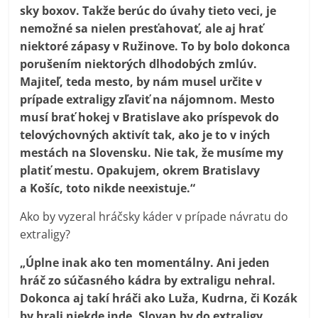
sky boxov. Takže berúc do úvahy tieto veci, je
nemožné sa nielen presťahovať, ale aj hrať
niektoré zápasy v Ružinove. To by bolo dokonca
porušením niektorých dlhodobých zmlúv.
Majiteľ, teda mesto, by nám musel určite v
prípade extraligy zľaviť na nájomnom. Mesto
musí brať hokej v Bratislave ako príspevok do
telovýchovných aktivít tak, ako je to v iných
mestách na Slovensku. Nie tak, že musíme my
platiť mestu. Opakujem, okrem Bratislavy
a Košíc, toto nikde neexistuje.“
Ako by vyzeral hráčsky káder v prípade návratu do
extraligy?
„Úplne inak ako ten momentálny. Ani jeden
hráč zo súčasného kádra by extraligu nehral.
Dokonca aj takí hráči ako Luža, Kudrna, či Kozák
by hrali niekde inde. Slovan by do extraligy