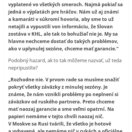
vyplatené vo všetkých smeroch. Najmä pokiaľ sa
jedná o výplatách pre hráčov. Nám už aj známi
a kamaráti v súkromí hovoria, aby sme to už
netajili a vypustili von informáciu, že Slovan
zostáva v KHL, ale tak to bohužiaľ nie je. My sa
hlavne nechceme dostať do takých problémov,
ako v uplynulej sezóne, chceme mať garancie.“
Podobný hazard, ak to tak môžeme nazvať, už teda
nepripustíte?
„Rozhodne nie. V prvom rade sa musíme snažiť
pokryť všetky záväzky z minulej sezóny. Je
známe, že nám vznikli problémy po neplnení si
záväzkov od ruského partnera. Preto chceme
mať naozaj garancie a sme veľmi opatrní. Na
papieri nemáme v tejto chvíli naozaj nič.
V Moskve sa Rusi tvárili, že všetko je hotové
a vybavené, ale nemáme nič v rukách a oficiálne