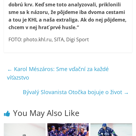
dobrú krv. Keď sme toto analyzovali, priklonili
sme sa k názoru, že pôjdeme iba dvoma cestami
a tou je KHL a naša extraliga. Ak do nej pôjdeme,
chcem v nej hrať prvé husle.“
FOTO: photo.khl.ru, SITA, Digi Sport
←
Karol Mészáros: Sme vďační za každé
víťazstvo
Bývalý Slovanista Otočka bojuje o život
→
You May Also Like