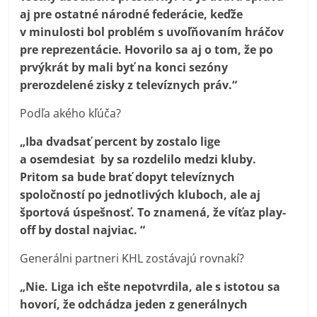
aj pre ostatné národné federácie, keďže
v minulosti bol problém s uvoľňovaním hráčov
pre reprezentácie. Hovorilo sa aj o tom, že po
prvýkrát by mali byť na konci sezóny
prerozdelené zisky z televíznych práv.“
Podľa akého kľúča?
„Iba dvadsať percent by zostalo lige
a osemdesiat by sa rozdelilo medzi kluby.
Pritom sa bude brať dopyt televíznych
spoločností po jednotlivých kluboch, ale aj
športová úspešnosť. To znamená, že víťaz play-
off by dostal najviac. “
Generálni partneri KHL zostávajú rovnakí?
„Nie. Liga ich ešte nepotvrdila, ale s istotou sa
hovorí, že odchádza jeden z generálnych