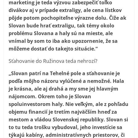
marketing je teda výzvou zabezpečiť toľko
divákov aj v prípade extraligy, ale cena lístkov
pôjde potom pochopiteľne výrazne dolu. Čiže ak
Slovan bude hrať extraligu, tak témy okolo
problému Slovana a haly sú na mieste, ale
vnímal by som to iba ako upozornenie, že sa
môžeme dostať do takejto situácie.“
Sťahovanie do Ružinova teda nehrozí?
„Slovan patrí na Tehelné pole a sťahovanie je
podľa môjho názoru vylúčené a nemožné. Hala
je krásna, ale aj drahá a my sme jej hlavným
nájomcom. Okrem toho je Slovan
spoluinvestorom haly. Nie veľkým, ale z pohľadu
objemu financií je tretím najväčším hneď za
mestom a vládou Slovenskej republiky. Slovan si
to tu teda trošku vybudoval, jeho investície sa
týkajú kabíny, administratívnych priestorov, či