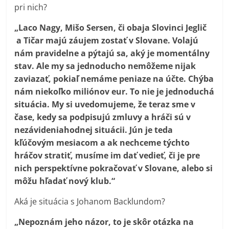
pri nich?
„Laco Nagy, Mišo Sersen, či obaja Slovinci Jeglič
a Tičar majú záujem zostať v Slovane. Volajú
nám pravidelne a pýtajú sa, aký je momentálny
stav. Ale my sa jednoducho nemôžeme nijak
zaviazať, pokiaľ nemáme peniaze na účte. Chýba
nám niekoľko miliónov eur. To nie je jednoduchá
situácia. My si uvedomujeme, že teraz sme v
čase, kedy sa podpisujú zmluvy a hráči sú v
nezávideniahodnej situácii. Jún je teda
kľúčovým mesiacom a ak nechceme týchto
hráčov stratiť, musíme im dať vedieť, či je pre
nich perspektívne pokračovať v Slovane, alebo si
môžu hľadať nový klub.“
Aká je situácia s Johanom Backlundom?
„Nepoznám jeho názor, to je skôr otázka na