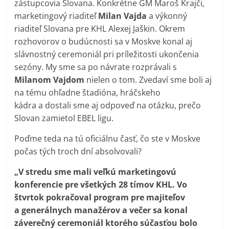
zástupcovia Slovana. Konkrétne GM Maroš Krajči,
marketingový riaditeľ
Milan Vajda
a výkonný
riaditeľ Slovana pre KHL Alexej Jaškin. Okrem
rozhovorov o budúcnosti sa v Moskve konal aj
slávnostný ceremoniál pri príležitosti ukončenia
sezóny. My sme sa po návrate rozprávali s
Milanom Vajdom
nielen o tom. Zvedaví sme boli aj
na tému ohľadne štadióna, hráčskeho
kádra a dostali sme aj odpoveď na otázku, prečo
Slovan zamietol EBEL ligu.
Poďme teda na tú oficiálnu časť, čo ste v Moskve
počas tých troch dní absolvovali?
„V stredu sme mali veľkú marketingovú
konferencie pre všetkých 28 tímov KHL. Vo
štvrtok pokračoval program pre majiteľov
a generálnych manažérov a večer sa konal
záverečný ceremoniál ktorého súčasťou bolo