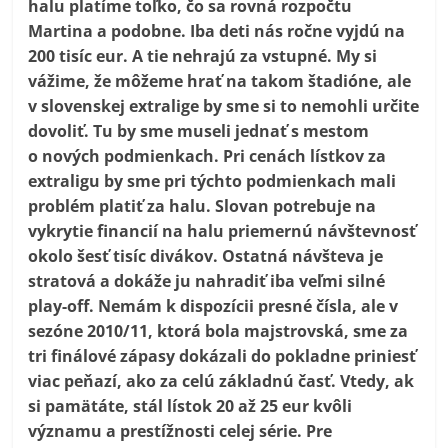
halu platíme toľko, čo sa rovná rozpočtu
Martina a podobne. Iba deti nás ročne vyjdú na
200 tisíc eur. A tie nehrajú za vstupné. My si
vážime, že môžeme hrať na takom štadióne, ale
v slovenskej extralige by sme si to nemohli určite
dovoliť. Tu by sme museli jednať s mestom
o nových podmienkach. Pri cenách lístkov za
extraligu by sme pri týchto podmienkach mali
problém platiť za halu. Slovan potrebuje na
vykrytie financií na halu priemernú návštevnosť
okolo šesť tisíc divákov. Ostatná návšteva je
stratová a dokáže ju nahradiť iba veľmi silné
play-off. Nemám k dispozícii presné čísla, ale v
sezóne 2010/11, ktorá bola majstrovská, sme za
tri finálové zápasy dokázali do pokladne priniesť
viac peňazí, ako za celú základnú časť. Vtedy, ak
si pamätáte, stál lístok 20 až 25 eur kvôli
významu a prestížnosti celej série. Pre