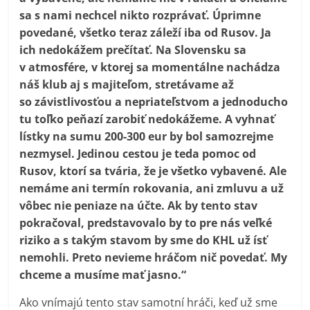
sa s nami nechcel nikto rozprávať. Úprimne
povedané, všetko teraz záleží iba od Rusov. Ja
ich nedokážem prečítať. Na Slovensku sa
v atmosfére, v ktorej sa momentálne nachádza
náš klub aj s majiteľom, stretávame až
so závistlivosťou a nepriateľstvom a jednoducho
tu toľko peňazí zarobiť nedokážeme. A vyhnať
lístky na sumu 200-300 eur by bol samozrejme
nezmysel. Jedinou cestou je teda pomoc od
Rusov, ktorí sa tvária, že je všetko vybavené. Ale
nemáme ani termín rokovania, ani zmluvu a už
vôbec nie peniaze na účte. Ak by tento stav
pokračoval, predstavovalo by to pre nás veľké
riziko a s takým stavom by sme do KHL už ísť
nemohli. Preto nevieme hráčom nič povedať. My
chceme a musíme mať jasno.“
Ako vnímajú tento stav samotní hráči, keď už sme