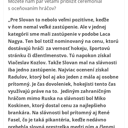
Môžete nám pár vetami priblížiť ceremoniál
s oceňovaním hráčov?
„Pre Slovan to nebolo veľmi pozitívne, keďže
v ňom nemal veľké zastúpenie. Ale v jednej
kategórii sme mali zastúpenie v podobe Laca
Nagya. Ten bol totiž nominovaný na cenu, ktorú
dostávajú hráči za vernosť hokeju, športovú
stránku či džentlmenstvo. Tú napokon získal
Viačeslav Kozlov. Takže Slovan mal na slávnosti
iba jedno zastúpenie. Najviac ocenení získal
Radulov, ktorý bol aj ako jeden z mála aj osobne
prítomný. Je čas dovoleniek, hokejisti tento čas
využívajú práve na to. Jediným zahraničným
hráčom mimo Ruska na slávnosti bol Miko
Koskinen, ktorý dostal cenu za najlepšieho
brankára. Na slávnosti bol prítomný aj René
Fasel, čo je taká pikantéria, keďže nedávno
prebehla slovná prestrelka medzi ním a členmi