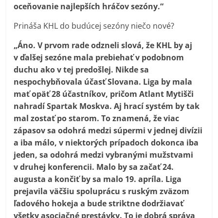
oceňovanie najlepších hráčov sezóny.“
Prináša KHL do budúcej sezóny niečo nové?
„Áno. V prvom rade odzneli slová, že KHL by aj
v ďalšej sezóne mala prebiehať v podobnom
duchu ako v tej predošlej. Nikde sa
nespochybňovala účasť Slovana. Liga by mala
mať opäť 28 účastníkov, pričom Atlant Mytišči
nahradí Spartak Moskva. Aj hrací systém by tak
mal zostať po starom. To znamená, že viac
zápasov sa odohrá medzi súpermi v jednej divízii
a iba málo, v niektorých prípadoch dokonca iba
jeden, sa odohrá medzi vybranými mužstvami
v druhej konferencii. Malo by sa začať 24.
augusta a končiť by sa malo 19. apríla. Liga
prejavila väčšiu spoluprácu s ruským zväzom
ľadového hokeja a bude striktne dodržiavať
všetky asociačné prestávky. To je dobrá správa