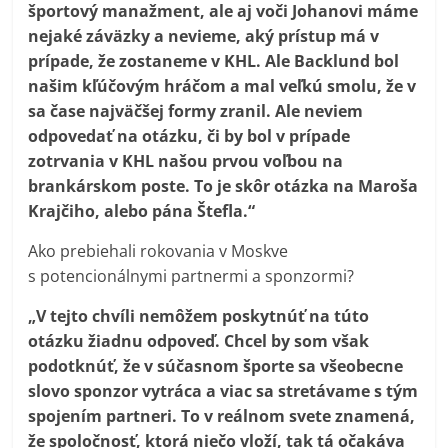
športový manažment, ale aj voči Johanovi máme
nejaké záväzky a nevieme, aký prístup má v
prípade, že zostaneme v KHL. Ale Backlund bol
našim kľúčovým hráčom a mal veľkú smolu, že v
sa čase najväčšej formy zranil. Ale neviem
odpovedať na otázku, či by bol v prípade
zotrvania v KHL našou prvou voľbou na
brankárskom poste. To je skôr otázka na Maroša
Krajčiho, alebo pána Štefla.“
Ako prebiehali rokovania v Moskve
s potencionálnymi partnermi a sponzormi?
„V tejto chvíli nemôžem poskytnúť na túto
otázku žiadnu odpoveď. Chcel by som však
podotknúť, že v súčasnom športe sa všeobecne
slovo sponzor vytráca a viac sa stretávame s tým
spojením partneri. To v reálnom svete znamená,
že spoločnosť, ktorá niečo vloží, tak tá očakáva