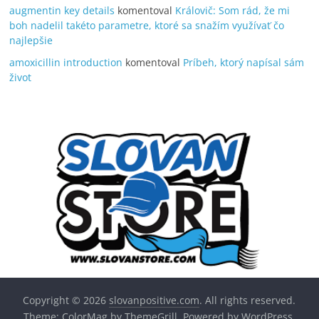
augmentin key details
komentoval
Královič: Som rád, že mi
boh nadelil takéto parametre, ktoré sa snažím využívať čo
najlepšie
amoxicillin introduction
komentoval
Príbeh, ktorý napísal sám
život
Copyright © 2026
slovanpositive.com
. All rights reserved.
Theme:
ColorMag
by ThemeGrill. Powered by
WordPress
.