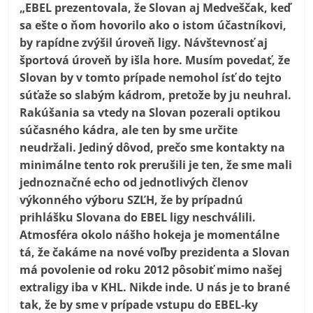
„EBEL prezentovala, že Slovan aj Medveščak, keď
sa ešte o ňom hovorilo ako o istom účastníkovi,
by rapídne zvýšil úroveň ligy. Návštevnosť aj
športová úroveň by išla hore. Musím povedať, že
Slovan by v tomto prípade nemohol ísť do tejto
súťaže so slabým kádrom, pretože by ju neuhral.
Rakúšania sa vtedy na Slovan pozerali optikou
súčasného kádra, ale ten by sme určite
neudržali. Jediný dôvod, prečo sme kontakty na
minimálne tento rok prerušili je ten, že sme mali
jednoznačné echo od jednotlivých členov
výkonného výboru SZĽH, že by prípadnú
prihlášku Slovana do EBEL ligy neschválili.
Atmosféra okolo nášho hokeja je momentálne
tá, že čakáme na nové voľby prezidenta a Slovan
má povolenie od roku 2012 pôsobiť mimo našej
extraligy iba v KHL. Nikde inde. U nás je to brané
tak, že by sme v prípade vstupu do EBEL-ky