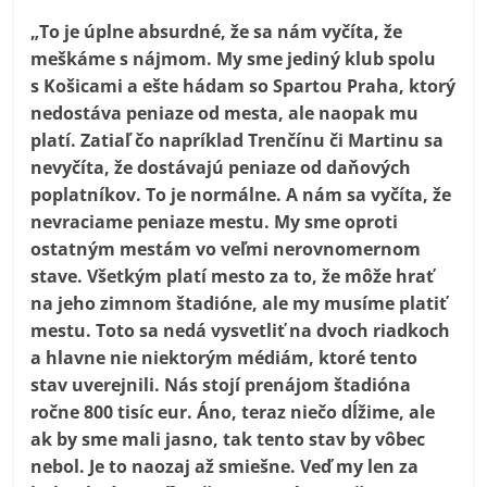
„To je úplne absurdné, že sa nám vyčíta, že
meškáme s nájmom. My sme jediný klub spolu
s Košicami a ešte hádam so Spartou Praha, ktorý
nedostáva peniaze od mesta, ale naopak mu
platí. Zatiaľ čo napríklad Trenčínu či Martinu sa
nevyčíta, že dostávajú peniaze od daňových
poplatníkov. To je normálne. A nám sa vyčíta, že
nevraciame peniaze mestu. My sme oproti
ostatným mestám vo veľmi nerovnomernom
stave. Všetkým platí mesto za to, že môže hrať
na jeho zimnom štadióne, ale my musíme platiť
mestu. Toto sa nedá vysvetliť na dvoch riadkoch
a hlavne nie niektorým médiám, ktoré tento
stav uverejnili. Nás stojí prenájom štadióna
ročne 800 tisíc eur. Áno, teraz niečo dĺžime, ale
ak by sme mali jasno, tak tento stav by vôbec
nebol. Je to naozaj až smiešne. Veď my len za