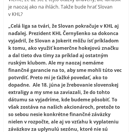
je naozaj ako na ihlách. Takže bude hrať Slovan
v KHL?
„Celá liga sa tvári, že Slovan pokračuje v KHL aj
naďalej. Prezident KHL Černyšenko sa dokonca
vyjadril, že Slovan a Jokerit môžu ísť príkladom
k tomu, ako využiť komerčne hokejovú značku
a dal tieto dva tímy za príklad aj ostatným
ruským klubom. Ale my naozaj nemáme
finančné garancie na to, aby sme mohli túto vec
potvrdiť. Preto mi je ťažké povedať, ako to
dopadne. Ale 18. júna je žrebovanie slovenskej
extraligy a my sme sa zaviazali, že do tohto
dátumu sa vyjadríme, kde budeme pôsobiť. To
však zostáva na našich akcionároch, pretože to
so sebou nesie konkrétne finančné záväzky
nielen v rozpočte, ale aj vo vzťahu k vyplateniu
záväzkov za uplynulú sezónu, ktoré nie sú