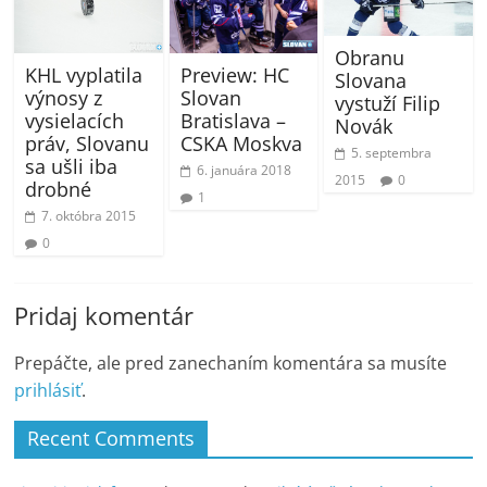
Obranu
Preview: HC
KHL vyplatila
Slovana
Slovan
výnosy z
vystuží Filip
Bratislava –
vysielacích
Novák
CSKA Moskva
práv, Slovanu
5. septembra
sa ušli iba
6. januára 2018
2015
0
drobné
1
7. októbra 2015
0
Pridaj komentár
Prepáčte, ale pred zanechaním komentára sa musíte
prihlásiť
.
Recent Comments