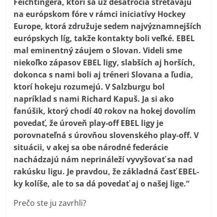
Feichtingera, ktorí sa už desaťročia stretávajú
na európskom fóre v rámci iniciatívy Hockey
Europe, ktorá združuje sedem najvýznamnejších
európskych líg, takže kontakty boli veľké. EBEL
mal eminentný záujem o Slovan. Videli sme
niekoľko zápasov EBEL ligy, slabších aj horších,
dokonca s nami boli aj tréneri Slovana a ľudia,
ktorí hokeju rozumejú. V Salzburgu bol
napríklad s nami Richard Kapuš. Ja si ako
fanúšik, ktorý chodí 40 rokov na hokej dovolím
povedať, že úroveň play-off EBEL ligy je
porovnateľná s úrovňou slovenského play-off. V
situácii, v akej sa obe národné federácie
nachádzajú nám neprináleží vyvyšovať sa nad
rakúsku ligu. Je pravdou, že základná časť EBEL-
ky kolíše, ale to sa dá povedať aj o našej lige.“
Prečo ste ju zavrhli?