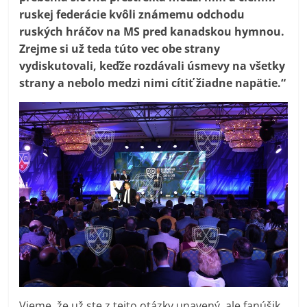
ruskej federácie kvôli známemu odchodu
ruských hráčov na MS pred kanadskou hymnou.
Zrejme si už teda túto vec obe strany
vydiskutovali, keďže rozdávali úsmevy na všetky
strany a nebolo medzi nimi cítiť žiadne napätie.“
Vieme, že už ste z tejto otázky unavený, ale fanúšik