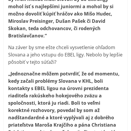
mohol ísť s najlepšími juniormi a mohol by si
možno dovoliť kúpiť hráčov ako Mišo Hudec,
Miroslav Preisinger, Dušan Pašek či David
Skokan, teda odchovancov, či rodených
Bratislavčanov.“
Na záver by sme ešte chceli vysvetlenie ohľadom
Slovana a jeho vstupu do EBEL ligy. Nebolo by lepšie
pôsobiť v tejto súťaži?
„Jednoznačne môžem potvrdiť, že od momentu,
kedy začali problémy Slovana v KHL, boli
kontakty s EBEL ligou na úrovni prezidenta
riaditeľa rakúskeho hokejového zväzu a
spoločnosti, ktorá ju riadi. Boli to veľmi
korektné rozhovory, povedal by som až
nadštandardné a ktoré vyplývali aj z dobrého
priateľstva Maroša Krajčiho a pána Christiana