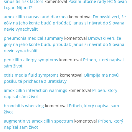
sinusitis risk factors
komentoval
Posilní útočné rady HC Slovan
Logan Nijhoff?
amoxicillin nausea and diarrhea
komentoval
Dmowski verí, že
góly na jeho konte budú pribúdať, Janus si návrat do Slovana
nevie vynachváliť
pneumonia medical summary
komentoval
Dmowski verí, že
góly na jeho konte budú pribúdať, Janus si návrat do Slovana
nevie vynachváliť
penicillin allergy symptoms
komentoval
Príbeh, ktorý napísal
sám život
otitis media fluid symptoms
komentoval
Olimpija má novú
posilu, tá prichádza z Bratislavy
amoxicillin interaction warnings
komentoval
Príbeh, ktorý
napísal sám život
bronchitis wheezing
komentoval
Príbeh, ktorý napísal sám
život
augmentin vs amoxicillin spectrum
komentoval
Príbeh, ktorý
napísal sám život