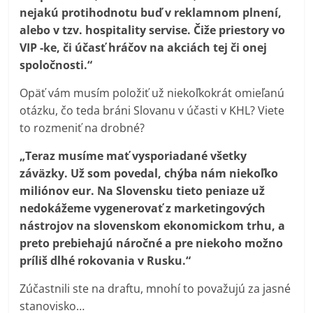
nejakú protihodnotu buď v reklamnom plnení,
alebo v tzv. hospitality servise. Čiže priestory vo
VIP -ke, či účasť hráčov na akciách tej či onej
spoločnosti.“
Opäť vám musím položiť už niekoľkokrát omieľanú
otázku, čo teda bráni Slovanu v účasti v KHL? Viete
to rozmeniť na drobné?
„Teraz musíme mať vysporiadané všetky
záväzky. Už som povedal, chýba nám niekoľko
miliónov eur. Na Slovensku tieto peniaze už
nedokážeme vygenerovať z marketingových
nástrojov na slovenskom ekonomickom trhu, a
preto prebiehajú náročné a pre niekoho možno
príliš dlhé rokovania v Rusku.“
Zúčastnili ste na draftu, mnohí to považujú za jasné
stanovisko…