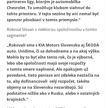
partnerov ligy, ktorým je automobilka
Chevrolet. To umožňuje klubom siahnuť do
tohto priestoru. V tejto sezóne by ani nemal byť
sponzor pôsobiaci v tomto priemysle.“
Rokoval Slovan s niektorou spoločnosťou v tomto
segmente?
„Rokovali sme s KIA Motors Slovensko aj ŠKODA
auto. Uvidíme, či sa dohodneme a na akej výške.
Mohlo by to byť ešte tento rok, čo je výborné,
lebo obe spoločnosti majú svoje rozpočty
v tomto smere naplnené. Ale opakujem už
povedané, tieto peniaze ani zďaleka nestačia na
to, aby dofinancovali celý rozpočet, takéto
objemy sa na Slovensku nezarábajú. Sú
podstatne nižšie ako v Rusku, alebo v ostatných
krajinách.“