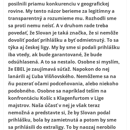
posilnili priamu konkurenciu v geografickej
rovine. My tento názor berieme za legitímny a
transparentný a rozumieme mu. Rozhodli sme
sa proti nemu neísť. A v druhom rade treba
povedať, že Slovan je taká značka, že si nemôže
dovoliť podať prihlášku a byť odmietnutý. To sa
týka aj českej ligy. My by sme si podali prihlášku
iba vtedy, ak bude garantované, že bude
odsúhlasená. A to sa nestalo. Osobne si myslím,
že EBEL je zaujímavá súťaž. Napokon do nej
lanárili aj Ľuba Višňovského. Nemôžeme sa na
ňu pozerať očami podceňovania, alebo niekoho
podobného. Osobne sa napríklad teším na
konfrontáciu Košíc s Klagenfurtom v Lige
majstrov. Naša účasť v nej je však teraz
nemožná a predstavte si, že by Slovan podal
prihlášku, bola by zamietnutá a potom by sme
sa prihlásili do extraligy. To by naozaj nerobilo