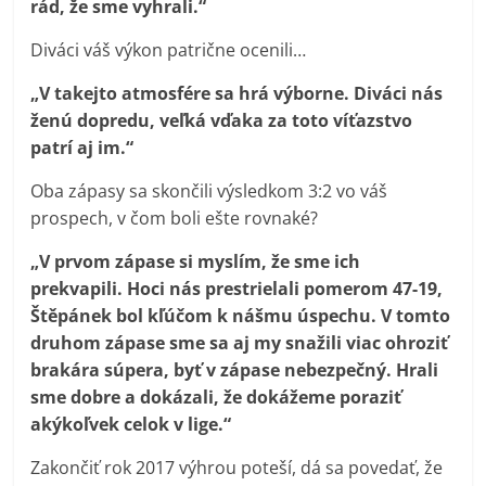
rád, že sme vyhrali.“
Diváci váš výkon patrične ocenili…
„V takejto atmosfére sa hrá výborne. Diváci nás
ženú dopredu, veľká vďaka za toto víťazstvo
patrí aj im.“
Oba zápasy sa skončili výsledkom 3:2 vo váš
prospech, v čom boli ešte rovnaké?
„V prvom zápase si myslím, že sme ich
prekvapili. Hoci nás prestrielali pomerom 47-19,
Štěpánek bol kľúčom k nášmu úspechu. V tomto
druhom zápase sme sa aj my snažili viac ohroziť
brakára súpera, byť v zápase nebezpečný. Hrali
sme dobre a dokázali, že dokážeme poraziť
akýkoľvek celok v lige.“
Zakončiť rok 2017 výhrou poteší, dá sa povedať, že