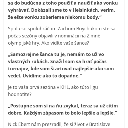
sa do budúcna z toho poučiť a naučiť ako vonku
vyhrávať. Dokázali sme to v Helsinkách, verím,
že ešte vonku zoberieme niekomu body.“
Spolu so spoluhráčom Zachom Boychukom ste sa
počas sezóny objavili v nominácii na Zimné
olympijské hry. Ako vidíte vaše šance?
„Samozrejme šanca tu je, nemám to už vo
vlastných rukách. Snažil som sa hrať počas
turnajov, kde som štartoval najlepšie ako som
vedel. Uvidíme ako to dopadne.“
Je to vaša prvá sezóna v KHL, ako túto ligu
hodnotíte?
„Postupne som si na ňu zvykal, teraz sa už cítim
dobre. Každým zápasom to bolo lepšie a lepšie.“
Nick Ebert nám prezradil, že si život v Bratislave