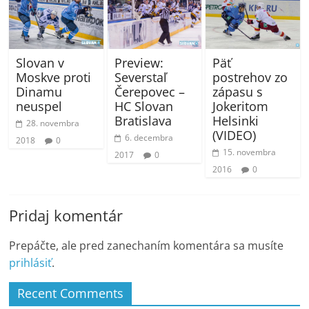
Slovan v
Preview:
Päť
Moskve proti
Severstaľ
postrehov zo
Dinamu
Čerepovec –
zápasu s
neuspel
HC Slovan
Jokeritom
Bratislava
Helsinki
28. novembra
(VIDEO)
6. decembra
2018
0
15. novembra
2017
0
2016
0
Pridaj komentár
Prepáčte, ale pred zanechaním komentára sa musíte
prihlásiť
.
Recent Comments