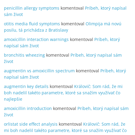
penicillin allergy symptoms
komentoval
Príbeh, ktorý napísal
sám život
otitis media fluid symptoms
komentoval
Olimpija má novú
posilu, tá prichádza z Bratislavy
amoxicillin interaction warnings
komentoval
Príbeh, ktorý
napísal sám život
bronchitis wheezing
komentoval
Príbeh, ktorý napísal sám
život
augmentin vs amoxicillin spectrum
komentoval
Príbeh, ktorý
napísal sám život
augmentin key details
komentoval
Královič: Som rád, že mi
boh nadelil takéto parametre, ktoré sa snažím využívať čo
najlepšie
amoxicillin introduction
komentoval
Príbeh, ktorý napísal sám
život
orlistat side effect analysis
komentoval
Královič: Som rád, že
mi boh nadelil takéto parametre, ktoré sa snažím využívať čo