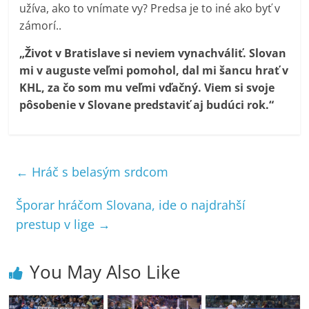
užíva, ako to vnímate vy? Predsa je to iné ako byť v
zámorí..
„Život v Bratislave si neviem vynachváliť. Slovan
mi v auguste veľmi pomohol, dal mi šancu hrať v
KHL, za čo som mu veľmi vďačný. Viem si svoje
pôsobenie v Slovane predstaviť aj budúci rok.“
←
Hráč s belasým srdcom
Šporar hráčom Slovana, ide o najdrahší
prestup v lige
→
You May Also Like