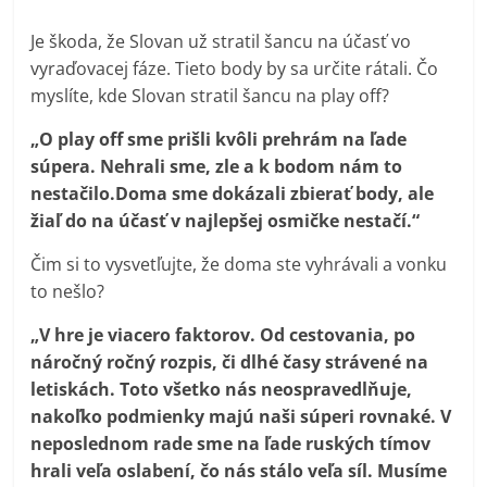
Je škoda, že Slovan už stratil šancu na účasť vo
vyraďovacej fáze. Tieto body by sa určite rátali. Čo
myslíte, kde Slovan stratil šancu na play off?
„O play off sme prišli kvôli prehrám na ľade
súpera. Nehrali sme, zle a k bodom nám to
nestačilo.Doma sme dokázali zbierať body, ale
žiaľ do na účasť v najlepšej osmičke nestačí.“
Čim si to vysvetľujte, že doma ste vyhrávali a vonku
to nešlo?
„V hre je viacero faktorov. Od cestovania, po
náročný ročný rozpis, či dlhé časy strávené na
letiskách. Toto všetko nás neospravedlňuje,
nakoľko podmienky majú naši súperi rovnaké. V
neposlednom rade sme na ľade ruských tímov
hrali veľa oslabení, čo nás stálo veľa síl. Musíme