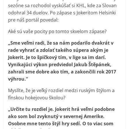
sezóne sa rozhodol vyskúšať si KHL, kde za Slovan
odohral 34 duelov. Po zápase s Jokeritom Helsinki
pre náš portál povedal:
Aké sú vaše pocity po tomto skvelom zápase?
„Sme veľmi radi, že sa nám podarilo dvakrát v
rade vyhrať a zdolať takého súpera akým je
Jokerit. Je to špičkový tím, v lige sa im darí.
Vynikajúci výkon predviedol Jakub Štěpánek,
zahrali sme dobre ako tím, a zakončili rok 2017
výhrou.“
Myslíte, že je veľký rozdiel medzi ruským štýlom a
fínskou hokejovou školou?
„Určite tu rozdiel je. Jokerit hrá veľmi podobne
ako som bol zvyknutý v severnej Amerike.
Osobne mne tento štýl hry sedí. O to viac som