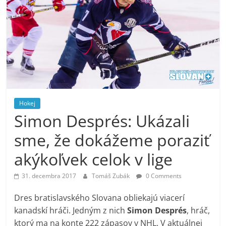
Hokej
Simon Després: Ukázali
sme, že dokážeme poraziť
akýkoľvek celok v lige
31. decembra 2017
Tomáš Zubák
0 Comments
Dres bratislavského Slovana obliekajú viacerí
kanadskí hráči. Jedným z nich
Simon Després
, hráč,
ktorý ma na konte 222 zápasov v NHL. V aktuálnej