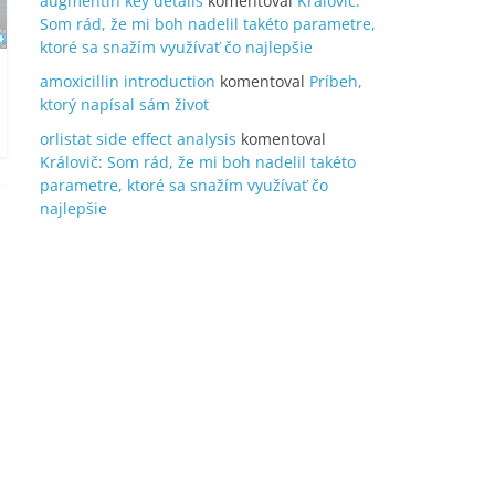
augmentin key details
komentoval
Královič:
Som rád, že mi boh nadelil takéto parametre,
ktoré sa snažím využívať čo najlepšie
amoxicillin introduction
komentoval
Príbeh,
ktorý napísal sám život
orlistat side effect analysis
komentoval
Královič: Som rád, že mi boh nadelil takéto
parametre, ktoré sa snažím využívať čo
najlepšie