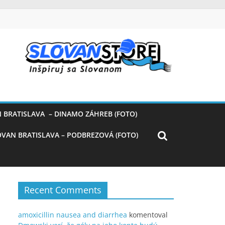
 BRATISLAVA – DINAMO ZÁHREB (FOTO)
OVAN BRATISLAVA – PODBREZOVÁ (FOTO)
Recent Comments
amoxicillin nausea and diarrhea
komentoval