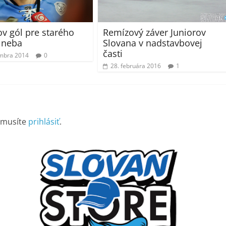
v gól pre starého
Remízový záver Juniorov
 neba
Slovana v nadstavbovej
časti
mbra 2014
0
28. februára 2016
1
 musíte
prihlásiť
.