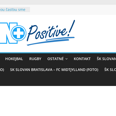
rnou časťou sme
ana teší, chce
sťou tímového
com
belasých
 (VIDEO)
kali prvenstvo
enom
naji
HOKEJBAL
RUGBY
OSTATNÉ
KONTAKT
ŠK SLOVAN
azstvo nad
O)
SK SLOVAN BRATISLAVA – FC MIDTJYLLAND (FOTO)
ŠK SL