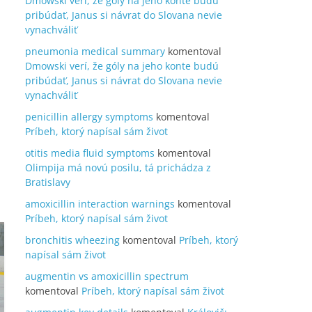
Dmowski verí, že góly na jeho konte budú
pribúdať, Janus si návrat do Slovana nevie
vynachváliť
pneumonia medical summary
komentoval
Dmowski verí, že góly na jeho konte budú
pribúdať, Janus si návrat do Slovana nevie
vynachváliť
penicillin allergy symptoms
komentoval
Príbeh, ktorý napísal sám život
otitis media fluid symptoms
komentoval
Olimpija má novú posilu, tá prichádza z
Bratislavy
amoxicillin interaction warnings
komentoval
Príbeh, ktorý napísal sám život
bronchitis wheezing
komentoval
Príbeh, ktorý
napísal sám život
augmentin vs amoxicillin spectrum
komentoval
Príbeh, ktorý napísal sám život