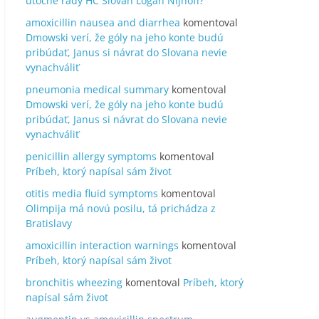
útočné rady HC Slovan Logan Nijhoff?
amoxicillin nausea and diarrhea
komentoval
Dmowski verí, že góly na jeho konte budú
pribúdať, Janus si návrat do Slovana nevie
vynachváliť
pneumonia medical summary
komentoval
Dmowski verí, že góly na jeho konte budú
pribúdať, Janus si návrat do Slovana nevie
vynachváliť
penicillin allergy symptoms
komentoval
Príbeh, ktorý napísal sám život
otitis media fluid symptoms
komentoval
Olimpija má novú posilu, tá prichádza z
Bratislavy
amoxicillin interaction warnings
komentoval
Príbeh, ktorý napísal sám život
bronchitis wheezing
komentoval
Príbeh, ktorý
napísal sám život