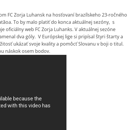
om FC Zorja Luhansk na hosťovaní brazílskeho 23-ročného
tãoa. To by malo platiť do konca aktuálnej sezóny, s
e oficiálny web FC Zorja Luhanks. V aktuálnej sezóne
enal dva góly. V Európskej lige si pripísal štyri štarty a
žitosť ukázať svoje kvality a pomôcť Slovanu v boji o titul.
ou náskok osem bodov.