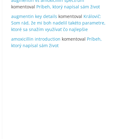
augmentin vs amoxicillin spectrum
komentoval
Príbeh, ktorý napísal sám život
augmentin key details
komentoval
Královič:
Som rád, že mi boh nadelil takéto parametre,
ktoré sa snažím využívať čo najlepšie
amoxicillin introduction
komentoval
Príbeh,
ktorý napísal sám život