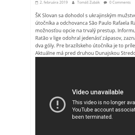
2. februára 2019
Tomáš Zubák
0 Comments
ŠK Slovan sa dohodol s ukrajinským mužstv
útočníka a odchovanca São Paulo Rafaela Ra
možnosťou opcie na trvalý prestup. Informuj
Ratão v lige odohral jedenásť zápasov, zaznam
dva góly. Pre brazílskeho útočníka je to príle
Aktuálne má pred druhou Dunajskou Stred