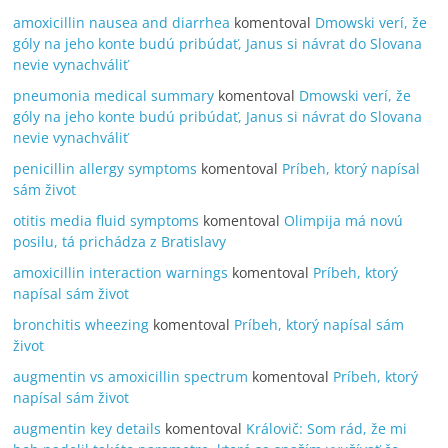
amoxicillin nausea and diarrhea
komentoval
Dmowski verí, že
góly na jeho konte budú pribúdať, Janus si návrat do Slovana
nevie vynachváliť
pneumonia medical summary
komentoval
Dmowski verí, že
góly na jeho konte budú pribúdať, Janus si návrat do Slovana
nevie vynachváliť
penicillin allergy symptoms
komentoval
Príbeh, ktorý napísal
sám život
otitis media fluid symptoms
komentoval
Olimpija má novú
posilu, tá prichádza z Bratislavy
amoxicillin interaction warnings
komentoval
Príbeh, ktorý
napísal sám život
bronchitis wheezing
komentoval
Príbeh, ktorý napísal sám
život
augmentin vs amoxicillin spectrum
komentoval
Príbeh, ktorý
napísal sám život
augmentin key details
komentoval
Královič: Som rád, že mi