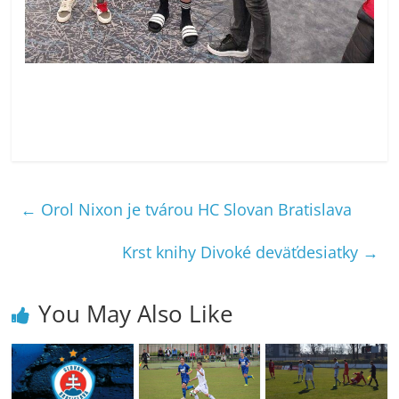
←
Orol Nixon je tvárou HC Slovan Bratislava
Krst knihy Divoké deväťdesiatky
→
You May Also Like