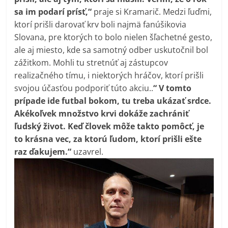
sa im podarí prísť,“
praje si Kramarič. Medzi ľuďmi,
ktorí prišli darovať krv boli najmä fanúšikovia
Slovana, pre ktorých to bolo nielen šľachetné gesto,
ale aj miesto, kde sa samotný odber uskutočnil bol
zážitkom. Mohli tu stretnúť aj zástupcov
realizačného tímu, i niektorých hráčov, ktorí prišli
svojou účasťou podporiť túto akciu..
“ V tomto
prípade ide futbal bokom, tu treba ukázať srdce.
Akékoľvek množstvo krvi dokáže zachrániť
ľudský život. Keď človek môže takto pomôcť, je
to krásna vec, za ktorú ľudom, ktorí prišli ešte
raz ďakujem.“
uzavrel.