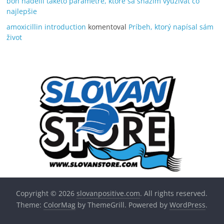
boh nadelil takéto parametre, ktoré sa snažím využívať čo
najlepšie
amoxicillin introduction
komentoval
Príbeh, ktorý napísal sám
život
Copyright © 2026
slovanpositive.com
. All rights reserved.
Theme:
ColorMag
by ThemeGrill. Powered by
WordPress
.