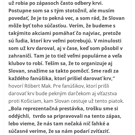
už robia po zápasoch často odbery krvi.
Postupne som sa s tým stotožnil, ale musím
povedať, že je to pekná vec, a som rád, že Slovan
môže byť toho súčasťou. Verím, že budeme s
takýmito akciami pomáhať čo najviac, pretože
sú ľudia, ktorí krv veľmi potrebujú. V minulosti
som už krv daroval, aj v čase, keď som pôsobil v
zahraničí. Tam je to tiež veľmi populárne a veľa
klubov to robí. Teším sa, že to organizuje aj
Slovan, snažíme sa takto pomôcť.
Sme radi za
každého fanúšika, ktorí prišiel darovať krv,“
hovorí Róbert Mak. Pre fanúšikov, ktorí prišli
darovať krv bude pekným darčekom aj víťazstva
proti Košiciam, kam Slovan cestuje už tento piatok.
„Bola reprezentačná prestávka, trošku sme si
oddýchli, tvrdo sa pripravovali na tento zápas,
lebo vieme, že nás tam nečaká nič ľahké a
súčasné veríme, že sa nám podarí zvíťaziť.