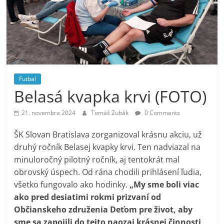
Futbal
Belasá kvapka krvi (FOTO)
21. novembra 2024
Tomáš Zubák
0 Comments
ŠK Slovan Bratislava zorganizoval krásnu akciu, už
druhý ročník Belasej kvapky krvi. Ten nadviazal na
minuloročný pilotný ročník, aj tentokrát mal
obrovský úspech. Od rána chodili prihlásení ľudia,
všetko fungovalo ako hodinky.
„My sme boli viac
ako pred desiatimi rokmi prizvaní od
Občianskeho združenia Deťom pre život, aby
sme sa zapojili do tejto naozaj krásnej činnosti,