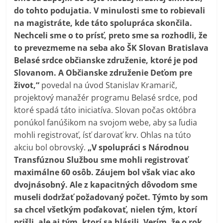
do tohto podujatia. V minulosti sme to robievali
na magistráte, kde táto spolupráca skončila.
Nechceli sme o to prísť, preto sme sa rozhodli, že
to prevezmeme na seba ako ŠK Slovan Bratislava
Belasé srdce občianske združenie, ktoré je pod
Slovanom. A Občianske združenie Deťom pre
život,“
povedal na úvod Stanislav Kramarič,
projektový manažér programu Belasé srdce, pod
ktoré spadá táto iniciatíva. Slovan počas októbra
ponúkol fanúšikom na svojom webe, aby sa ľudia
mohli registrovať, ísť darovať krv. Ohlas na túto
akciu bol obrovský.
„V spolupráci s Národnou
Transfúznou Službou sme mohli registrovať
maximálne 60 osôb. Záujem bol však viac ako
dvojnásobný. Ale z kapacitných dôvodom sme
museli dodržať požadovaný počet. Týmto by som
sa chcel všetkým poďakovať, nielen tým, ktorí
prišli, ale aj tým, ktorí sa hlásili. Verím, že o rok