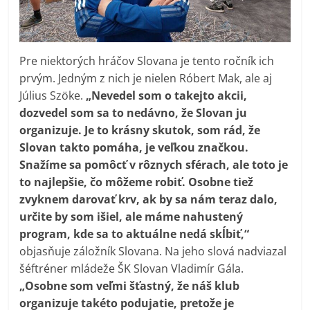
Pre niektorých hráčov Slovana je tento ročník ich
prvým. Jedným z nich je nielen Róbert Mak, ale aj
Július Szöke.
„Nevedel som o takejto akcii,
dozvedel som sa to nedávno, že Slovan ju
organizuje. Je to krásny skutok, som rád, že
Slovan takto pomáha, je veľkou značkou.
Snažíme sa pomôcť v rôznych sférach, ale toto je
to najlepšie, čo môžeme robiť. Osobne tiež
zvyknem darovať krv, ak by sa nám teraz dalo,
určite by som išiel, ale máme nahustený
program, kde sa to aktuálne nedá skĺbiť,“
objasňuje záložník Slovana. Na jeho slová nadviazal
šéftréner mládeže ŠK Slovan Vladimír Gála.
„Osobne som veľmi šťastný, že náš klub
organizuje takéto podujatie, pretože je