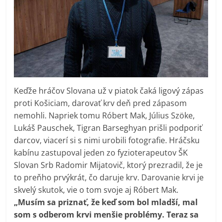
Keďže hráčov Slovana už v piatok čaká ligový zápas
proti Košiciam, darovať krv deň pred zápasom
nemohli. Napriek tomu Róbert Mak, Július Szöke,
Lukáš Pauschek, Tigran Barseghyan prišli podporiť
darcov, viacerí si s nimi urobili fotografie. Hráčsku
kabínu zastupoval jeden zo fyzioterapeutov ŠK
Slovan Srb Radomir Mijatovič, ktorý prezradil, že je
to preňho prvýkrát, čo daruje krv. Darovanie krvi je
skvelý skutok, vie o tom svoje aj Róbert Mak.
„Musím sa priznať, že keď som bol mladší, mal
som s odberom krvi menšie problémy. Teraz sa