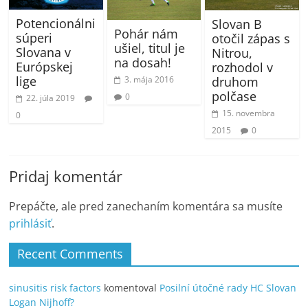
Potencionálni
Slovan B
Pohár nám
súperi
otočil zápas s
ušiel, titul je
Slovana v
Nitrou,
na dosah!
Európskej
rozhodol v
lige
druhom
3. mája 2016
polčase
0
22. júla 2019
15. novembra
0
2015
0
Pridaj komentár
Prepáčte, ale pred zanechaním komentára sa musíte
prihlásiť
.
Recent Comments
sinusitis risk factors
komentoval
Posilní útočné rady HC Slovan
Logan Nijhoff?