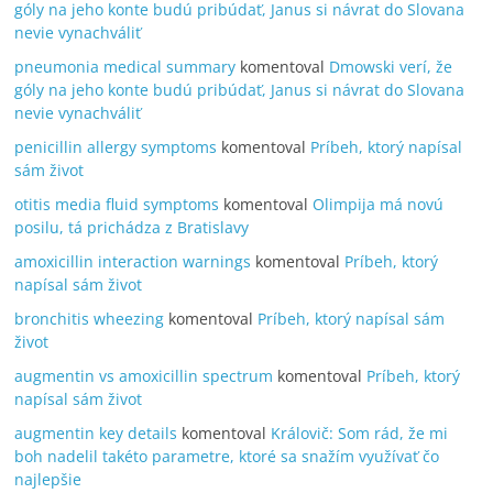
góly na jeho konte budú pribúdať, Janus si návrat do Slovana
nevie vynachváliť
pneumonia medical summary
komentoval
Dmowski verí, že
góly na jeho konte budú pribúdať, Janus si návrat do Slovana
nevie vynachváliť
penicillin allergy symptoms
komentoval
Príbeh, ktorý napísal
sám život
otitis media fluid symptoms
komentoval
Olimpija má novú
posilu, tá prichádza z Bratislavy
amoxicillin interaction warnings
komentoval
Príbeh, ktorý
napísal sám život
bronchitis wheezing
komentoval
Príbeh, ktorý napísal sám
život
augmentin vs amoxicillin spectrum
komentoval
Príbeh, ktorý
napísal sám život
augmentin key details
komentoval
Královič: Som rád, že mi
boh nadelil takéto parametre, ktoré sa snažím využívať čo
najlepšie