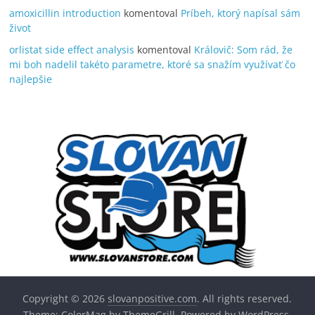
amoxicillin introduction
komentoval
Príbeh, ktorý napísal sám
život
orlistat side effect analysis
komentoval
Královič: Som rád, že
mi boh nadelil takéto parametre, ktoré sa snažím využívať čo
najlepšie
Copyright © 2026
slovanpositive.com
. All rights reserved.
Theme:
ColorMag
by ThemeGrill. Powered by
WordPress
.