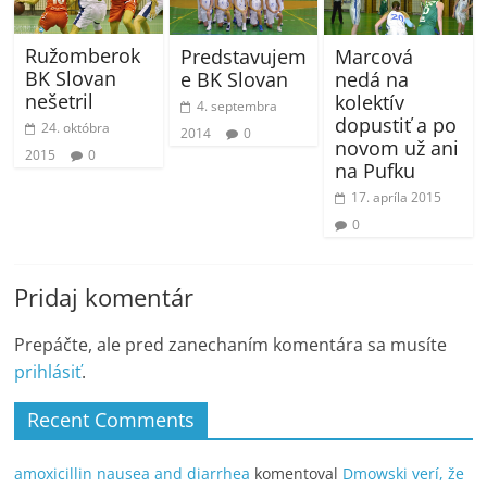
Ružomberok
Predstavujem
Marcová
BK Slovan
e BK Slovan
nedá na
nešetril
kolektív
4. septembra
dopustiť a po
24. októbra
2014
0
novom už ani
2015
0
na Pufku
17. apríla 2015
0
Pridaj komentár
Prepáčte, ale pred zanechaním komentára sa musíte
prihlásiť
.
Recent Comments
amoxicillin nausea and diarrhea
komentoval
Dmowski verí, že