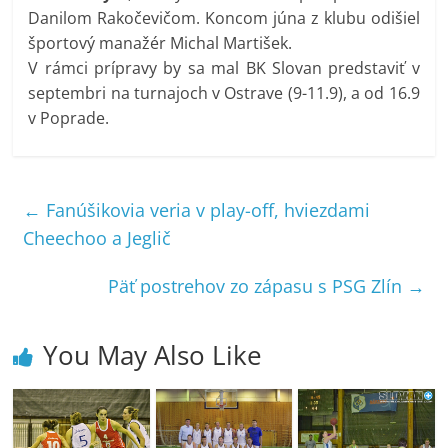
Danilom Rakočevičom. Koncom júna z klubu odišiel
športový manažér Michal Martišek.
V rámci prípravy by sa mal BK Slovan predstaviť v
septembri na turnajoch v Ostrave (9-11.9), a od 16.9
v Poprade.
←
Fanúšikovia veria v play-off, hviezdami
Cheechoo a Jeglič
Päť postrehov zo zápasu s PSG Zlín
→
You May Also Like