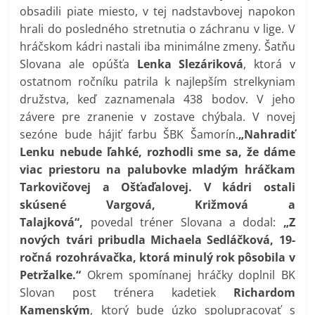
obsadili piate miesto, v tej nadstavbovej napokon
hrali do posledného stretnutia o záchranu v lige. V
hráčskom kádri nastali iba minimálne zmeny. Šatňu
Slovana ale opúšťa
Lenka Slezáriková
, ktorá v
ostatnom ročníku patrila k najlepším strelkyniam
družstva, keď zaznamenala 438 bodov. V jeho
závere pre zranenie v zostave chýbala. V novej
sezóne bude hájiť farbu ŠBK Šamorín.
„Nahradiť
Lenku nebude ľahké, rozhodli sme sa, že dáme
viac priestoru na palubovke mladým hráčkam
Tarkovičovej a Ošťaďalovej. V kádri ostali
skúsené Vargová, Križmová a
Talajková“,
povedal tréner Slovana a dodal:
„Z
nových tvári pribudla Michaela Sedláčková, 19-
ročná rozohrávačka, ktorá minulý rok pôsobila v
Petržalke.“
Okrem spomínanej hráčky doplnil BK
Slovan post trénera kadetiek
Richardom
Kamenským
, ktorý bude úzko spolupracovať s