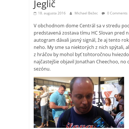
Jeglič
18. augusta 2016
Michael Bežec
0 Comments
V obchodnom dome Centrál sa v stredu podv
predstavená zostava tímu HC Slovan pred n
autogram dávali jasný signál, že aj tento 
neho. My sme sa niektorých z nich spýtali,
z hráčov by mohol byť tohtoročnou hviezdo
najčastejšie objavil Jonathan Cheechoo, no d
sezónu.