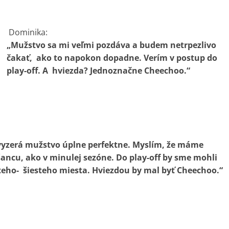
Dominika:
„Mužstvo sa mi veľmi pozdáva a budem netrpezlivo
čakať, ako to napokon dopadne. Verím v postup do
play-off. A hviezda? Jednoznačne Cheechoo.“
vyzerá mužstvo úplne perfektne. Myslím, že máme
ancu, ako v minulej sezóne. Do play-off by sme mohli
ateho- šiesteho miesta. Hviezdou by mal byť Cheechoo.“