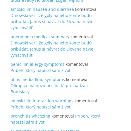
útočné rady HC Slovan Logan Nijhoff?
amoxicillin nausea and diarrhea
komentoval
Dmowski verí, že góly na jeho konte budú
pribúdať, Janus si návrat do Slovana nevie
vynachváliť
pneumonia medical summary
komentoval
Dmowski verí, že góly na jeho konte budú
pribúdať, Janus si návrat do Slovana nevie
vynachváliť
penicillin allergy symptoms
komentoval
Príbeh, ktorý napísal sám život
otitis media fluid symptoms
komentoval
Olimpija má novú posilu, tá prichádza z
Bratislavy
amoxicillin interaction warnings
komentoval
Príbeh, ktorý napísal sám život
bronchitis wheezing
komentoval
Príbeh, ktorý
napísal sám život