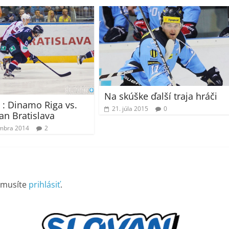
Na skúške ďalší traja hráči
 : Dinamo Riga vs.
21. júla 2015
0
an Bratislava
mbra 2014
2
 musíte
prihlásiť
.