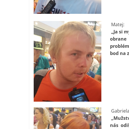
Matej:
„Ja si m
obrane 
problém
bod na z
Gabriela
„Mužstvo
nás odiš