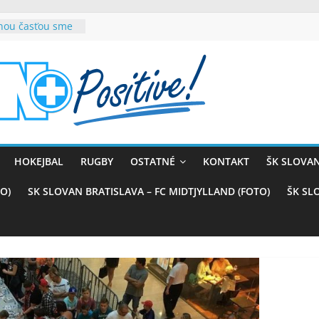
rnou časťou sme
vana teší, chce
sťou tímového
com
belasých
ý (VIDEO)
skali prvenstvo
enom
rnaji
HOKEJBAL
RUGBY
OSTATNÉ
KONTAKT
ŠK SLOVAN
ťazstvo nad
)
O)
SK SLOVAN BRATISLAVA – FC MIDTJYLLAND (FOTO)
ŠK SL