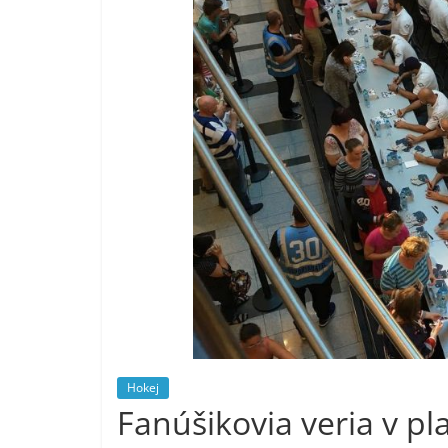
Hokej
Fanúšikovia veria v p