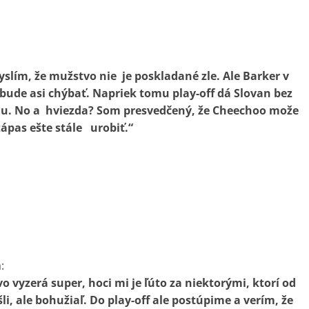
yslím, že mužstvo nie je poskladané zle. Ale Barker v
bude asi chýbať. Napriek tomu play-off dá Slovan bez
u. No a hviezda? Som presvedčený, že Cheechoo može
ápas ešte stále urobiť.“
:
 vyzerá super, hoci mi je ľúto za niektorými, ktorí od
li, ale bohužiaľ. Do play-off ale postúpime a verím, že