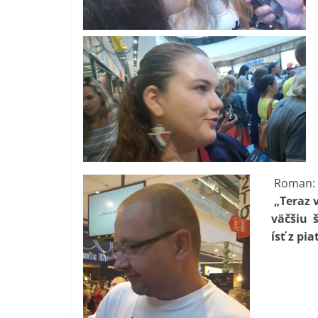
Roman:
„Teraz 
väčšiu š
ísť z pi