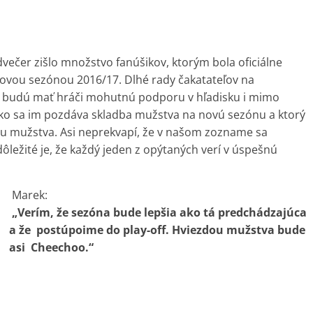
ečer zišlo množstvo fanúšikov, ktorým bola oficiálne
ovou sezónou 2016/17. Dlhé rady čakatateľov na
rok budú mať hráči mohutnú podporu v hľadisku i mimo
 ako sa im pozdáva skladba mužstva na novú sezónu a ktorý
u mužstva. Asi neprekvapí, že v našom zozname sa
ôležité je, že každý jeden z opýtaných verí v úspešnú
Marek:
„Verím, že sezóna bude lepšia ako tá predchádzajúca
a že postúpoime do play-off. Hviezdou mužstva bude
asi Cheechoo.“