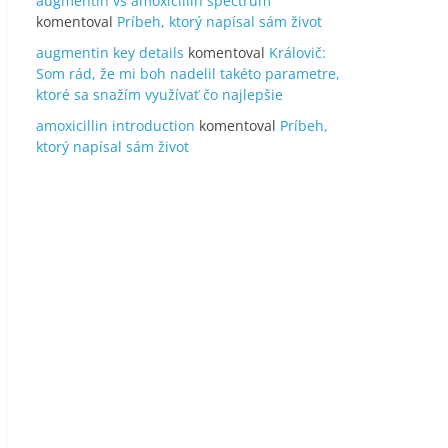
augmentin vs amoxicillin spectrum
komentoval
Príbeh, ktorý napísal sám život
augmentin key details
komentoval
Královič:
Som rád, že mi boh nadelil takéto parametre,
ktoré sa snažím využívať čo najlepšie
amoxicillin introduction
komentoval
Príbeh,
ktorý napísal sám život