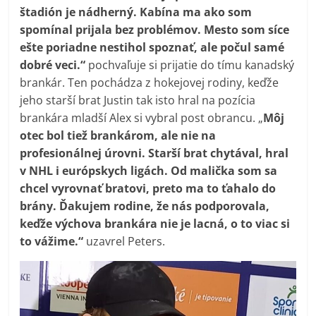
štadión je nádherný. Kabína ma ako som
spomínal prijala bez problémov. Mesto som síce
ešte poriadne nestihol spoznať, ale počul samé
dobré veci.“
pochvaľuje si prijatie do tímu kanadský
brankár. Ten pochádza z hokejovej rodiny, keďže
jeho starší brat Justin tak isto hral na pozícia
brankára mladší Alex si vybral post obrancu. „
Môj
otec bol tiež brankárom, ale nie na
profesionálnej úrovni. Starší brat chytával, hral
v NHL i európskych ligách. Od malička som sa
chcel vyrovnať bratovi, preto ma to ťahalo do
brány. Ďakujem rodine, že nás podporovala,
keďže výchova brankára nie je lacná, o to viac si
to vážime.“
uzavrel Peters.