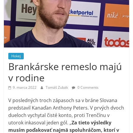
Hokej
Brankárske remeslo majú
v rodine
9. marca 2022
Tomáš Zubák
0 Comments
V posledných troch zápasoch sa v bráne Slovana
predstavil Kanaďan Anthony Peters. V prvých dvoch
dueloch vychytal čisté konto, proti Trenčínu v
utorok inkasoval jeden gól. „
Za tieto výsledky
musím poďakovať najmä spoluhráčom, ktorí v