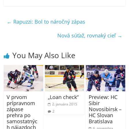
←
Rapuzzi: Bol to náročný zápas
Nová súťaž, rovnaký cieľ
→
You May Also Like
„Loan check“
Preview: HC
V prvom
Sibir
prípravnom
2. januára 2015
Novosibirsk –
zápase
2
HC Slovan
prehra po
Bratislava
samostatnýc
h nájazdoch
6. novembra