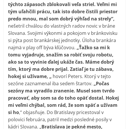
týchto zápasoch zblokovali veľa striel. Veľmi mi
tým uľahčili prácu, tak isto dobre čistili priestor
predo mnou, mal som dobrý výhľad na strely“,
nešetril chválou do vlastných radov novic v bráne
Slovana. Svojimi výkonmi a pokojom v bránkovisku
si pýta post brankárskej jednotky. Úloha brankára
najmä v play off býva kľúčovou.
„Ťažko sa mi k
tomu vyjadruje, snažím sa robiť svoju robotu,
ako sa to vyvinie ďalej ukáže čas. Máme dobrý
tím, ktorý ma dobre prijal. Zatiaľ je tu zábava,
hokej si užívame, „
hovorí Peters. Ktorý v tejto
sezóne zaznamenal iba sedem štartov.
„Počas
sezóny ma vyradilo zranenie. Musel som tvrdo
pracovať, aby som sa do toho opäť dostal. Hokej
mi veľmi chýbal, som rád, že som späť a užívam
si ho
,“ objasňuje. Do Bratislavy pricestoval v
polovici februára, patril medzi posledné posily v
kádri Slovana. „
Bratislava je pekné mesto,